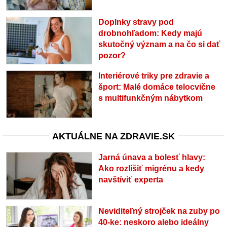
Doplnky stravy pod
drobnohľadom: Kedy majú
skutočný význam a na čo si dať
pozor?
Interiérové triky pre zdravie a
šport: Malé domáce telocvične
s multifunkčným nábytkom
AKTUÁLNE NA ZDRAVIE.SK
Jarná únava a bolesť hlavy:
Ako rozlíšiť migrénu a kedy
navštíviť experta
Neviditeľný strojček na zuby po
40-ke: neskoro alebo ideálny