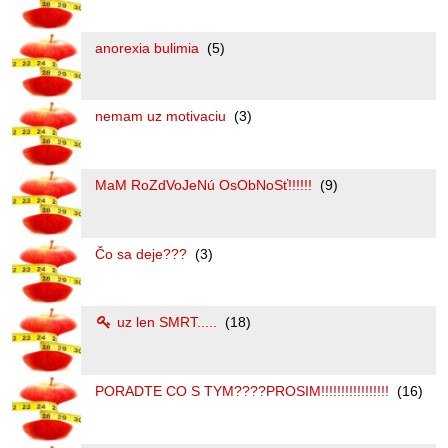
anorexia bulimia
(5)
nemam uz motivaciu
(3)
MaM RoZdVoJeNú OsObNoSť!!!!!!
(9)
Čo sa deje???
(3)
uz len SMRT.....
(18)
PORADTE CO S TYM????PROSIM!!!!!!!!!!!!!!!!!
(16)