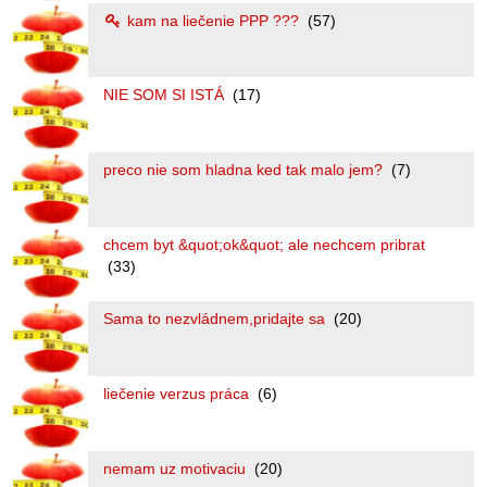
kam na liečenie PPP ???
(57)
NIE SOM SI ISTÁ
(17)
preco nie som hladna ked tak malo jem?
(7)
chcem byt &quot;ok&quot; ale nechcem pribrat
(33)
Sama to nezvládnem,pridajte sa
(20)
liečenie verzus práca
(6)
nemam uz motivaciu
(20)