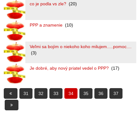
co je podla vs zle?
(20)
PPP a znamenie
(10)
Veľmi sa bojím o niekoho koho milujem.....pomoc....
(3)
Je dobré, aby nový priatel vedel o PPP?
(17)
31
32
33
34
35
36
37