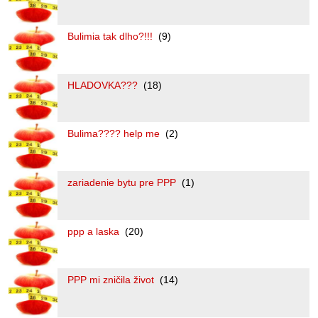
Bulimia tak dlho?!!!
(9)
HLADOVKA???
(18)
Bulima???? help me
(2)
zariadenie bytu pre PPP
(1)
ppp a laska
(20)
PPP mi zničila život
(14)