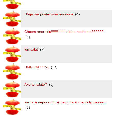
Ubíja ma priateľkyná anorexia
(4)
Chcem anorexiu!!!!!!!!!!!!!! alebo nechcem??????
(4)
len salat
(7)
UMRIEM???:-(
(13)
Ako to robite?
(5)
sama si neporadím:-((help me somebody please!!!
(6)