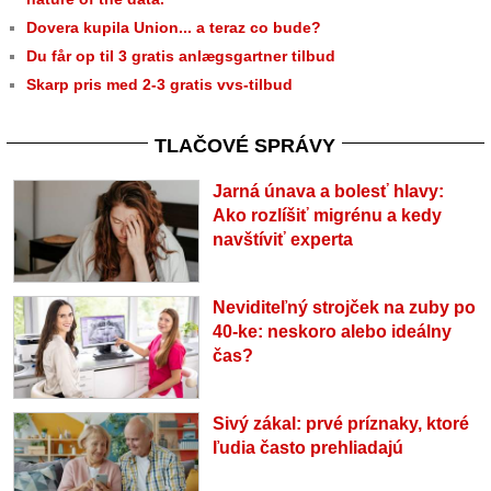
Dovera kupila Union... a teraz co bude?
Du får op til 3 gratis anlægsgartner tilbud
Skarp pris med 2-3 gratis vvs-tilbud
TLAČOVÉ SPRÁVY
Jarná únava a bolesť hlavy:
Ako rozlíšiť migrénu a kedy
navštíviť experta
Neviditeľný strojček na zuby po
40-ke: neskoro alebo ideálny
čas?
Sivý zákal: prvé príznaky, ktoré
ľudia často prehliadajú