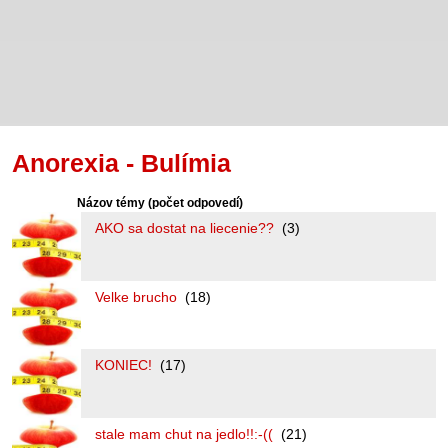
Anorexia - Bulímia
Názov témy
(počet odpovedí)
AKO sa dostat na liecenie??
(3)
Velke brucho
(18)
KONIEC!
(17)
stale mam chut na jedlo!!:-((
(21)