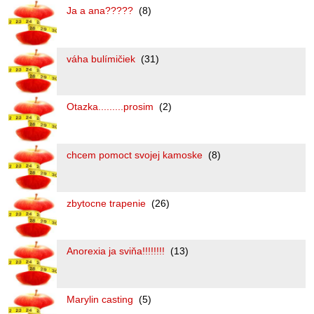
Ja a ana?????
(8)
váha bulímičiek
(31)
Otazka.........prosim
(2)
chcem pomoct svojej kamoske
(8)
zbytocne trapenie
(26)
Anorexia ja sviňa!!!!!!!!
(13)
Marylin casting
(5)