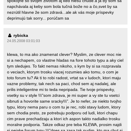
spokojné so svojim životom aj ked niesú chudé.a ja by som sa
napchávala aj keby som bola tučná bože no a čo,svet by sa
nezrútil hlavne že som zdravá...ale ak vás moje príspevky
deprimujú tak sorry... porúčam sa
rybicka
24.05.2008 03:01:03
klewa, to ma ako znamenat clever? Myslim, ze clever moc nie
si a nechapem, co vlastne hladas na fore tohoto typu a aky ciel
tym sledujes. To fakt nemas nikoho, s kym by si sa rozpravala
o veciach, ktorym trosku viacej rozumies ako tomu, o com je
toto forum tu? Ak ti to robi radost, vrtat sa v ludoch, ktori maju
vazne problemy, tak nech sa paci, chod sem aj nadalej, ale
prilis inteligentne mi to teda nepripada. Tie tvoje prispevky,
vsetky su v style \\\"som zdrava, je mi super a vy ste tu vsetci
sibnuti a hovorite same sracky\\\". Je to nefer, ze niekto tvojho
typu, ktory nema paru o com tu je rec, robi stavy ludom, ktory
sem chodia preto, ze potrebuju podporu od ludi, ktori chapu
cim prave prechadzaju a ktori ich aspon takto nadialko trosku
moralne podporia. Takze odkaz pre teba KLEWA, prosim najdi
si nejake forum typu \\\"dnes sa zasa tak nudim, kto ma chut si