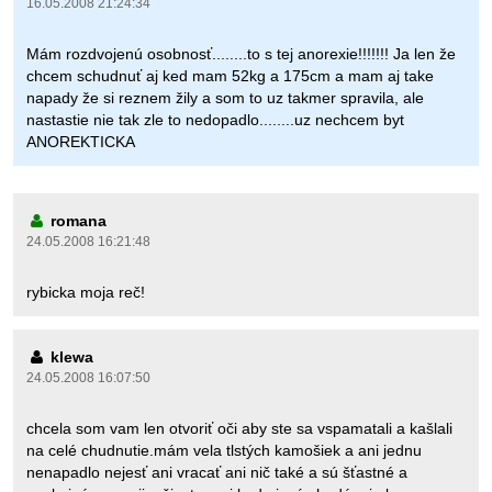
16.05.2008 21:24:34
Mám rozdvojenú osobnosť........to s tej anorexie!!!!!!! Ja len že
chcem schudnuť aj ked mam 52kg a 175cm a mam aj take
napady že si reznem žily a som to uz takmer spravila, ale
nastastie nie tak zle to nedopadlo........uz nechcem byt
ANOREKTICKA
romana
24.05.2008 16:21:48
rybicka moja reč!
klewa
24.05.2008 16:07:50
chcela som vam len otvoriť oči aby ste sa vspamatali a kašlali
na celé chudnutie.mám vela tlstých kamošiek a ani jednu
nenapadlo nejesť ani vracať ani nič také a sú šťastné a