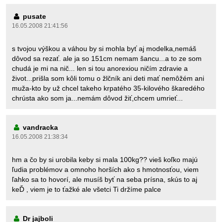
pusate
16.05.2008 21:41:56
s tvojou výškou a váhou by si mohla byť aj modelka,nemáš
dôvod sa rezať. ale ja so 151cm nemam šancu...a to ze som
chudá je mi na nič... len si tou anorexiou ničím zdravie a
život...prišla som kôli tomu o žlčník ani deti mať nemôžém ani
muža-kto by už chcel takeho krpatého 35-kilového škaredého
chrústa ako som ja...nemám dôvod žiť,chcem umrieť...
vandracka
16.05.2008 21:38:34
hm a čo by si urobila keby si mala 100kg?? vieš koľko majú
ľudia problémov a omnoho horších ako s hmotnosťou, viem
ľahko sa to hovorí, ale musíš byť na seba prísna, skús to aj
keĎ , viem je to ťažké ale všetci Ti držíme palce
Dr jajboli