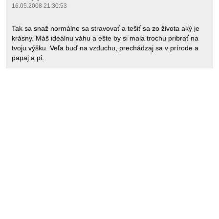
16.05.2008 21:30:53
Tak sa snaž normálne sa stravovať a tešiť sa zo života aký je
krásny. Máš ideálnu váhu a ešte by si mala trochu pribrať na
tvoju výšku. Veľa buď na vzduchu, prechádzaj sa v prírode a
papaj a pi.