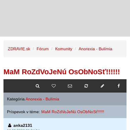
ZDRAVIE.sk
Fórum
Komunity
Anorexia - Bulímia
MaM RoZdVoJeNú OsObNoSť!!!!!!
Kategória
Anorexia - Bulímia
Príspevok v téme:
MaM RoZdVoJeNú OsObNoSť!!!!!!
anka2131