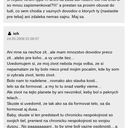
so mnou zapismenkovat?\\\" a prestan sa prosim obuvat do
ludi, co sem chodia z vaznych dovodov o ktorych ty {nastastie
pre teba} ani zdaleka nemas sajnu. Maj sa.
ich
24.05.2008 01:06:07
Ani mne sa nechce zit...ale mam mnozstvo dovodov preco
zit...alebo pre koho...a vy urcite tiez...
Uvedomujem si, ze moj zivot nebola moja volba, ze si
nepamatam ze by bolo nieco pred mojim pocatim, kde by som
si vybrala zivot, tento zivot.
Bolo nam to nadelene...rovnako ako stavba kosti...
telo sa da formovat...a my to tu snad vsetky vieme...
Ale zivot na tejto planete by ani nevznikol, keby bol o peknych
telach...
Skuste si uvedomit, ze tak ako sa da formovat telo, sa da
formovat aj dusa...
Baby, skuste si len predstavit tu chronicku nespokojnost so
svojich tiel, preniest na chronicku nespokojnost so svojou
dusou...No paaaaaaaani...to by sme boli vazne osobnosti....a