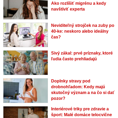
Ako rozlíšiť migrénu a kedy
navštíviť experta
Neviditeľný strojček na zuby po
40-ke: neskoro alebo ideálny
čas?
Sivý zákal: prvé príznaky, ktoré
ľudia často prehliadajú
Doplnky stravy pod
drobnohľadom: Kedy majú
skutočný význam a na čo si dať
pozor?
Interiérové triky pre zdravie a
šport: Malé domáce telocvične