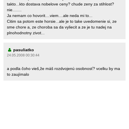
takto...kto dostava nobelove ceny? chude zeny za stihlost?
nie........
Ja nemam co hovorit....viem....ale neda mi to...
Citim sa potom este horsie...ale je to take uvedomenie si, ze
sme chore a, ze choroba sa da vyliecit a ze je tu nadej na
plnohodnotny zivot...
pasuliatko
24.05.2008 00:30:44
a podla čoho vieš,že máš rozdvojenú osobnosť? vcelku by ma
to zaujímalo