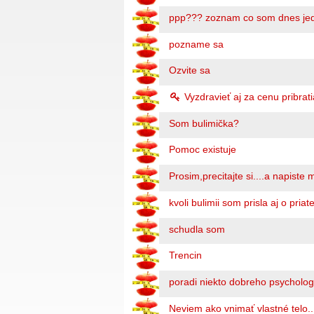
ppp??? zoznam co som dnes jed
pozname sa
Ozvite sa
Vyzdravieť aj za cenu pribrat
Som bulimička?
Pomoc existuje
Prosim,precitajte si....a napiste
kvoli bulimii som prisla aj o priat
schudla som
Trencin
poradi niekto dobreho psycholo
Neviem ako vnimať vlastné telo..