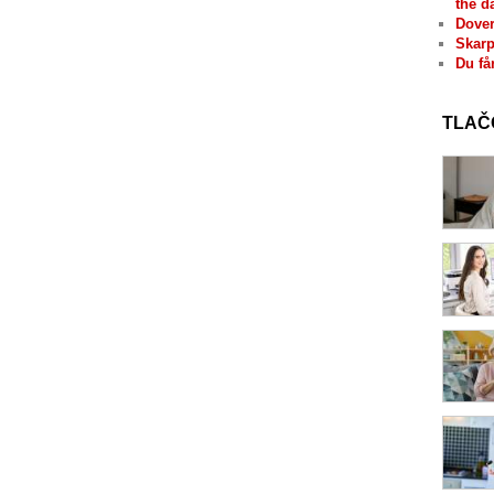
the d
Dover
Skarp
Du få
TLAČ