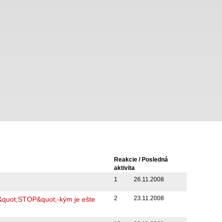
Reakcie / Posledná
aktivita
1
26.11.2008
2
23.11.2008
&quot;STOP&quot;-kým je ešte