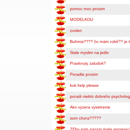
pomoc moc prosim
MODELKOU
zvolen
Bulímia???? čo mám robiť?? je t
Stale myslim na jedlo
Prasknuty zaludok?
Poradte prosim
kuk.help please
poradi niekto dobreho psycholo
Ako vyzera vysetrenie
som chora?????
ZEby som naozaj mala anorexiu