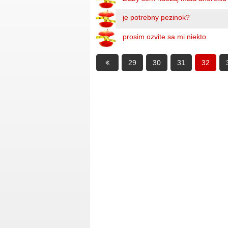
je potrebny pezinok?
prosim ozvite sa mi niekto
29
30
31
32