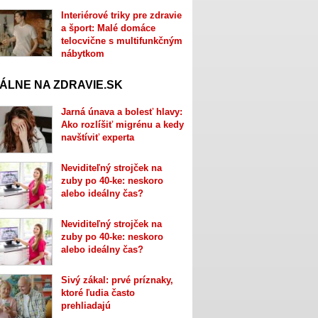
Interiérové triky pre zdravie
a šport: Malé domáce
telocvične s multifunkčným
nábytkom
ÁLNE NA ZDRAVIE.SK
Jarná únava a bolesť hlavy:
Ako rozlíšiť migrénu a kedy
navštíviť experta
Neviditeľný strojček na
zuby po 40-ke: neskoro
alebo ideálny čas?
Neviditeľný strojček na
zuby po 40-ke: neskoro
alebo ideálny čas?
Sivý zákal: prvé príznaky,
ktoré ľudia často
prehliadajú