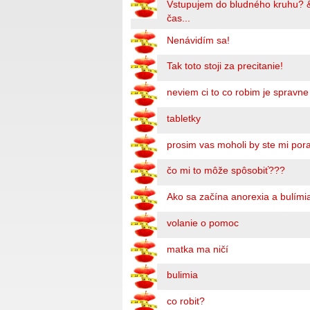
Vstupujem do bludného kruhu? 
čas...
Nenávidím sa!
Tak toto stoji za precitanie!
neviem ci to co robim je spravn
tabletky
prosim vas moholi by ste mi por
čo mi to môže spôsobiť???
Ako sa začína anorexia a bulími
volanie o pomoc
matka ma ničí
bulimia
co robit?