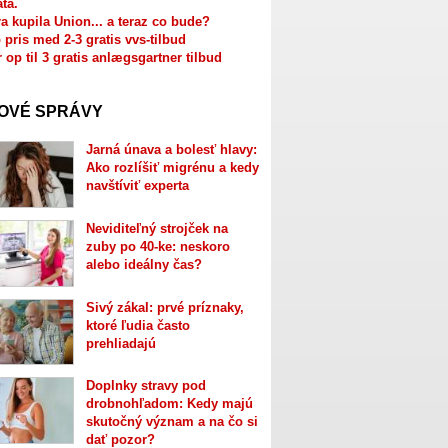
ata.
a kupila Union... a teraz co bude?
 pris med 2-3 gratis vvs-tilbud
r op til 3 gratis anlægsgartner tilbud
OVÉ SPRÁVY
Jarná únava a bolesť hlavy:
Ako rozlíšiť migrénu a kedy
navštíviť experta
Neviditeľný strojček na
zuby po 40-ke: neskoro
alebo ideálny čas?
Sivý zákal: prvé príznaky,
ktoré ľudia často
prehliadajú
Doplnky stravy pod
drobnohľadom: Kedy majú
skutočný význam a na čo si
dať pozor?