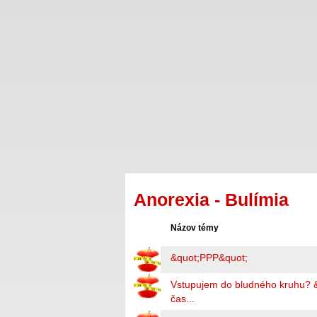
Anorexia - Bulímia
Názov témy
&quot;PPP&quot;
Vstupujem do bludného kruhu? 
čas...