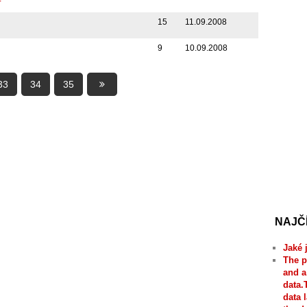
15
11.09.2008
9
10.09.2008
33
34
35
NAJČ
Jaké 
The p
and a
data.
data 