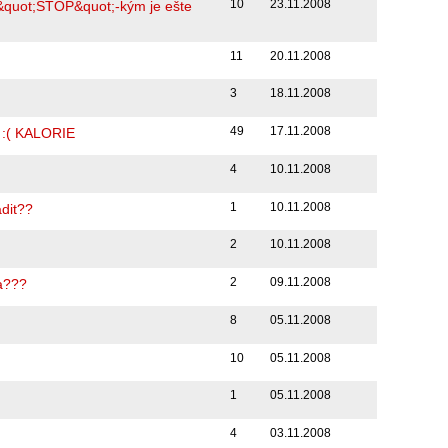
10
23.11.2008
&quot;STOP&quot;-kým je ešte
11
20.11.2008
3
18.11.2008
49
17.11.2008
e :( KALORIE
4
10.11.2008
1
10.11.2008
adit??
2
10.11.2008
2
09.11.2008
a???
8
05.11.2008
10
05.11.2008
1
05.11.2008
4
03.11.2008