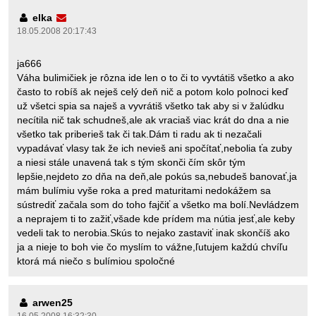
elka
18.05.2008 20:17:43
ja666
Váha bulimičiek je rôzna ide len o to či to vyvtátiš všetko a ako
často to robíš ak neješ celý deň nič a potom kolo polnoci keď
už všetci spia sa naješ a vyvrátiš všetko tak aby si v žalúdku
necítila nič tak schudneš,ale ak vraciaš viac krát do dna a nie
všetko tak priberieš tak či tak.Dám ti radu ak ti nezačali
vypadávať vlasy tak že ich nevieš ani spočítať,nebolia ťa zuby
a niesi stále unavená tak s tým skonči čím skôr tým
lepšie,nejdeto zo dňa na deň,ale pokús sa,nebudeš banovať,ja
mám bulímiu vyše roka a pred maturitami nedokážem sa
sústrediť začala som do toho fajčiť a všetko ma bolí.Nevládzem
a neprajem ti to zažiť,všade kde prídem ma nútia jesť,ale keby
vedeli tak to nerobia.Skús to nejako zastaviť inak skončíš ako
ja a nieje to boh vie čo myslím to vážne,ľutujem každú chvíľu
ktorá má niečo s bulímiou spoločné
arwen25