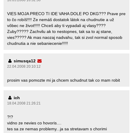
16.05.2008 16:32:30
VIES MOJA PRECO TI IDE VAHA DOLE PO DKG??? Prave pre
to čo robíš!!!! Ze nemáš dostatok látok na chudnutie a už
vôbec ne život!!!!! Chceš aby ti vypadali aj vlasy????
Zuby????? Zachvilu ak to nestopnes, tak sa to aj stane,
vies????? Ak mas naozaj nadvahu, tak si zvol normal sposob
chudnutia a nie sebaniecenie!!!!!
simusqa12
22.04.2008 20:10:12
prosim vas pomozte mi ja chcem schudnut tak co mam robit
ich
18.04.2008 21:26:21
?!?
vidno ze nevies co hovoris....
tes sa ze nemas problemy...ja sa stretavam s chorimi