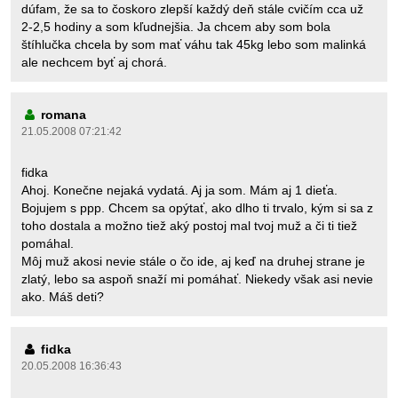
dúfam, že sa to čoskoro zlepší každý deň stále cvičím cca už
2-2,5 hodiny a som kľudnejšia. Ja chcem aby som bola
štíhlučka chcela by som mať váhu tak 45kg lebo som malinká
ale nechcem byť aj chorá.
romana
21.05.2008 07:21:42
fidka
Ahoj. Konečne nejaká vydatá. Aj ja som. Mám aj 1 dieťa.
Bojujem s ppp. Chcem sa opýtať, ako dlho ti trvalo, kým si sa z
toho dostala a možno tiež aký postoj mal tvoj muž a či ti tiež
pomáhal.
Môj muž akosi nevie stále o čo ide, aj keď na druhej strane je
zlatý, lebo sa aspoň snaží mi pomáhať. Niekedy však asi nevie
ako. Máš deti?
fidka
20.05.2008 16:36:43