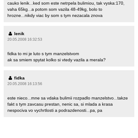
cauko lenik...ked som este netrpela bulimiou, tak vyska:170,
vaha 65kg...a potom som vazila 48-49kg, bolo to
hrozne...nikdy viac by som s tym nezacala znova
lenik
20.05.2008 16:32:53
fidka to mi je luto s tym manzelstvom
ak sa smiem spytat kolko si vtedy vazila a merala?
fidka
20.05.2008 16:13:56
este nieco...mne sa vdaka bulimii rozpadlo manzelstvo...takze
fakt s tym zavcasu prestan, nenic sa, si mlada a krasa
nespociva vo vychrtlosti a podrazdenosti...pa, pa