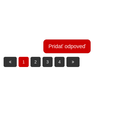
Pridať odpoveď
1
2
3
4