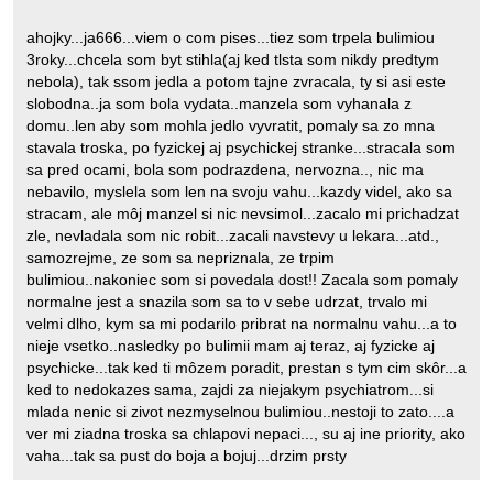
ahojky...ja666...viem o com pises...tiez som trpela bulimiou
3roky...chcela som byt stihla(aj ked tlsta som nikdy predtym
nebola), tak ssom jedla a potom tajne zvracala, ty si asi este
slobodna..ja som bola vydata..manzela som vyhanala z
domu..len aby som mohla jedlo vyvratit, pomaly sa zo mna
stavala troska, po fyzickej aj psychickej stranke...stracala som
sa pred ocami, bola som podrazdena, nervozna.., nic ma
nebavilo, myslela som len na svoju vahu...kazdy videl, ako sa
stracam, ale môj manzel si nic nevsimol...zacalo mi prichadzat
zle, nevladala som nic robit...zacali navstevy u lekara...atd.,
samozrejme, ze som sa nepriznala, ze trpim
bulimiou..nakoniec som si povedala dost!! Zacala som pomaly
normalne jest a snazila som sa to v sebe udrzat, trvalo mi
velmi dlho, kym sa mi podarilo pribrat na normalnu vahu...a to
nieje vsetko..nasledky po bulimii mam aj teraz, aj fyzicke aj
psychicke...tak ked ti môzem poradit, prestan s tym cim skôr...a
ked to nedokazes sama, zajdi za niejakym psychiatrom...si
mlada nenic si zivot nezmyselnou bulimiou..nestoji to zato....a
ver mi ziadna troska sa chlapovi nepaci..., su aj ine priority, ako
vaha...tak sa pust do boja a bojuj...drzim prsty