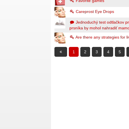
Favorite games
Careprost Eye Drops
Jednoduchý test odtlačkov pr
prsníka by mohol nahradiť mamo
Are there any strategies for 
1
2
3
4
5