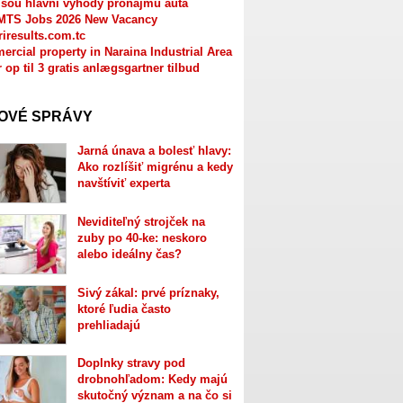
jsou hlavní výhody pronájmu auta
MTS Jobs 2026 New Vacancy
riresults.com.tc
rcial property in Naraina Industrial Area
r op til 3 gratis anlægsgartner tilbud
OVÉ SPRÁVY
Jarná únava a bolesť hlavy:
Ako rozlíšiť migrénu a kedy
navštíviť experta
Neviditeľný strojček na
zuby po 40-ke: neskoro
alebo ideálny čas?
Sivý zákal: prvé príznaky,
ktoré ľudia často
prehliadajú
Doplnky stravy pod
drobnohľadom: Kedy majú
skutočný význam a na čo si