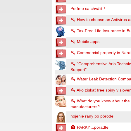
Poďme sa chváliť !
How to choose an Antivirus a
Tax-Free Life Insurance in Bu
Mobile apps!
Commercial property in Narai
"Comprehensive Arlo Technica
Support"
Water Leak Detection Compa
Ako získať free spiny v slo
What do you know about the m
manufacturers?
hojenie rany po pôrode
PARKY....poradte