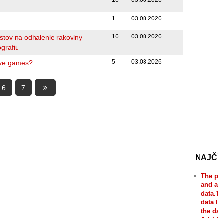
1
03.08.2026
16
03.08.2026
stov na odhalenie rakoviny
grafiu
5
03.08.2026
live games?
6
7
NAJČ
The p
and a
data.
data 
the d