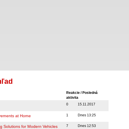
hľad
Reakcie / Posledná
aktivita
0
15.11.2017
1
Dnes 13:25
ovements at Home
7
Dnes 12:53
g Solutions for Modern Vehicles