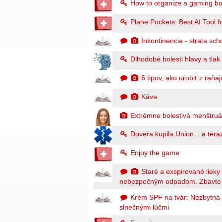
How to organize a gaming bu
Plane Pockets: Best AI Tool f
Inkontinencia - strata sc
Dlhodobé bolesti hlavy a tla
6 tipov, ako urobiť z raň
Káva
Extrémne bolestivá menštruá
Dovera kupila Union... a ter
Enjoy the game
Staré a exspirované lieky
nebezpečným odpadom. Zbavte s
Krém SPF na tvár: Nezbytná
slnečnými lúčmi