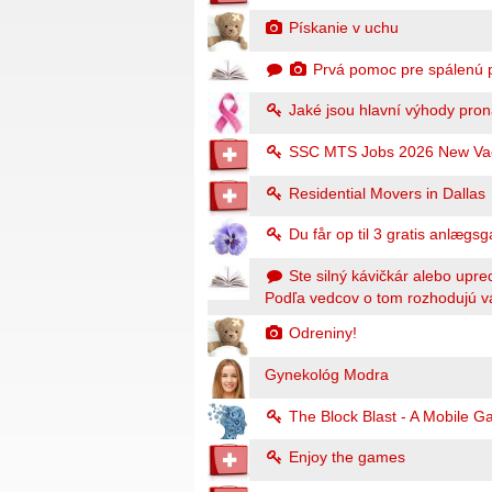
Pískanie v uchu
Prvá pomoc pre spálenú 
Jaké jsou hlavní výhody pro
SSC MTS Jobs 2026 New Vaca
Residential Movers in Dallas
Du får op til 3 gratis anlægsga
Ste silný kávičkár alebo upr
Podľa vedcov o tom rozhodujú v
Odreniny!
Gynekológ Modra
The Block Blast - A Mobile 
Enjoy the games