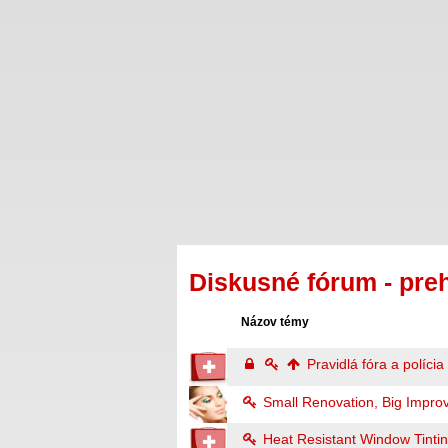
Diskusné fórum - pre
Názov témy
Pravidlá fóra a polícia
Small Renovation, Big Impr
Heat Resistant Window Tintin