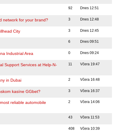
92
Dnes 12:51
3
Dnes 12:48
d network for your brand?
3
Dnes 12:45
llhead City
6
Dnes 09:51
0
Dnes 09:24
na Industrial Area
11
Včera 19:47
l Support Services at Help-N-
2
Včera 16:48
ny in Dubai
3
Včera 16:37
venskom kasíne GGbet?
2
Včera 14:06
ost reliable automobile
43
Včera 11:53
408
Včera 10:39