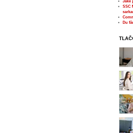
Jaké 
SSC 
sarka
Comme
Du få
TLAČ