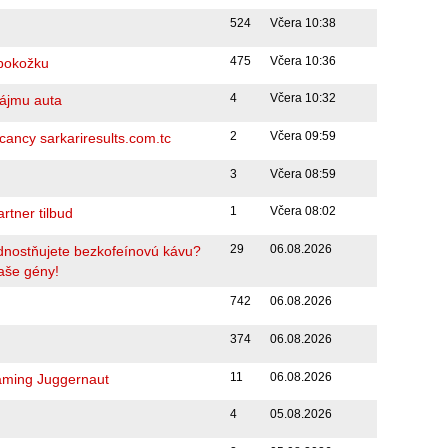
524
Včera 10:38
475
Včera 10:36
pokožku
4
Včera 10:32
nájmu auta
2
Včera 09:59
ncy sarkariresults.com.tc
3
Včera 08:59
1
Včera 08:02
rtner tilbud
29
06.08.2026
ednostňujete bezkofeínovú kávu?
aše gény!
742
06.08.2026
374
06.08.2026
11
06.08.2026
Gaming Juggernaut
4
05.08.2026