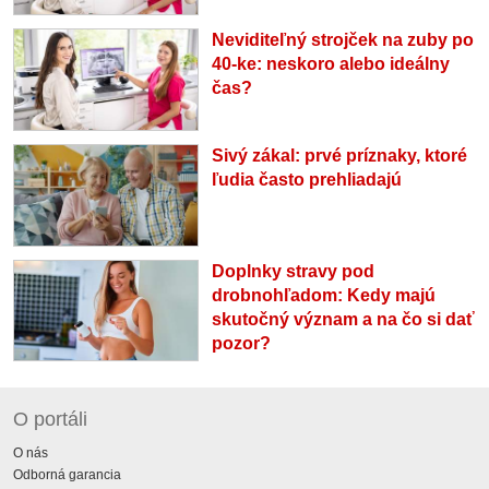
Neviditeľný strojček na zuby po
40-ke: neskoro alebo ideálny
čas?
Sivý zákal: prvé príznaky, ktoré
ľudia často prehliadajú
Doplnky stravy pod
drobnohľadom: Kedy majú
skutočný význam a na čo si dať
pozor?
O portáli
O nás
Odborná garancia