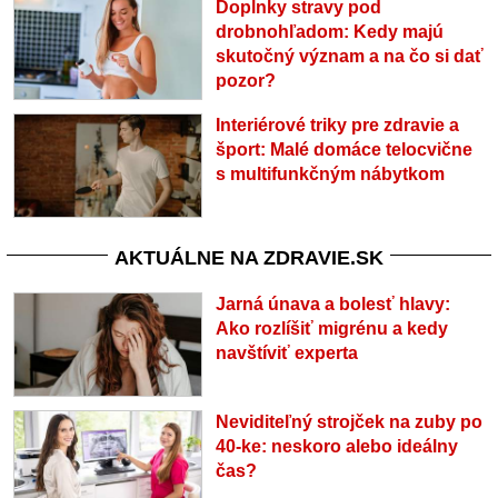
Doplnky stravy pod
drobnohľadom: Kedy majú
skutočný význam a na čo si dať
pozor?
Interiérové triky pre zdravie a
šport: Malé domáce telocvične
s multifunkčným nábytkom
AKTUÁLNE NA ZDRAVIE.SK
Jarná únava a bolesť hlavy:
Ako rozlíšiť migrénu a kedy
navštíviť experta
Neviditeľný strojček na zuby po
40-ke: neskoro alebo ideálny
čas?