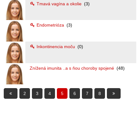
Tmavá vagína a okolie
(3)
Endometrióza
(3)
Inkontinencia moču
(0)
Znížená imunita ..a s ňou choroby spojené
(48)
2
3
4
5
6
7
8