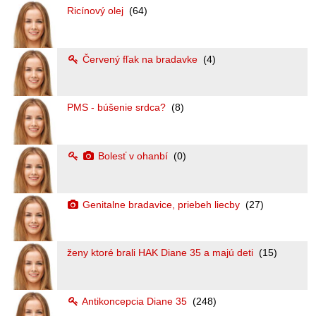
Ricínový olej
(64)
Červený fľak na bradavke
(4)
PMS - búšenie srdca?
(8)
Bolesť v ohanbí
(0)
Genitalne bradavice, priebeh liecby
(27)
ženy ktoré brali HAK Diane 35 a majú deti
(15)
Antikoncepcia Diane 35
(248)