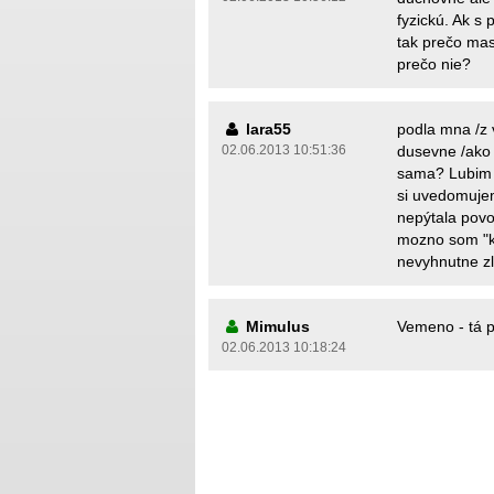
fyzickú. Ak s 
tak prečo mas
prečo nie?
lara55
podla mna /z 
02.06.2013 10:51:36
dusevne /ako 
sama? Lubim sv
si uvedomuje
nepýtala povo
mozno som "k
nevyhnutne z
Mimulus
Vemeno - tá p
02.06.2013 10:18:24