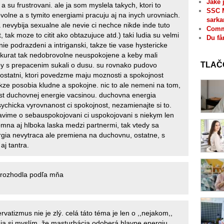
Jaké 
 su frustrovani. ale ja som myslela takych, ktori to
SSC 
volne a s tymito energiami pracuju aj na inych urovniach.
sarka
a nevybija sexualne ale nevie ci nechce nikde inde tuto
Comme
, tak moze to citit ako obtazujuce atd.) taki ludia su velmi
Du få
 nie podrazdeni a intriganski, takze tie vase hystericke
kurat tak nedobrovolne neuspokojene a keby mali
TLAČ
y s prepacenim sukali o dusu. su rovnako pudovo
ostatni, ktori povedzme maju moznosti a spokojnost
akze posobia kludne a spokojne. nic to ale nemeni na tom,
st duchovnej energie vacsinou. duchovna energia
ychicka vyrovnanost ci spokojnost, nezamienajte si to.
bavime o sebauspokojovani ci uspokojovani s niekym len
tomna aj hlboka laska medzi partnermi, tak vtedy sa
gia nevytraca ale premiena na duchovnu, ostatne, s
aj tantra.
 rozhodla podľa mňa
rvatizmus nie je zlý. celá táto téma je len o ,,nejakom,,
ja si myslím, že masturbácia odoberá hlavne energiu