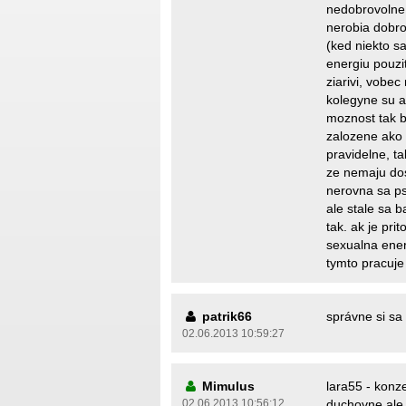
nedobrovolne a
nerobia dobro
(ked niekto s
energiu pouzit
ziarivi, vobec
kolegyne su a
moznost tak b
zalozene ako 
pravidelne, t
ze nemaju do
nerovna sa ps
ale stale sa 
tak. ak je pri
sexualna ener
tymto pracuje 
patrik66
správne si sa
02.06.2013 10:59:27
Mimulus
lara55 - konze
02.06.2013 10:56:12
duchovne ale 