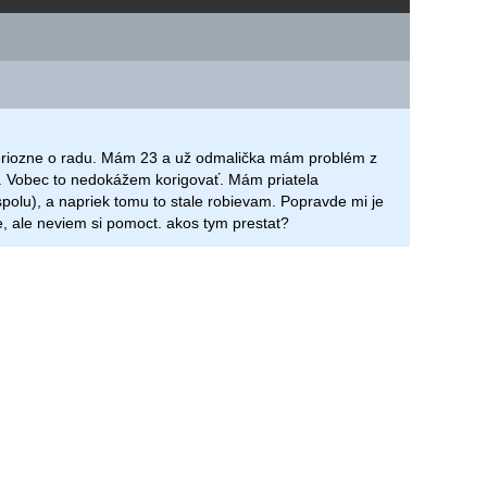
eriozne o radu. Mám 23 a už odmalička mám problém z
. Vobec to nedokážem korigovať. Mám priatela
olu), a napriek tomu to stale robievam. Popravde mi je
e, ale neviem si pomoct. akos tym prestat?