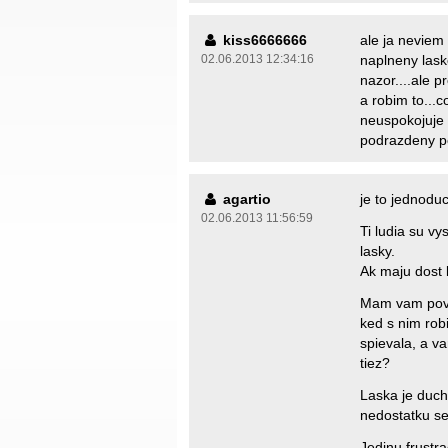
kiss6666666
ale ja neviem 
02.06.2013 12:34:16
naplneny lask
nazor....ale 
a robim to...c
neuspokojuje t
podrazdeny 
agartio
je to jednoduc
02.06.2013 11:56:59
Ti ludia su v
lasky.
Ak maju dost 
Mam vam poved
ked s nim robi
spievala, a var
tiez?
Laska je ducho
nedostatku se
Jedinu frustr