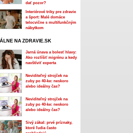
dať pozor?
Interiérové triky pre zdravie
a šport: Malé domáce
telocvične s multifunkčným
nábytkom
ÁLNE NA ZDRAVIE.SK
Jarná únava a bolesť hlavy:
Ako rozlíšiť migrénu a kedy
navštíviť experta
Neviditeľný strojček na
zuby po 40-ke: neskoro
alebo ideálny čas?
Neviditeľný strojček na
zuby po 40-ke: neskoro
alebo ideálny čas?
Sivý zákal: prvé príznaky,
ktoré ľudia často