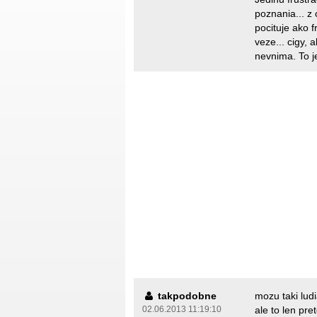
poznania... z
pocituje ako f
veze... cigy, 
nevnima. To je
takpodobne
mozu taki lud
02.06.2013 11:19:10
ale to len pre