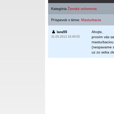
Kategória
Ženské ochorenia
Príspevok v téme:
Masturbacia
lara55
Ahojte,
31.05.2013 16:49:55
prosím vás s
masturbaciou
(nespavame sp
uz zo seba zl