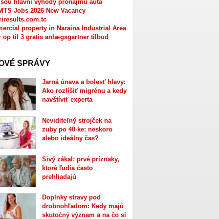
jsou hlavní výhody pronájmu auta
MTS Jobs 2026 New Vacancy
riresults.com.tc
rcial property in Naraina Industrial Area
r op til 3 gratis anlægsgartner tilbud
OVÉ SPRÁVY
Jarná únava a bolesť hlavy:
Ako rozlíšiť migrénu a kedy
navštíviť experta
Neviditeľný strojček na
zuby po 40-ke: neskoro
alebo ideálny čas?
Sivý zákal: prvé príznaky,
ktoré ľudia často
prehliadajú
Doplnky stravy pod
drobnohľadom: Kedy majú
skutočný význam a na čo si