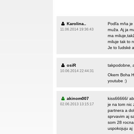
Karolina..
Podľa mňa je 
11.06.2014 19:36:43
muža. Aj ja m
ma miluje,tak
miluje tak to 
Je to ľudské 
osiR
takpodobne, a
10.06.2014 22:44:31
Okem Boha Hór
youtube :)
akinom007
kiss66666/ ab
02.06.2013 13:15:17
je na tom nic
partnera a dok
sprvavim aj s
som 28 rocna 
uspokojuju aj