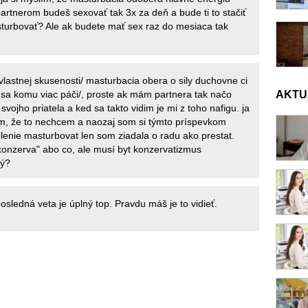
partnerom budeš sexovať tak 3x za deň a bude ti to stačiť
turbovať? Ale ak budete mať sex raz do mesiaca tak
vlastnej skusenosti/ masturbacia obera o sily duchovne ci
sa komu viac páči/, proste ak mám partnera tak načo
AKTU
ojho priatela a ked sa takto vidim je mi z toho nafigu. ja
m, že to nechcem a naozaj som si týmto príspevkom
lenie masturbovat len som ziadala o radu ako prestat.
onzerva" abo co, ale musí byt konzervatizmus
lý?
osledná veta je úplný top. Pravdu máš je to vidieť.