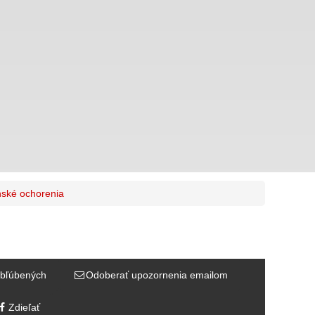
ské ochorenia
bľúbených
Odoberať upozornenia emailom
Zdieľať