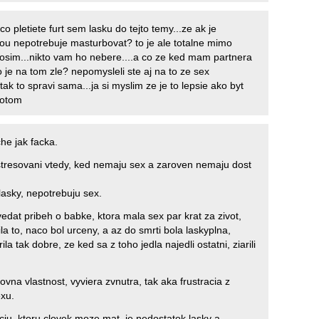
co pletiete furt sem lasku do tejto temy...ze ak je
ou nepotrebuje masturbovat? to je ale totalne mimo
prosim...nikto vam ho nebere....a co ze ked mam partnera
o je na tom zle? nepomysleli ste aj na to ze sex
ak to spravi sama...ja si myslim ze je to lepsie ako byt
potom
he jak facka.
ystresovani vtedy, ked nemaju sex a zaroven nemaju dost
lasky, nepotrebuju sex.
at pribeh o babke, ktora mala sex par krat za zivot,
la to, naco bol urceny, a az do smrti bola laskyplna,
ila tak dobre, ze ked sa z toho jedla najedli ostatni, ziarili
vna vlastnost, vyviera zvnutra, tak aka frustracia z
xu.
aciu, ktoru clovek moze mat, je nedostatok lasky a