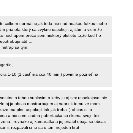
to celkom normálne,ak teda nie nad neakou fotkou iného
ám priateľa ktorý sa zvykne uspokojiť aj sám a viem že
že nechápem prečo sem niektorý pletiete to,že keď ho
nepotrebuje atď ...
a netráp sa tým.
gartio,
a 1-10 (1 časť ma cca 40 min,) povinne pozrieť na
solutne s tebou suhlasim a keby ju aj sex uspokojoval nie
 zle aj ja obcas mastrurbujem aj napriek tomu ze mam
aze ma plne uspokojit tak jak treba :) obcas si to
ama a nie som ziadna pubertacka co skuma svoje telo
zena...rovnako aj kamaratka a jej priatel obaja sa obcas
 sami, rozpavali sme sa o tom nejeden krat