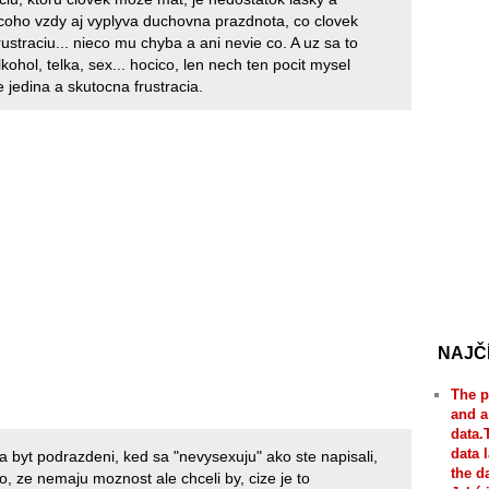
 coho vzdy aj vyplyva duchovna prazdnota, co clovek
rustraciu... nieco mu chyba a ani nevie co. A uz sa to
alkohol, telka, sex... hocico, len nech ten pocit mysel
 jedina a skutocna frustracia.
NAJČ
The p
and a
data.
data 
ia byt podrazdeni, ked sa "nevysexuju" ako ste napisali,
the d
to, ze nemaju moznost ale chceli by, cize je to