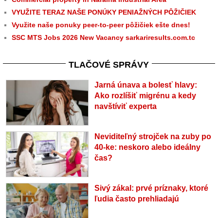
VYUŽITE TERAZ NAŠE PONÚKY PENIAŽNÝCH PÔŽIČIEK
Využite naše ponuky peer-to-peer pôžičiek ešte dnes!
SSC MTS Jobs 2026 New Vacancy sarkariresults.com.tc
TLAČOVÉ SPRÁVY
Jarná únava a bolesť hlavy:
Ako rozlíšiť migrénu a kedy
navštíviť experta
Neviditeľný strojček na zuby po
40-ke: neskoro alebo ideálny
čas?
Sivý zákal: prvé príznaky, ktoré
ľudia často prehliadajú