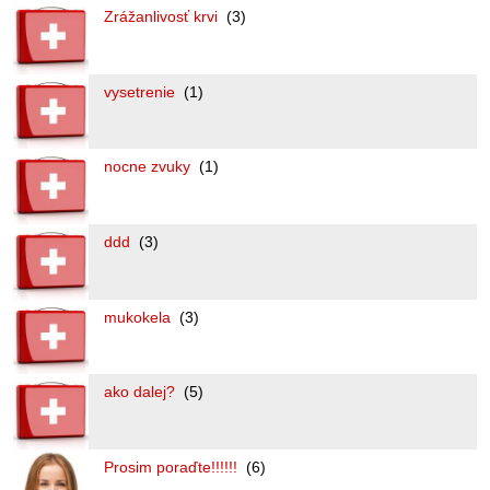
Zrážanlivosť krvi
(3)
vysetrenie
(1)
nocne zvuky
(1)
ddd
(3)
mukokela
(3)
ako dalej?
(5)
Prosim poraďte!!!!!!
(6)