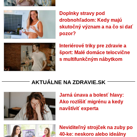
Doplnky stravy pod
drobnohľadom: Kedy majú
skutočný význam a na čo si dať
pozor?
Interiérové triky pre zdravie a
šport: Malé domáce telocvične
s multifunkčným nábytkom
AKTUÁLNE NA ZDRAVIE.SK
Jarná únava a bolesť hlavy:
Ako rozlíšiť migrénu a kedy
navštíviť experta
Neviditeľný strojček na zuby po
40-ke: neskoro alebo ideálny