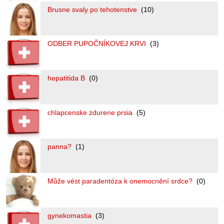
Brusne svaly po tehotenstve
(10)
ODBER PUPOČNÍKOVEJ KRVI
(3)
hepatitida B
(0)
chlapcenske zdurene prsia
(5)
panna?
(1)
Může vést paradentóza k onemocnění srdce?
(0)
gynekomastia
(3)