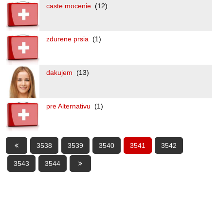
caste mocenie
(12)
zdurene prsia
(1)
dakujem
(13)
pre Alternativu
(1)
3538
3539
3540
3541
3542
3543
3544