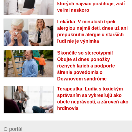
ktorých najviac postihuje, zistí
veľmi neskoro
Lekárka: V minulosti trpeli
alergiou najmä deti, dnes už ani
prepuknutie alergie u starších
ľudí nie je výnimka
Skončite so stereotypmi!
Obujte si dnes ponožky
rôznych farieb a podporte
šírenie povedomia o
Downovom syndróme
Terapeutka: Ľudia s toxickým
správaním sa vykresľujú ako
obete neprávostí, a zároveň ako
hrdinovia
O portáli