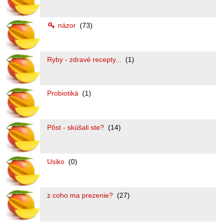
názor
(73)
Ryby - zdravé recepty...
(1)
Probiotiká
(1)
Pôst - skúšali ste?
(14)
Usiko
(0)
z coho ma prezenie?
(27)