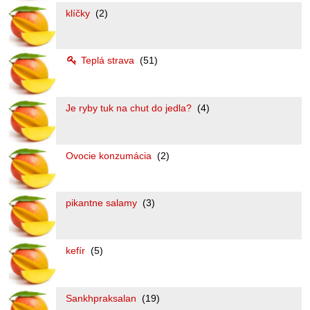
klíčky
(2)
Teplá strava
(51)
Je ryby tuk na chut do jedla?
(4)
Ovocie konzumácia
(2)
pikantne salamy
(3)
kefír
(5)
Sankhpraksalan
(19)