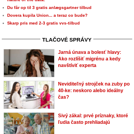
Du får op til 3 gratis anlægsgartner tilbud
Dovera kupila Union... a teraz co bude?
Skarp pris med 2-3 gratis vvs-tilbud
TLAČOVÉ SPRÁVY
Jarná únava a bolesť hlavy:
Ako rozlíšiť migrénu a kedy
navštíviť experta
Neviditeľný strojček na zuby po
40-ke: neskoro alebo ideálny
čas?
Sivý zákal: prvé príznaky, ktoré
ľudia často prehliadajú