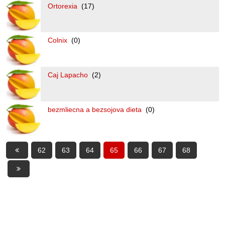
Ortorexia
(17)
Colnix
(0)
Caj Lapacho
(2)
bezmliecna a bezsojova dieta
(0)
62
63
64
65
66
67
68