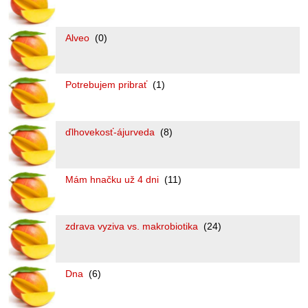
Alveo
(0)
Potrebujem pribrať
(1)
ďlhovekosť-ájurveda
(8)
Mám hnačku už 4 dni
(11)
zdrava vyziva vs. makrobiotika
(24)
Dna
(6)