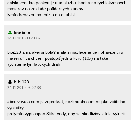
dalsia vec- kto poskytuje tuto sluzbu. bacha na rychlokvasnych
maserov na zaklade pofidernych kurzov.
lymfodrenazou sa totizto da aj ublizit.
letnicka
24.11.2010 11:41:02
bibi123 a na akej si bola? mala si navlečené tie nohavice či u
maséra? Ja chcem postúpiť jednu kúru (10x) na také
vyčistenie lymfatických dráh
bibi123
24.11.2010 08:02:38
absolvovala som ju zoparkrat, nezbadala som nejake viditelne
vysledky..
po lymfo vypi aspon 3litre vody, aby sa skodliviny z tela vylucili..