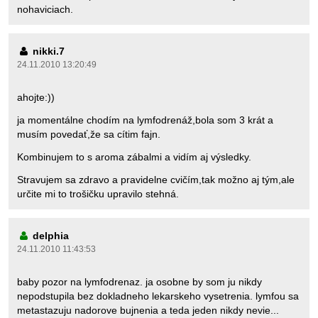
nohaviciach.
nikki.7
24.11.2010 13:20:49
ahojte:))
ja momentálne chodím na lymfodrenáž,bola som 3 krát a
musím povedať,že sa cítim fajn.
Kombinujem to s aroma zábalmi a vidím aj výsledky.
Stravujem sa zdravo a pravidelne cvičím,tak možno aj tým,ale
určite mi to trošičku upravilo stehná.
delphia
24.11.2010 11:43:53
baby pozor na lymfodrenaz. ja osobne by som ju nikdy
nepodstupila bez dokladneho lekarskeho vysetrenia. lymfou sa
metastazuju nadorove bujnenia a teda jeden nikdy nevie...