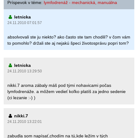
Príspevok v téme:
lymfodrenáž - mechanická, manuálna
letnicka
24.11.2010 07:01:57
absolvovali ste ju niekto? ako často ste tam chodili? v čom vám
to pomohlo? držali ste aj nejakú špeci životosprávu popri tom?
letnicka
24.11.2010 13:29:50
nikki.7 aroma zábaly máš pod tými nohavicami počas
lymfodrenáže. a môžem vedieť koľko platíš za jedno sedenie
(ci lezanie :-) )
nikki.7
24.11.2010 13:22:01
zabudla som napísať,chodím na tú,kde ležím v tých