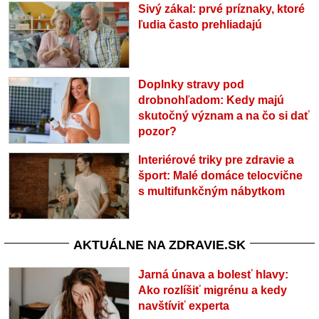
Sivý zákal: prvé príznaky, ktoré
ľudia často prehliadajú
Doplnky stravy pod
drobnohľadom: Kedy majú
skutočný význam a na čo si dať
pozor?
Interiérové triky pre zdravie a
šport: Malé domáce telocvične
s multifunkčným nábytkom
AKTUÁLNE NA ZDRAVIE.SK
Jarná únava a bolesť hlavy:
Ako rozlíšiť migrénu a kedy
navštíviť experta