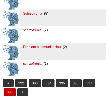
Schizofrenia
(5)
schizofrenia
(7)
Problem s komunikaciou
(2)
schizofrénia
(1)
392
393
394
395
396
397
398