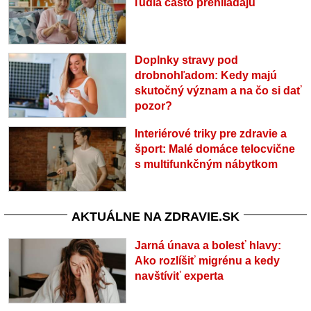
ľudia často prehliadajú
Doplnky stravy pod
drobnohľadom: Kedy majú
skutočný význam a na čo si dať
pozor?
Interiérové triky pre zdravie a
šport: Malé domáce telocvične
s multifunkčným nábytkom
AKTUÁLNE NA ZDRAVIE.SK
Jarná únava a bolesť hlavy:
Ako rozlíšiť migrénu a kedy
navštíviť experta