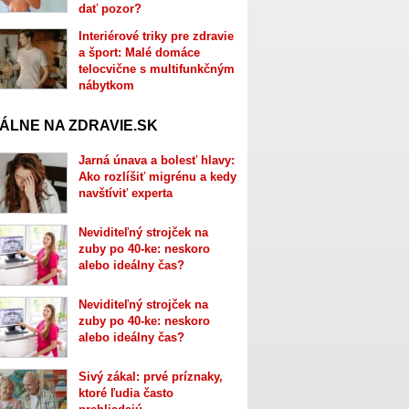
dať pozor?
Interiérové triky pre zdravie
a šport: Malé domáce
telocvične s multifunkčným
nábytkom
ÁLNE NA ZDRAVIE.SK
Jarná únava a bolesť hlavy:
Ako rozlíšiť migrénu a kedy
navštíviť experta
Neviditeľný strojček na
zuby po 40-ke: neskoro
alebo ideálny čas?
Neviditeľný strojček na
zuby po 40-ke: neskoro
alebo ideálny čas?
Sivý zákal: prvé príznaky,
ktoré ľudia často