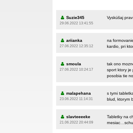
Suzie345
Vyskúšaj prav
29.06.2022 13:41:55
ariianka
na formovanie
27.06.2022 12:35:12
kardio, pri k
smoula
tak ono mozno
27.06.2022 10:24:17
sport ktory j
posobia tie n
malapehana
s tymi tablet
23.06.2022 11:14:31
blud, ktorym 
slavteeeeke
Tabletky na c
21.06.2022 20:44:09
mesiac…schud