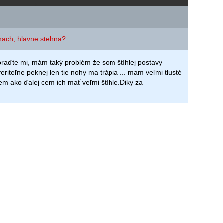
hach, hlavne stehna?
raďte mi, mám taký problém že som štíhlej postavy
eriteľne peknej len tie nohy ma trápia ... mam veľmi tlusté
em ako ďalej cem ich mať veľmi štíhle.Diky za