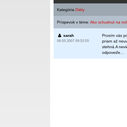
Kategória
Diéty
Príspevok v téme:
Ako schudnut na no
sarah
Prosím vás po
08.05.2007 09:53:55
priam až neuv
stehná.A nevi
odpoveďe....