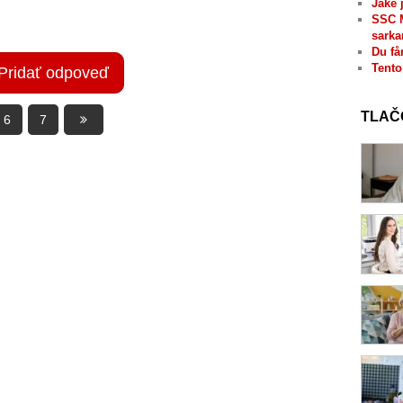
Jaké 
SSC 
sarka
Du få
Tento
Pridať odpoveď
TLAČ
6
7