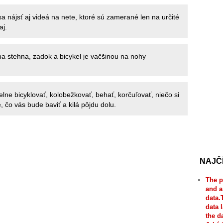
sa nájsť aj videá na nete, ktoré sú zamerané len na určité
aj.
na stehna, zadok a bicykel je vačšinou na nohy
elne bicyklovať, kolobežkovať, behať, korčuľovať, niečo si
, čo vás bude baviť a kilá pôjdu dolu.
NAJČ
The p
and a
data.
data 
the d