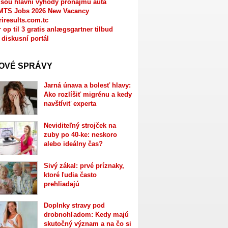
jsou hlavní výhody pronájmu auta
MTS Jobs 2026 New Vacancy
riresults.com.tc
r op til 3 gratis anlægsgartner tilbud
 diskusní portál
OVÉ SPRÁVY
Jarná únava a bolesť hlavy:
Ako rozlíšiť migrénu a kedy
navštíviť experta
Neviditeľný strojček na
zuby po 40-ke: neskoro
alebo ideálny čas?
Sivý zákal: prvé príznaky,
ktoré ľudia často
prehliadajú
Doplnky stravy pod
drobnohľadom: Kedy majú
skutočný význam a na čo si