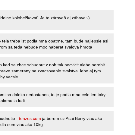
idelne kolobežkovať. Je to zároveň aj zábava:-)
 tela treba ist podla mna opatrne, tam bude najlepsie asi
torom sa teda nebude moc naberat svalova hmota
 ked sa chce schudnut z noh tak necvicit alebo nerobit
e prave zamerany na zvacsovanie svalstva. lebo aj tym
ohy vacsie.
kami sa daleko nedostanes, to je podla mna cele len taky
balamutia ludi
hudnutie -
tonzes.com
ja berem uz Acai Berry viac ako
la som viac ako 10kg.