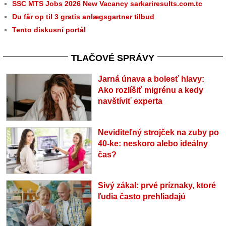
SSC MTS Jobs 2026 New Vacancy sarkariresults.com.tc
Du får op til 3 gratis anlægsgartner tilbud
Tento diskusní portál
TLAČOVÉ SPRÁVY
Jarná únava a bolesť hlavy:
Ako rozlíšiť migrénu a kedy
navštíviť experta
Neviditeľný strojček na zuby po
40-ke: neskoro alebo ideálny
čas?
Sivý zákal: prvé príznaky, ktoré
ľudia často prehliadajú