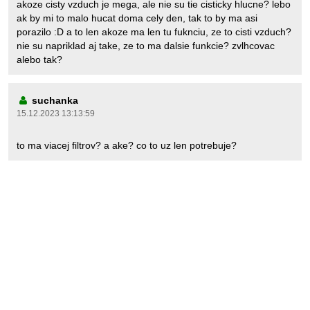
akoze cisty vzduch je mega, ale nie su tie cisticky hlucne? lebo
ak by mi to malo hucat doma cely den, tak to by ma asi
porazilo :D a to len akoze ma len tu fuknciu, ze to cisti vzduch?
nie su napriklad aj take, ze to ma dalsie funkcie? zvlhcovac
alebo tak?
suchanka
15.12.2023 13:13:59
to ma viacej filtrov? a ake? co to uz len potrebuje?