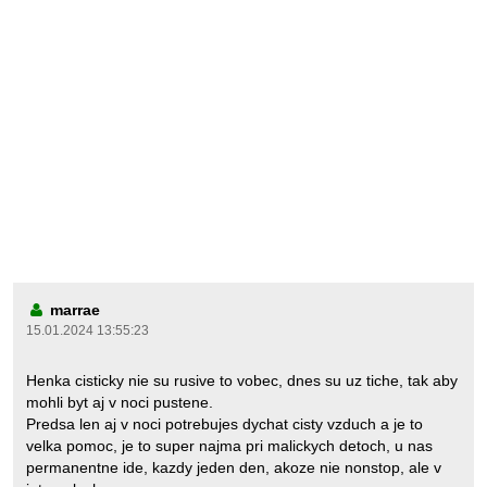
marrae
15.01.2024 13:55:23
Henka cisticky nie su rusive to vobec, dnes su uz tiche, tak aby
mohli byt aj v noci pustene.
Predsa len aj v noci potrebujes dychat cisty vzduch a je to
velka pomoc, je to super najma pri malickych detoch, u nas
permanentne ide, kazdy jeden den, akoze nie nonstop, ale v