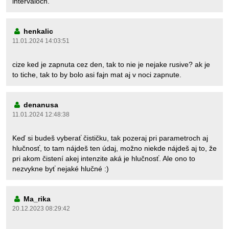
intervaloch.
henkalic
11.01.2024 14:03:51
cize ked je zapnuta cez den, tak to nie je nejake rusive? ak je
to tiche, tak to by bolo asi fajn mat aj v noci zapnute.
denanusa
11.01.2024 12:48:38
Keď si budeš vyberať čističku, tak pozeraj pri parametroch aj
hlučnosť, to tam nájdeš ten údaj, možno niekde nájdeš aj to, že
pri akom čistení akej intenzite aká je hlučnosť. Ale ono to
nezvykne byť nejaké hlučné :)
Ma_rika
20.12.2023 08:29:42