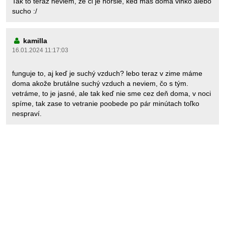
Tak to teraz neviem, ze ci je horsie, ked mas doma vlhko alebo
sucho :/
kamilla
16.01.2024 11:17:03
funguje to, aj keď je suchý vzduch? lebo teraz v zime máme
doma akože brutálne suchý vzduch a neviem, čo s tým.
vetráme, to je jasné, ale tak keď nie sme cez deň doma, v noci
spíme, tak zase to vetranie poobede po pár minútach toľko
nespraví.