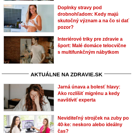
Doplnky stravy pod
drobnohľadom: Kedy majú
skutočný význam a na čo si dať
pozor?
Interiérové triky pre zdravie a
šport: Malé domáce telocvične
s multifunkčným nábytkom
AKTUÁLNE NA ZDRAVIE.SK
Jarná únava a bolesť hlavy:
Ako rozlíšiť migrénu a kedy
navštíviť experta
Neviditeľný strojček na zuby po
40-ke: neskoro alebo ideálny
čas?