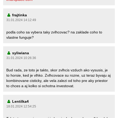
frajtinka
31.01.2024 14:12:49
podla coho sa vybera taky zvlhcovac? na zaklade coho to
vlastne funguje?
syliwiana
31.01.2024 10:26:36
Bud rada, ze toto je takto, skor zvlhcis vzduch ako vysusis, je
to horsie, ked je vlhko. Zvlhcovace su rozne, uz teraz byvaju aj
kombinovane cisticky, ale vela zalezi od toho pre aky priestor
to chces a aj kolko si ochotna investovat.
Lentilka4
18.01.2024 12:54:25