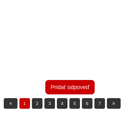
Pridať odpoveď
1
2
3
4
5
6
7