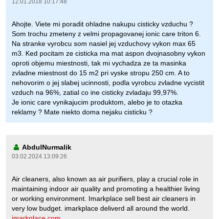
12.01.2018 10:17:48
Ahojte. Viete mi poradit ohladne nakupu cisticky vzduchu ?
Som trochu zmeteny z velmi propagovanej ionic care triton 6.
Na stranke vyrobcu som nasiel jej vzduchovy vykon max 65
m3. Ked pocitam ze cisticka ma mat aspon dvojnasobny vykon
oproti objemu miestnosti, tak mi vychadza ze ta masinka
zvladne miestnost do 15 m2 pri vyske stropu 250 cm. A to
nehovorim o jej slabej ucinnosti, podla vyrobcu zvladne vycistit
vzduch na 96%, zatial co ine cisticky zvladaju 99,97%.
Je ionic care vynikajucim produktom, alebo je to otazka
reklamy ? Mate niekto doma nejaku cisticku ?
AbdulNurmalik
03.02.2024 13:09:26
Air cleaners, also known as air purifiers, play a crucial role in
maintaining indoor air quality and promoting a healthier living
or working environment. Imarkplace sell best air cleaners in
very low budget. imarkplace deliverd all around the world.
imarkplace.com