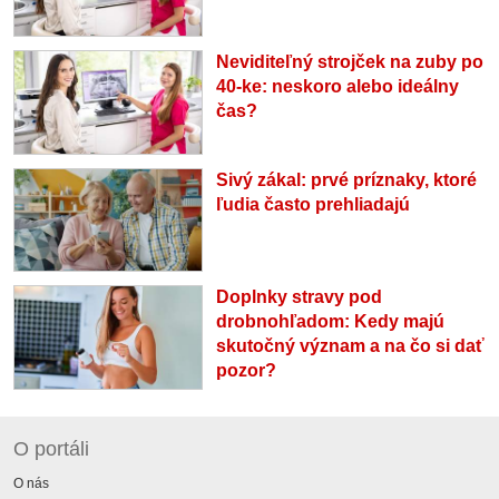
Neviditeľný strojček na zuby po
40-ke: neskoro alebo ideálny
čas?
Sivý zákal: prvé príznaky, ktoré
ľudia často prehliadajú
Doplnky stravy pod
drobnohľadom: Kedy majú
skutočný význam a na čo si dať
pozor?
O portáli
O nás