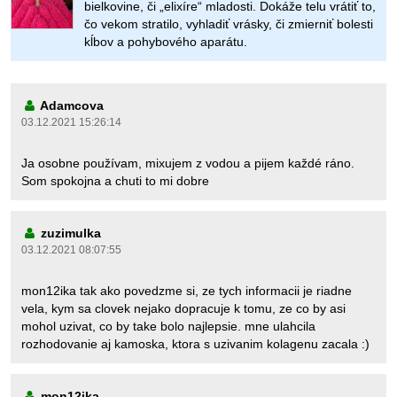
bielkovine, či „elixíre“ mladosti. Dokáže telu vrátiť to,
čo vekom stratilo, vyhladiť vrásky, či zmierniť bolesti
kĺbov a pohybového aparátu.
Adamcova
03.12.2021 15:26:14
Ja osobne používam, mixujem z vodou a pijem každé ráno.
Som spokojna a chuti to mi dobre
zuzimulka
03.12.2021 08:07:55
mon12ika tak ako povedzme si, ze tych informacii je riadne
vela, kym sa clovek nejako dopracuje k tomu, ze co by asi
mohol uzivat, co by take bolo najlepsie. mne ulahcila
rozhodovanie aj kamoska, ktora s uzivanim kolagenu zacala :)
mon12ika