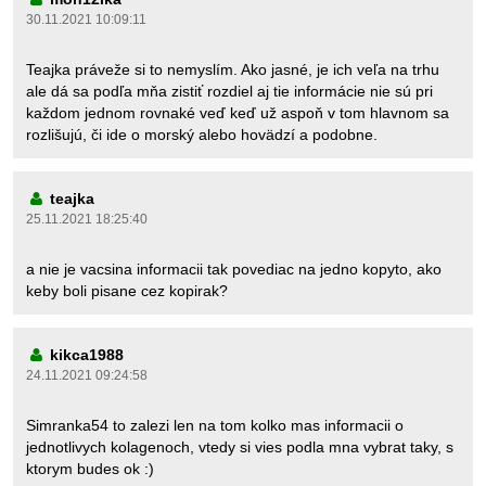
30.11.2021 10:09:11
Teajka práveže si to nemyslím. Ako jasné, je ich veľa na trhu
ale dá sa podľa mňa zistiť rozdiel aj tie informácie nie sú pri
každom jednom rovnaké veď keď už aspoň v tom hlavnom sa
rozlišujú, či ide o morský alebo hovädzí a podobne.
teajka
25.11.2021 18:25:40
a nie je vacsina informacii tak povediac na jedno kopyto, ako
keby boli pisane cez kopirak?
kikca1988
24.11.2021 09:24:58
Simranka54 to zalezi len na tom kolko mas informacii o
jednotlivych kolagenoch, vtedy si vies podla mna vybrat taky, s
ktorym budes ok :)