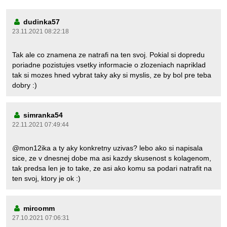
dudinka57
23.11.2021 08:22:18
Tak ale co znamena ze natrafi na ten svoj. Pokial si dopredu
poriadne pozistujes vsetky informacie o zlozeniach napriklad
tak si mozes hned vybrat taky aky si myslis, ze by bol pre teba
dobry :)
simranka54
22.11.2021 07:49:44
@mon12ika a ty aky konkretny uzivas? lebo ako si napisala
sice, ze v dnesnej dobe ma asi kazdy skusenost s kolagenom,
tak predsa len je to take, ze asi ako komu sa podari natrafit na
ten svoj, ktory je ok :)
mircomm
27.10.2021 07:06:31