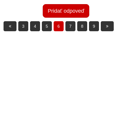
Pridať odpoveď
3
4
5
6
7
8
9