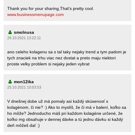
Thank you for your sharing,That's pretty cool.
www.businessmenupage.com
smolnusa
26.10.2021 13:22:11
ano celeho kolagenu sa s tal taky nejaky trend a tym padom je
tych znaciek na trhu viac nez dostat a preto maju niektori
proste velky problem si nejaky jeden vybrat
mon12ika
25.10.2021 10:03:53
V dnešnej dobe už má pomaly asi každý skúsenosť s
kolagénom, či nie? :) Ako to myslíš, že či má v balení, koľko sa
ho môže? Jednoducho máš pri každom kolagéne určené, že
koľko mg obsahuje v dennej dávke a tú jednu dávku si každý
deň môžeš dať :)