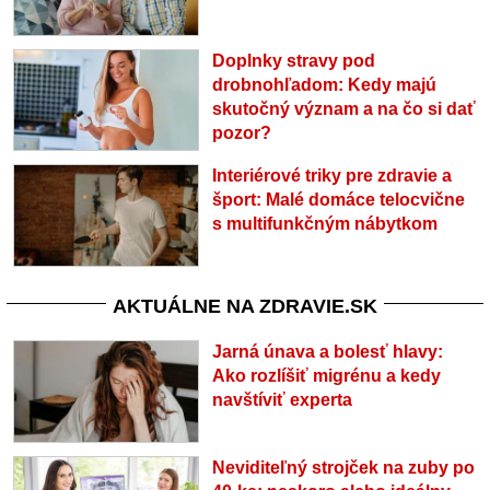
Doplnky stravy pod
drobnohľadom: Kedy majú
skutočný význam a na čo si dať
pozor?
Interiérové triky pre zdravie a
šport: Malé domáce telocvične
s multifunkčným nábytkom
AKTUÁLNE NA ZDRAVIE.SK
Jarná únava a bolesť hlavy:
Ako rozlíšiť migrénu a kedy
navštíviť experta
Neviditeľný strojček na zuby po