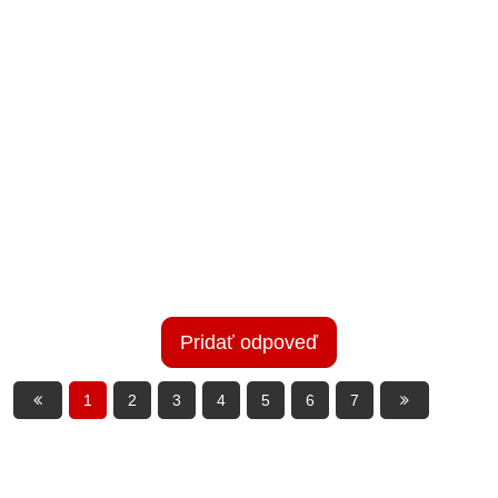
Pridať odpoveď
1
2
3
4
5
6
7