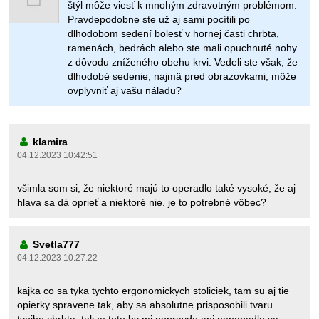
štýl môže viesť k mnohým zdravotným problémom.
Pravdepodobne ste už aj sami pocítili po
dlhodobom sedení bolesť v hornej časti chrbta,
ramenách, bedrách alebo ste mali opuchnuté nohy
z dôvodu zníženého obehu krvi. Vedeli ste však, že
dlhodobé sedenie, najmä pred obrazovkami, môže
ovplyvniť aj vašu náladu?
klamira
04.12.2023 10:42:51
všimla som si, že niektoré majú to operadlo také vysoké, že aj
hlava sa dá oprieť a niektoré nie. je to potrebné vôbec?
Svetla777
04.12.2023 10:27:22
kajka co sa tyka tychto ergonomickych stoliciek, tam su aj tie
opierky spravene tak, aby sa absolutne prisposobili tvaru