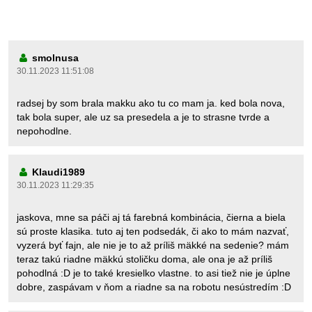
smolnusa
30.11.2023 11:51:08
radsej by som brala makku ako tu co mam ja. ked bola nova,
tak bola super, ale uz sa presedela a je to strasne tvrde a
nepohodlne.
Klaudi1989
30.11.2023 11:29:35
jaskova, mne sa páči aj tá farebná kombinácia, čierna a biela
sú proste klasika. tuto aj ten podsedák, či ako to mám nazvať,
vyzerá byť fajn, ale nie je to až príliš mäkké na sedenie? mám
teraz takú riadne mäkkú stoličku doma, ale ona je až príliš
pohodlná :D je to také kresielko vlastne. to asi tiež nie je úplne
dobre, zaspávam v ňom a riadne sa na robotu nesústredím :D