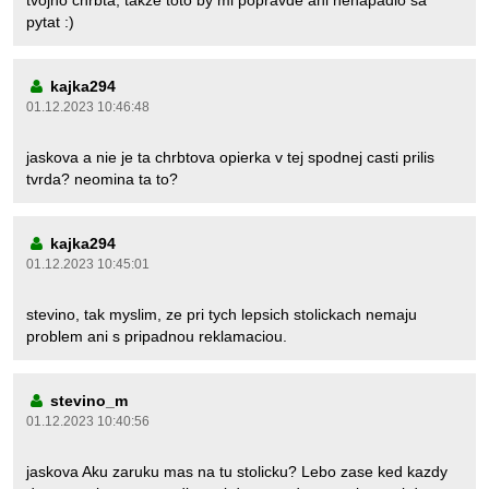
tvojho chrbta, takze toto by mi popravde ani nenapadlo sa
pytat :)
kajka294
01.12.2023 10:46:48
jaskova a nie je ta chrbtova opierka v tej spodnej casti prilis
tvrda? neomina ta to?
kajka294
01.12.2023 10:45:01
stevino, tak myslim, ze pri tych lepsich stolickach nemaju
problem ani s pripadnou reklamaciou.
stevino_m
01.12.2023 10:40:56
jaskova Aku zaruku mas na tu stolicku? Lebo zase ked kazdy