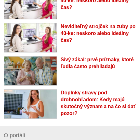
40-ke: neskoro alebo ideálny
čas?
Neviditeľný strojček na zuby po
40-ke: neskoro alebo ideálny
čas?
Sivý zákal: prvé príznaky, ktoré
ľudia často prehliadajú
Doplnky stravy pod
drobnohľadom: Kedy majú
skutočný význam a na čo si dať
pozor?
O portáli