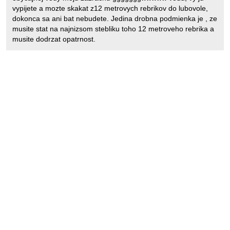
vypijete a mozte skakat z12 metrovych rebrikov do lubovole,
dokonca sa ani bat nebudete. Jedina drobna podmienka je , ze
musite stat na najnizsom stebliku toho 12 metroveho rebrika a
musite dodrzat opatrnost.