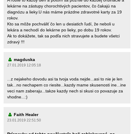
A robte to každý deň a potom sa pozrite do každej ordinácie a
lekárne na zástupy chorochtivých pacientov, čo čakajú na
diagnózu a lieky.U nás máme prázdne zdravotné karty za 19
rokov.
Kto sa môže pochváliť čo len u desiatich ľudí, že neboli u
lekára a nechodí do lekárne po lieky, po dobu 19 rokov.
Ak to dokážete, tak sa podľa nich stravujete a budete všetci
zdravý !!!
magduska
27.01.2019 12:05:18
...z nejakeho dovodu asi ta tvoja voda nejde...asi to nie je len
tak...no nechapem co riesite...kazdy mame skusenosti ine...ine
veci nam zaberaju...takze kazdy nech si skusi co povazuje za
vhodne...:)
Faith Healer
23.01.2019 22:51:50