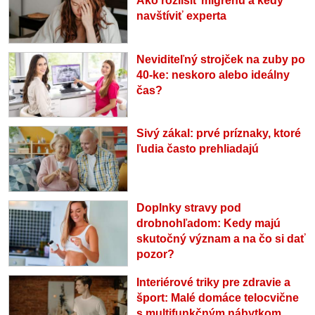
Ako rozlíšiť migrénu a kedy
navštíviť experta
Neviditeľný strojček na zuby po
40-ke: neskoro alebo ideálny
čas?
Sivý zákal: prvé príznaky, ktoré
ľudia často prehliadajú
Doplnky stravy pod
drobnohľadom: Kedy majú
skutočný význam a na čo si dať
pozor?
Interiérové triky pre zdravie a
šport: Malé domáce telocvične
s multifunkčným nábytkom