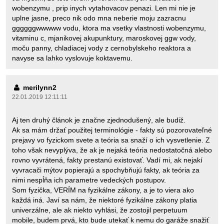
wobenzymu , prip inych vytahovacov penazi. Len mi nie je
uplne jasne, preco nik odo mna neberie moju zazracnu
ggggggwwwww vodu, ktora ma vsetky vlastnosti wobenzymu,
vitaminu c, mjanikovej akupunktury, maroskovej ggw vody,
moču panny, chladiacej vody z cernobylskeho reaktora a
navyse sa lahko vyslovuje koktavemu.
merilynn2
22.01.2019 12:11:11
Aj ten druhý článok je značne zjednodušený, ale budiž.
Ak sa mám držať použitej terminológie - fakty sú pozorovateľné
prejavy vo fyzickom svete a teória sa snaží o ich vysvetlenie. Z
toho však nevyplýva, že ak je nejaká teória nedostatočná alebo
rovno vyvrátená, fakty prestanú existovať. Vadí mi, ak nejakí
vyvracači mýtov popierajú a spochybňujú fakty, ak teória za
nimi nespĺňa ich parametre vedeckých postupov.
Som fyzička, VERÍM na fyzikálne zákony, a je to viera ako
každá iná. Javí sa nám, že niektoré fyzikálne zákony platia
univerzálne, ale ak niekto vyhlási, že zostojil perpetuum
mobile, budem prvá, kto bude utekať k nemu do garáže snažiť