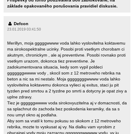
Príspevky od tohto používateľa boli zablokované, na
základe opakovaného porušovania pravidiel diskusie.
Defcon
23.01.2019 03:41:50
Merillyn, moja gggggwwww voda lahko vyslovitelna koktavemu
ma sirokospektralne ucinky. Posobi proti vsetkym chorobam ci
akutnym, chronickym , ale aj preventivne. Posobi rovnako proti
vsetkym urazom, dokonca tiez preventivne. Je
zadokumentovana situacia, kedy som vypil poldeci
gggggggwwww vody , skocil som z 12 metroveho rebrika na
beton a nic sa mi nestalo. Moja ggggggggwwww voda lahko
vyslovitelna koktavemu dokonca vylieci aj exitus, staci ju pit
tyzden pred smrtou a 2 tyzdne po smrti a dotycny je opat zivy a
uplne zdravy.
Tiez je ggggggwwww voda sirokovyuzitelna aj v domacnosti, da
sa splachnut do zachoda bez poskodenia keramiky, da sa s
nou umyt okno aj podlaha.
Aby som sa vratil k tomu pokusu so skokom z 12 metroveho
rebrika, mozte to vyskusat aj vy. Na dialku vam vyrobim z
obycajnej vody moju zazracnu gggggggwwwww vodu, vy ju