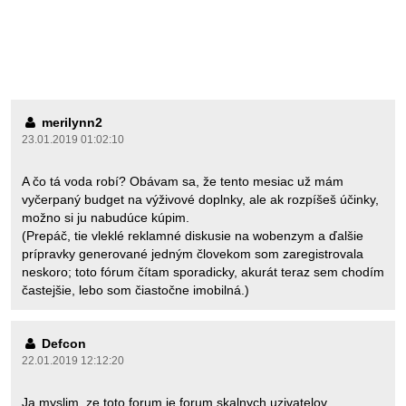
merilynn2
23.01.2019 01:02:10
A čo tá voda robí? Obávam sa, že tento mesiac už mám
vyčerpaný budget na výživové doplnky, ale ak rozpíšeš účinky,
možno si ju nabudúce kúpim.
(Prepáč, tie vleklé reklamné diskusie na wobenzym a ďalšie
prípravky generované jedným človekom som zaregistrovala
neskoro; toto fórum čítam sporadicky, akurát teraz sem chodím
častejšie, lebo som čiastočne imobilná.)
Defcon
22.01.2019 12:12:20
Ja myslim, ze toto forum je forum skalnych uzivatelov