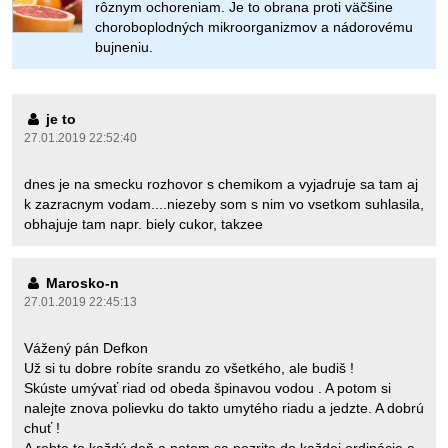
rôznym ochoreniam. Je to obrana proti väčšine
choroboplodných mikroorganizmov a nádorovému
bujneniu.
je to
27.01.2019 22:52:40
dnes je na smecku rozhovor s chemikom a vyjadruje sa tam aj
k zazracnym vodam....niezeby som s nim vo vsetkom suhlasila,
obhajuje tam napr. biely cukor, takzee
Marosko-n
27.01.2019 22:45:13
Vážený pán Defkon
Už si tu dobre robíte srandu zo všetkého, ale budiš !
Skúste umývať riad od obeda špinavou vodou . A potom si
nalejte znova polievku do takto umytého riadu a jedzte. A dobrú
chuť !