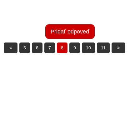
Pridať odpoveď
5
6
7
8
9
10
11