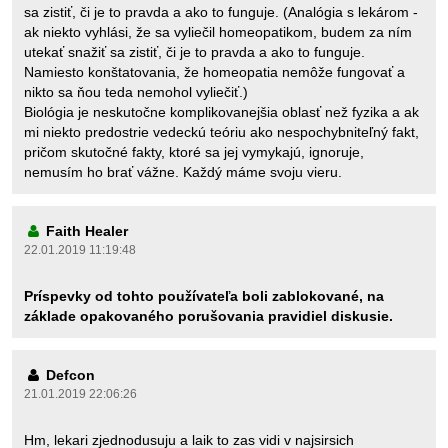
sa zistiť, či je to pravda a ako to funguje. (Analógia s lekárom -
ak niekto vyhlási, že sa vyliečil homeopatikom, budem za ním
utekať snažiť sa zistiť, či je to pravda a ako to funguje.
Namiesto konštatovania, že homeopatia nemôže fungovať a
nikto sa ňou teda nemohol vyliečiť.)
Biológia je neskutočne komplikovanejšia oblasť než fyzika a ak
mi niekto predostrie vedeckú teóriu ako nespochybniteľný fakt,
pričom skutočné fakty, ktoré sa jej vymykajú, ignoruje,
nemusím ho brať vážne. Každý máme svoju vieru.
Faith Healer
22.01.2019 11:19:48
Príspevky od tohto používateľa boli zablokované, na
základe opakovaného porušovania pravidiel diskusie.
Defcon
21.01.2019 22:06:26
Hm, lekari zjednodusuju a laik to zas vidi v najsirsich