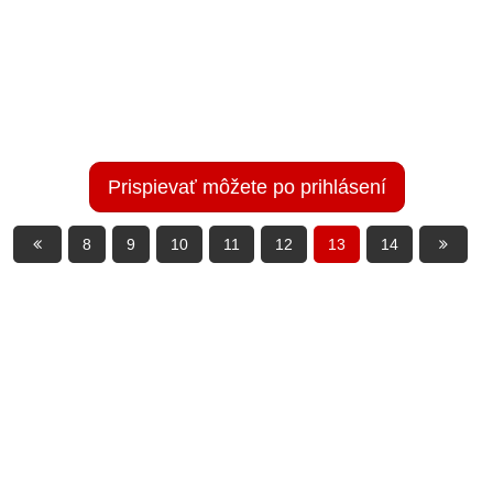
Prispievať môžete po prihlásení
8
9
10
11
12
13
14