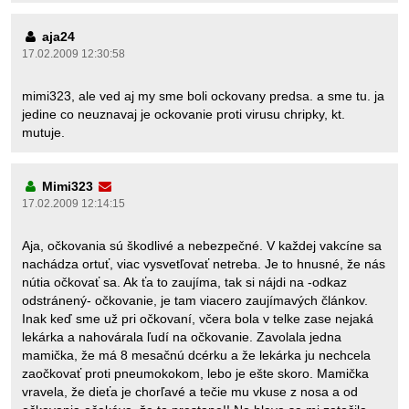
aja24
17.02.2009 12:30:58
mimi323, ale ved aj my sme boli ockovany predsa. a sme tu. ja
jedine co neuznavaj je ockovanie proti virusu chripky, kt.
mutuje.
Mimi323
17.02.2009 12:14:15
Aja, očkovania sú škodlivé a nebezpečné. V každej vakcíne sa
nachádza ortuť, viac vysvetľovať netreba. Je to hnusné, že nás
nútia očkovať sa. Ak ťa to zaujíma, tak si nájdi na -odkaz
odstránený- očkovanie, je tam viacero zaujímavých článkov.
Inak keď sme už pri očkovaní, včera bola v telke zase nejaká
lekárka a nahovárala ľudí na očkovanie. Zavolala jedna
mamička, že má 8 mesačnú dcérku a že lekárka ju nechcela
zaočkovať proti pneumokokom, lebo je ešte skoro. Mamička
vravela, že dieťa je chorľavé a tečie mu vkuse z nosa a od