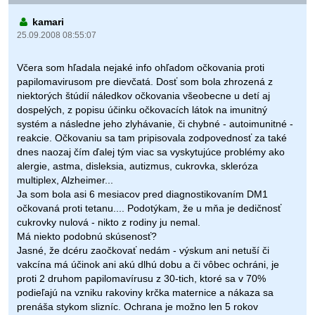
kamari
25.09.2008 08:55:07
Včera som hľadala nejaké info ohľadom očkovania proti
papilomavirusom pre dievčatá. Dosť som bola zhrozená z
niektorých štúdií náledkov očkovania všeobecne u detí aj
dospelých, z popisu účinku očkovacích látok na imunitný
systém a následne jeho zlyhávanie, či chybné - autoimunitné -
reakcie. Očkovaniu sa tam pripisovala zodpovednosť za také
dnes naozaj čím ďalej tým viac sa vyskytujúce problémy ako
alergie, astma, disleksia, autizmus, cukrovka, skleróza
multiplex, Alzheimer...
Ja som bola asi 6 mesiacov pred diagnostikovaním DM1
očkovaná proti tetanu.... Podotýkam, že u mňa je dedičnosť
cukrovky nulová - nikto z rodiny ju nemal.
Má niekto podobnú skúsenosť?
Jasné, že dcéru zaočkovať nedám - výskum ani netuší či
vakcína má účinok ani akú dlhú dobu a či vôbec ochráni, je
proti 2 druhom papilomavírusu z 30-tich, ktoré sa v 70%
podieľajú na vzniku rakoviny krčka maternice a nákaza sa
prenáša stykom slizníc. Ochrana je možno len 5 rokov