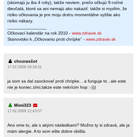
(skúmajú ju iba 4 roky), takže neviem, prečo očkujú 9-ročné
dievčatá, ktoré sa ani nemajú ako nakaziť. takže si myslím, že
riziko očkovania je pre moju dcéru momentálne vyššie ako
riziko nákazy.
________________
Očkovací kalendár na rok 2010 -
www.zdravie.sk
Stanovisko k „Očkovaniu proti chrípke“ -
www.zdravie.sk
chozrasčot
17.02.2009 16:18:31
ja som sa dal zaockovať proti chripke....a funguje to...ale este
nie je koniec zimi,takze este nekricim hop :-)))
Mimi323
17.02.2009 12:43:07
Ano sme tu, ale s akými následkami? Možno ty si zdravá, ale ja
mám alergie. A to som ešte dobre obišla.