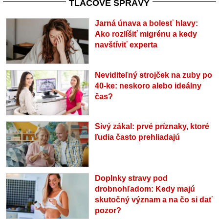
TLAČOVÉ SPRÁVY
Jarná únava a bolesť hlavy:
Ako rozlíšiť migrénu a kedy
navštíviť experta
Neviditeľný strojček na zuby po
40-ke: neskoro alebo ideálny
čas?
Sivý zákal: prvé príznaky, ktoré
ľudia často prehliadajú
Doplnky stravy pod
drobnohľadom: Kedy majú
skutočný význam a na čo si dať
pozor?