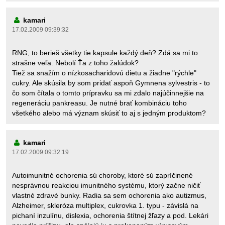
kamari
17.02.2009 09:39:32
RNG, to berieš všetky tie kapsule každý deň? Zdá sa mi to
strašne veľa. Nebolí Ťa z toho žalúdok?
Tiež sa snažím o nízkosacharidovú dietu a žiadne "rýchle"
cukry. Ale skúsila by som pridať aspoň Gymnena sylvestris - to
čo som čítala o tomto prípravku sa mi zdalo najúčinnejšie na
regeneráciu pankreasu. Je nutné brať kombináciu toho
všetkého alebo má význam skúsiť to aj s jedným produktom?
kamari
17.02.2009 09:32:19
Autoimunitné ochorenia sú choroby, ktoré sú zapríčinené
nesprávnou reakciou imunitného systému, ktorý začne ničiť
vlastné zdravé bunky. Radia sa sem ochorenia ako autizmus,
Alzheimer, skleróza multiplex, cukrovka 1. typu - závislá na
pichaní inzulínu, dislexia, ochorenia štítnej žľazy a pod. Lekári