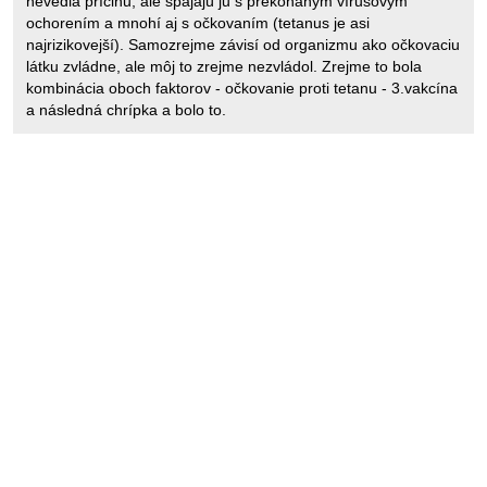
nevedia príčinu, ale spájajú ju s prekonaným vírusovým
ochorením a mnohí aj s očkovaním (tetanus je asi
najrizikovejší). Samozrejme závisí od organizmu ako očkovaciu
látku zvládne, ale môj to zrejme nezvládol. Zrejme to bola
kombinácia oboch faktorov - očkovanie proti tetanu - 3.vakcína
a následná chrípka a bolo to.