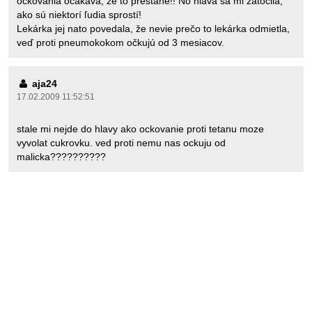
očkovania očakáva, že to prestane!! No hlava sa mi zatočila,
ako sú niektorí ľudia sprostí!
Lekárka jej nato povedala, že nevie prečo to lekárka odmietla,
veď proti pneumokokom očkujú od 3 mesiacov.
aja24
17.02.2009 11:52:51
stale mi nejde do hlavy ako ockovanie proti tetanu moze
vyvolat cukrovku. ved proti nemu nas ockuju od
malicka??????????