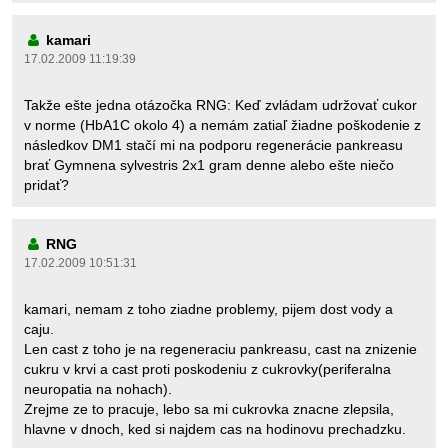
kamari
17.02.2009 11:19:39
Takže ešte jedna otázočka RNG: Keď zvládam udržovať cukor
v norme (HbA1C okolo 4) a nemám zatiaľ žiadne poškodenie z
následkov DM1 stačí mi na podporu regenerácie pankreasu
brať Gymnena sylvestris 2x1 gram denne alebo ešte niečo
pridať?
RNG
17.02.2009 10:51:31
kamari, nemam z toho ziadne problemy, pijem dost vody a
caju.
Len cast z toho je na regeneraciu pankreasu, cast na znizenie
cukru v krvi a cast proti poskodeniu z cukrovky(periferalna
neuropatia na nohach).
Zrejme ze to pracuje, lebo sa mi cukrovka znacne zlepsila,
hlavne v dnoch, ked si najdem cas na hodinovu prechadzku.