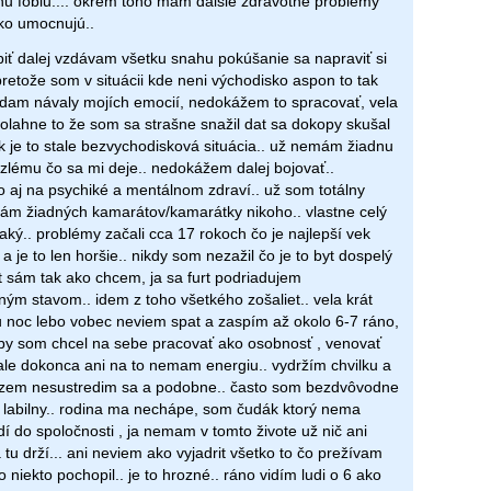
nu fobiu.... okrem toho mam dalšie zdravotné problémy
tko umocnujú..
iť dalej vzdávam všetku snahu pokúšanie sa napraviť si
pretože som v situácii kde neni východisko aspon to tak
ádam návaly mojích emocií, nedokážem to spracovať, vela
olahne to že som sa strašne snažil dat sa dokopy skušal
tak je to stale bezvychodisková situácia.. už nemám žiadnu
 zlému čo sa mi deje.. nedokážem dalej bojovať..
to aj na psychiké a mentálnom zdraví.. už som totálny
ám žiadných kamarátov/kamarátky nikoho.. vlastne celý
taký.. problémy začali cca 17 rokoch čo je najlepší vek
je to len horšie.. nikdy som nezažil čo je to byt dospelý
vot sám tak ako chcem, ja sa furt podriadujem
ným stavom.. idem z toho všetkého zošaliet.. vela krát
 noc lebo vobec neviem spat a zaspím až okolo 6-7 ráno,
 by som chcel na sebe pracovať ako osobnosť , venovať
le dokonca ani na to nemam energiu.. vydržím chvilku a
zem nesustredim sa a podobne.. často som bezdvôvodne
labilny.. rodina ma nechápe, som čudák ktorý nema
í do spoločnosti , ja nemam v tomto živote už nič ani
tu drží... ani neviem ako vyjadrit všetko to čo prežívam
niekto pochopil.. je to hrozné.. ráno vidím ludi o 6 ako