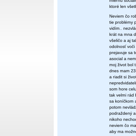
miernu social
ktoré len vše
Neviem čo rob
tie problémy 
vidím.. nezvl
krát na mna d
všeličo a aj 
odolnosť voči
prejavuje sa 
asocial a nem
moj život bol 
dnes mam 23 a 
a riadit si ži
nepredvidatel
som hore celu
tak velmi rád
sa koníčkom a
potom nevlád
podraždený a 
nikoho nechod
neviem čo ma 
aby ma možno 