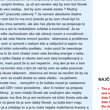
svojími limitmy.. ja už ani neviem aký by som bol človek
eto veci nedeju.. bol by som veselá osoba ? Kludný
ek? pracovity usilovný ? Ja nemam absolutne žiadne
y som bol čo ma mrzí preože ja by som chcel byt čo
ziou mna sameho, ale ako čas plynie len sa prejavuje to
na a ani to nedokážem zvládat a kontrolovať. Ja sa
 ešte zachovávam ako tak zdravý rozum a rozvážnosť ..
a tak vela hlavne emocií pocitov.. sklamania a problémov
by som si vymenil s niekym telo a oddychol si aspon na
d tohto vutorného pretlaku.. mám pocit že neexistuje
. na to že som chalan mam vela ženskej energie v sebe,
je tažko hladat si nikoho ked som taký komplikovaný a
m, mam pocit že tu ani nepatrím.. moj den je len o tom
 na koniec dna s tým že rad by som sa sebe pracoval..
a vkuse sklamem.. dokonca ani teraz sa necítim že by sa
o som sa snažil dostat so seba všetko.. na jedneho
NAJČ
 proste moc... nemyslím si že ludska mysel je nastavena
 nad 100+ rokov povedzme.. skor či neskor sa prejavia
The p
sklony.. ja som mladý človek ale uvažujem ako nejaky
and a
ajviac ma štve že ja ani nechcem od tohto života vela ale
data.
data 
 mi jasne že ja som slabý človek, su ludia ktorí maju
the d
o ja a zvladaju to a ja tu mam nejake malicherne kraviny a