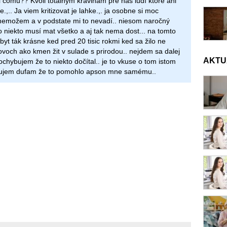
i čomu?? Kvoli totálnym kravinám pre nás ludí ktoré ani
,.. Ja viem kritizovat je lahke.,. ja osobne si moc
nemožem a v podstate mi to nevadí.. niesom naročný
čo niekto musí mat všetko a aj tak nema dost... na tomto
byt ták krásne ked pred 20 tisic rokmi ked sa žilo ne
ovoch ako kmen žit v sulade s prirodou.. nejdem sa dalej
AKTU
ochybujem že to niekto dočítal.. je to vkuse o tom istom
akujem dufam že to pomohlo apson mne samému..