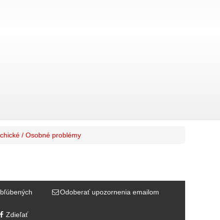
chické / Osobné problémy
bľúbených
Odoberať upozornenia emailom
Zdieľať