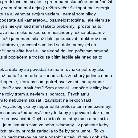
a predstavujem si ake je pre mna neskutočné nemožné žit
 by som ráno mal nejaký režím večer šiel spat mal energiu
te sa aj venovat svojím veciam.. nemal som nikdy
 podstate ani kamarátov... osamelost totálna.. ale viem že
t s niekym ked mám takéto problémy.. proste na to
ávo mat niekoho ked som neschopny, už sa utápam v
retože ja nemam silu už dalej pokračovat.. doktorov som
enil stravu, pracoval som ked sa dalo, nemyslel na
čil som ešte horšie.. posledné dni len počuvam smutné
s si poplačem a trošku sa cítim lepšie ale hned sa to
vek a dalo by sa povedať že mam rovnaké potreby ako
až na to že priroda to zariadila tak že chorý jedinec nema
chopenie, ktoru by som potreboval velmi.. no uprimne..
 bol? chcel trávit čas? Som asocial.. emočne labilny kvoli
he roky trpím a neviem si pomoct.. Psychiatriu
 to nebudem skušat.. zavislosť na liekoch fakt
. Psychologička by nepomohla pretože tam nemožem byt
m samovražedné myšlienky to keby jej poviem tak zrejme
 na psychiatrii. Chýba mi to čo ostatný maju a ani si to
 je mi smutno som zo seba sklamaný.. v podstate keby
osti tak by priroda zariadila to že by som umrel. Tolko
ch nedostatkov na mna pôsobý a tlačí už taku dobu že