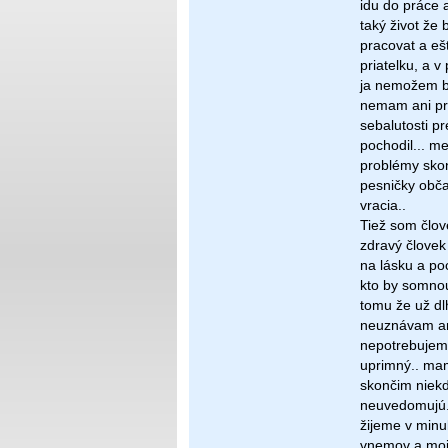
idu do práce 
taký život že
pracovat a eš
priatelku, a v
ja nemožem by
nemam ani pr
sebalutosti p
pochodil... m
problémy skon
pesničky obča
vracia..
Tiež som člo
zdravý človek 
na lásku a po
kto by somnou
tomu že už dl
neuznávam ani
nepotrebujem
uprimný.. ma
skončim niekde
neuvedomujú..
žijeme v minul
vnemov a mojí