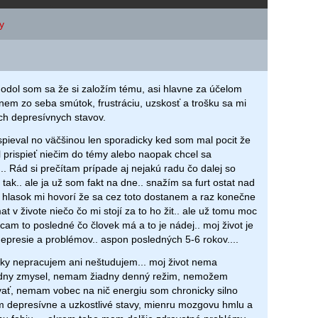
y
odol som sa že si založím tému, asi hlavne za účelom
nem zo seba smútok, frustráciu, uzskosť a trošku sa mi
ch depresívnych stavov.
spieval no väčšinou len sporadicky ked som mal pocit že
prispieť niečim do témy alebo naopak chcel sa
.. Rád si prečítam prípade aj nejakú radu čo dalej so
tak.. ale ja už som fakt na dne.. snažím sa furt ostat nad
 hlasok mi hovorí že sa cez toto dostanem a raz konečne
t v živote niečo čo mi stojí za to ho žit.. ale už tomu moc
cam to posledné čo človek má a to je nádej.. moj život je
resie a problémov.. aspon posledných 5-6 rokov....
ky nepracujem ani neštudujem... moj život nema
adny zmysel, nemam žiadny denný režim, nemožem
ať, nemam vobec na nič energiu som chronicky silno
 depresívne a uzkostlivé stavy, mienru mozgovu hmlu a