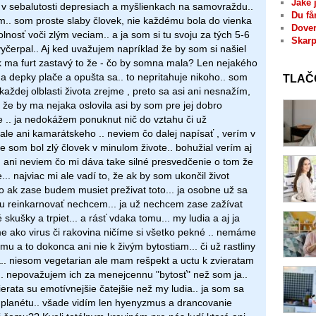
Jaké 
v sebalutosti depresiach a myšlienkach na samovraždu..
Du få
nam.. som proste slaby človek, nie každému bola do vienka
Dover
lnosť voči zlým veciam.. a ja som si tu svoju za tých 5-6
Skarp
yčerpal.. Aj ked uvažujem napríklad že by som si našiel
 ma furt zastavý to že - čo by somna mala? Len nejakého
 depky plače a opušta sa.. to nepritahuje nikoho.. som
TLAČ
každej olblasti života zrejme , preto sa asi ani nesnažím,
 že by ma nejaka oslovila asi by som pre jej dobro
e .. ja nedokážem ponuknut nič do vztahu či už
ale ani kamarátskeho .. neviem čo dalej napísať , verím v
e som bol zlý človek v minulom živote.. bohužial verím aj
u ani neviem čo mi dáva take silné presvedčenie o tom že
je... najviac mi ale vadí to, že ak by som ukončil život
o ak zase budem musiet preživat toto... ja osobne už sa
tu reinkarnovať nechcem... ja už nechcem zase zažívat
 skušky a trpiet... a rásť vdaka tomu... my ludia a aj ja
me ako virus či rakovina ničíme si všetko pekné .. nemáme
mu a to dokonca ani nie k živým bytostiam... či už rastliny
a.. niesom vegetarian ale mam rešpekt a uctu k zvieratam
m.. nepovažujem ich za menejcennu "bytosť" než som ja..
erata su emotívnejšie čatejšie než my ludia.. ja som sa
u planétu.. všade vidím len hyenyzmus a drancovanie