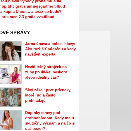
jsou hlavní výhody pronájmu auta
r op til 3 gratis anlægsgartner tilbud
a kupila Union... a teraz co bude?
 pris med 2-3 gratis vvs-tilbud
OVÉ SPRÁVY
Jarná únava a bolesť hlavy:
Ako rozlíšiť migrénu a kedy
navštíviť experta
Neviditeľný strojček na
zuby po 40-ke: neskoro
alebo ideálny čas?
Sivý zákal: prvé príznaky,
ktoré ľudia často
prehliadajú
Doplnky stravy pod
drobnohľadom: Kedy majú
skutočný význam a na čo si
dať pozor?