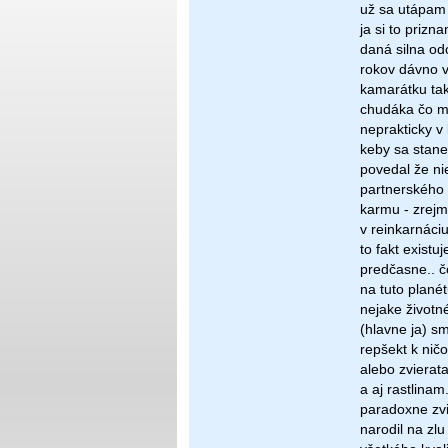
už sa utápam 
ja si to priz
daná silna odo
rokov dávno v
kamarátku tak
chudáka čo ma
neprakticky v 
keby sa stane
povedal že ni
partnerského 
karmu - zrejm
v reinkarnáci
to fakt existu
predčasne.. č
na tuto plané
nejake životné
(hlavne ja) s
repšekt k ničo
alebo zvierat
a aj rastlina
paradoxne zvi
narodil na zl