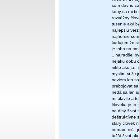
som dávno za 
keby sa mi ti
rozvážny člov
tušenie aký b
najlepšiu ver
najhoršie som
čudujem že si
je toho na mn
.. najradšej 
nejaku dobu o
nikto ako ja.
myslím si že 
neviem kto so
prebojovat sa
nedá sa len s
mi ulavilo a t
človeka je to
na dlhý život
deštruktívne 
starý človek n
nemam nič.. je
tažší život ak