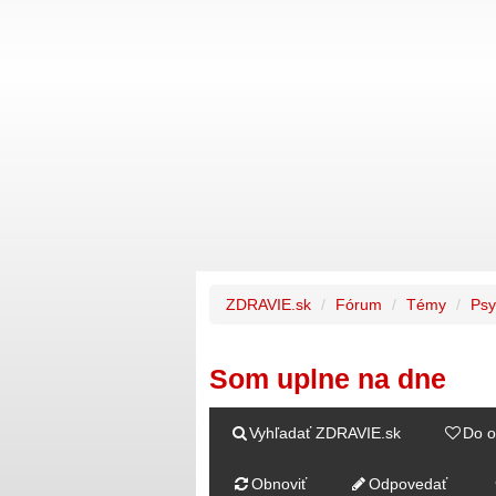
ZDRAVIE.sk
Fórum
Témy
Psy
Som uplne na dne
Vyhľadať ZDRAVIE.sk
Do o
Obnoviť
Odpovedať