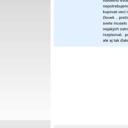
všetkého kvol
nepotrebujeme.
kupovat veci 
človek .. pre
svete muselo 
nejakých ostr
rozpisovat.. p
ale aj tak ď