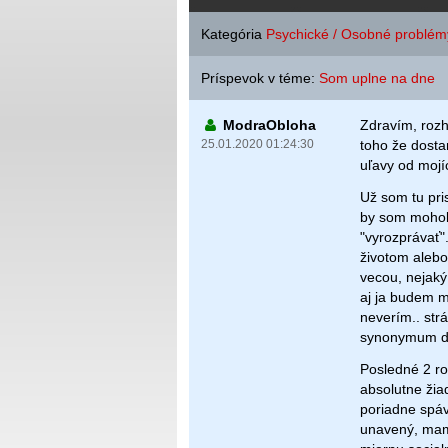
Kategória
Psychické / Osobné problém
Príspevok v téme:
Som uplne na dne
ModraObloha
Zdravím, rozh
25.01.2020 01:24:30
toho že dosta
uľavy od mojí
Už som tu pri
by som mohol 
"vyrozprávať".
životom alebo 
vecou, nejaký
aj ja budem ma
neverím.. strá
synonymum dep
Posledné 2 ro
absolutne ži
poriadne spáv
unavený, mam