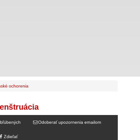
ské ochorenia
enštruácia
bľúbených
Odoberať upozornenia emailom
Zdieľať