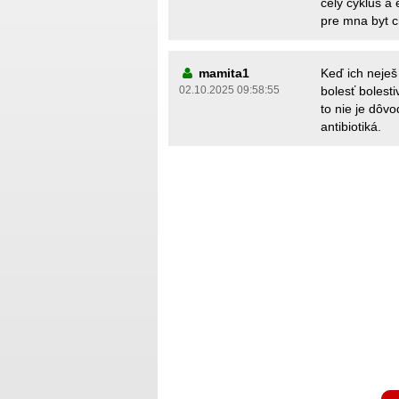
cely cyklus a
pre mna byt ch
mamita1
Keď ich neješ 
02.10.2025 09:58:55
bolesť bolesti
to nie je dôv
antibiotiká.