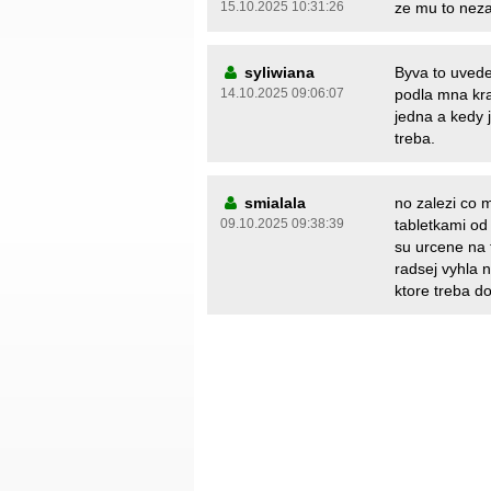
15.10.2025 10:31:26
ze mu to neza
syliwiana
Byva to uveden
14.10.2025 09:06:07
podla mna kra
jedna a kedy j
treba.
smialala
no zalezi co m
09.10.2025 09:38:39
tabletkami od 
su urcene na t
radsej vyhla 
ktore treba d