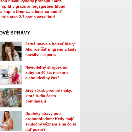
jsou hlavní výhody pronájmu auta
r op til 3 gratis anlægsgartner tilbud
a kupila Union... a teraz co bude?
 pris med 2-3 gratis vvs-tilbud
OVÉ SPRÁVY
Jarná únava a bolesť hlavy:
Ako rozlíšiť migrénu a kedy
navštíviť experta
Neviditeľný strojček na
zuby po 40-ke: neskoro
alebo ideálny čas?
Sivý zákal: prvé príznaky,
ktoré ľudia často
prehliadajú
Doplnky stravy pod
drobnohľadom: Kedy majú
skutočný význam a na čo si
dať pozor?