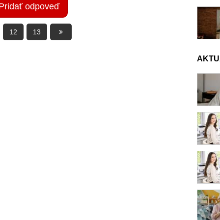
Pridať odpoveď
12
13
AKTU