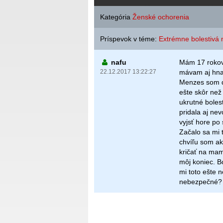
Kategória
Ženské ochorenia
Príspevok v téme:
Extrémne bolestivá 
nafu
Mám 17 rokov 
22.12.2017 13:22:27
mávam aj hnač
Menzes som d
ešte skôr než 
ukrutné boles
pridala aj ne
vyjsť hore po
Začalo sa mi 
chvíľu som ak
kričať na mam
môj koniec. B
mi toto ešte n
nebezpečné?