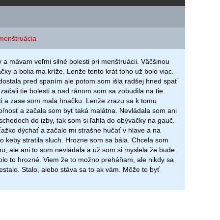
menštruácia
a mávam veľmi silné bolesti pri menštruácii. Väčšinou
ky a bolia ma kríže. Lenže tento krát toho už bolo viac.
ostala pred spaním ale potom som išla radšej hned spať
začali tie bolesti a nad ránom som sa zobudila na tie
ti a zase som mala hnačku. Lenže zrazu sa k tomu
voľnosť a začala som byť taká malátna. Nevládala som ani
 schodoch do izby, tak som si ľahla do obývačky na gauč.
ťažko dýchať a začalo mi strašne hučať v hlave a na
o keby stratila sluch. Hrozne som sa bála. Chcela som
u, ale ani to som nevládala a už som si myslela že bude
olo to hrozné. Viem že to možno preháňam, ale nikdy sa
estalo. Stalo, alebo stáva sa to ak vám. Môže to byť