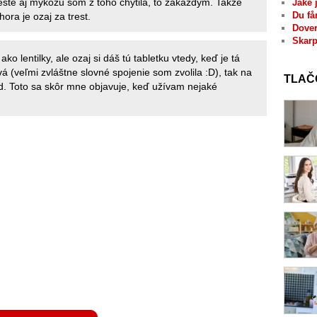
 este aj mykozu som z toho chytila, to zakazdym. Takze
Jaké 
Du få
ora je ozaj za trest.
Dover
Skarp
ako lentilky, ale ozaj si dáš tú tabletku vtedy, keď je tá
vá (veľmi zvláštne slovné spojenie som zvolila :D), tak na
TLAČ
od. Toto sa skôr mne objavuje, keď užívam nejaké