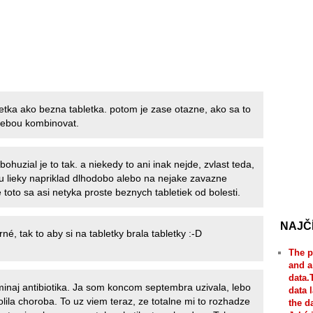
etka ako bezna tabletka. potom je zase otazne, ako sa to
ebou kombinovat.
ohuzial je to tak. a niekedy to ani inak nejde, zvlast teda,
u lieky napriklad dlhodobo alebo na nejake zavazne
 toto sa asi netyka proste beznych tabletiek od bolesti.
NAJČ
rné, tak to aby si na tabletky brala tabletky :-D
The p
and a
data.
inaj antibiotika. Ja som koncom septembra uzivala, lebo
data 
lila choroba. To uz viem teraz, ze totalne mi to rozhadze
the d