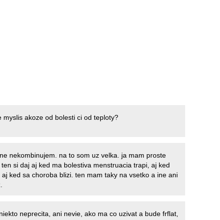
e myslis akoze od bolesti ci od teploty?
ne nekombinujem. na to som uz velka. ja mam proste
 ten si daj aj ked ma bolestiva menstruacia trapi, aj ked
 aj ked sa choroba blizi. ten mam taky na vsetko a ine ani
.
niekto neprecita, ani nevie, ako ma co uzivat a bude frflat,