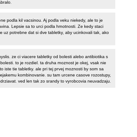
bralo.
e podla kil vacsinou. Aj podla veku niekedy, ale to je
vina. Lepsie sa to urci podla hmotnosti. Ze kedy staci
e uz potrebne dat si dve tabletky, aby ucinkovali tak, ako
yslis. ze ci viacere tabletky od bolesti alebo antibiotika s
bolesti. to je rozdiel. ta druha moznost je okej, vsak nie
o iste tie tabletky. ale pri tej prvej moznosti by som sa
nejakemu kombinovanie. su tam urcene casove rozostupy,
odrziavat. ved len tak zo srandy to vyrobcovia neuvadzaju.