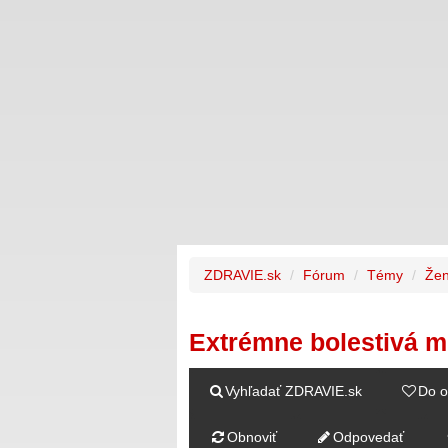
ZDRAVIE.sk
Fórum
Témy
Žen
Extrémne bolestivá m
Vyhľadať ZDRAVIE.sk
Do o
Obnoviť
Odpovedať