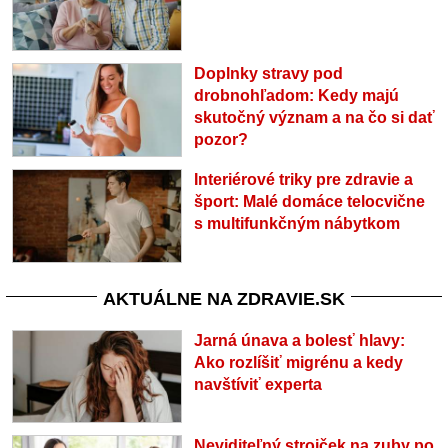
Doplnky stravy pod
drobnohľadom: Kedy majú
skutočný význam a na čo si dať
pozor?
Interiérové triky pre zdravie a
šport: Malé domáce telocvične
s multifunkčným nábytkom
AKTUÁLNE NA ZDRAVIE.SK
Jarná únava a bolesť hlavy:
Ako rozlíšiť migrénu a kedy
navštíviť experta
Neviditeľný strojček na zuby po