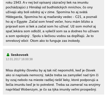
roku 1943. A v nej bol opísaný zázračný liek na imunitu
pochádzajúci z Himálaji od budhistických mníchov, čo ony
užívajú aby boli odolný aj v zime. Spomína ho aj svätá
Hildegarda, Spomína ho aj maďarsky vedec - C21, a poznali
ho aj v Egypte .Začal som hneď večer, horu mám blízko a
pripravil som si liek a začal som ho užívať. Už som mohol aj
spať,lekára som odložil, a vyliečil som sa a dodnes ho užívam
a som spokojný . Spolu s liečivou vodou sa dopĺňajú. Je to
smrekový elixír. Otom ako to funguje zas inokedy.
lieskovcek
12.01.2017 16:00:38
Misa doplnky človeku by aj tak nič nepomohli, keď je človek
ako si napísala nemocný, takže treba sa zamyslieť nad tým či
by ozaj nebolo na mieste radšej riešiť lieky, ktoré podporujú a
liečia imunitu keď je to potrebné. Treba sa zamerať na enzýmy
napríklad Wobenzym, je čo sa týka imunity veľmi prospešný.