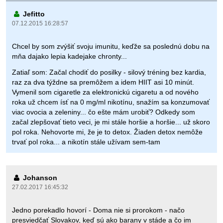
Jefitto
07.12.2015 16:28:57
Chcel by som zvýšiť svoju imunitu, keďže sa poslednú dobu na
mňa dajako lepia kadejake chronty...
Zatiaľ som: Začal chodiť do posilky - silový tréning bez kardia,
raz za dva týždne sa premôžem a idem HIIT asi 10 minút.
Vymenil som cigaretle za elektronickú cigaretu a od nového
roka už chcem ísť na 0 mg/ml nikotínu, snažím sa konzumovať
viac ovocia a zeleniny... čo ešte mám urobiť? Odkedy som
začal zlepšovať tieto veci, je mi stále horšie a horšie... už skoro
pol roka. Nehovorte mi, že je to detox. Žiaden detox nemôže
trvať pol roka... a nikotín stále užívam sem-tam
Johanson
27.02.2017 16:45:32
Jedno porekadlo hovorí - Doma nie si prorokom - načo
presviedčať Slovakov, keď sú ako barany v stáde a čo im