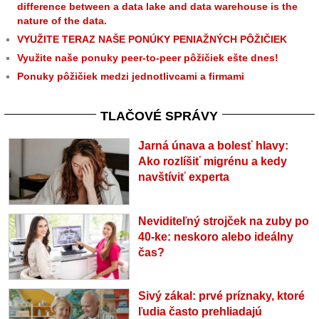
difference between a data lake and data warehouse is the
nature of the data.
VYUŽITE TERAZ NAŠE PONÚKY PENIAŽNÝCH PÔŽIČIEK
Využite naše ponuky peer-to-peer pôžičiek ešte dnes!
Ponuky pôžičiek medzi jednotlivcami a firmami
TLAČOVÉ SPRÁVY
Jarná únava a bolesť hlavy:
Ako rozlíšiť migrénu a kedy
navštíviť experta
Neviditeľný strojček na zuby po
40-ke: neskoro alebo ideálny
čas?
Sivý zákal: prvé príznaky, ktoré
ľudia často prehliadajú