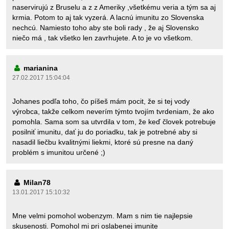
naservirujú z Bruselu a z z Ameriky ,všetkému veria a tým sa aj
krmia. Potom to aj tak vyzerá. A lacnú imunitu zo Slovenska
nechcú. Namiesto toho aby ste boli rady , že aj Slovensko
niečo má , tak všetko len zavrhujete. A to je vo všetkom.
marianina
27.02.2017 15:04:04
Johanes podľa toho, čo píšeš mám pocit, že si tej vody
výrobca, takže celkom neverím týmto tvojím tvrdeniam, že ako
pomohla. Sama som sa utvrdila v tom, že keď človek potrebuje
posilniť imunitu, dať ju do poriadku, tak je potrebné aby si
nasadil liečbu kvalitnými liekmi, ktoré sú presne na daný
problém s imunitou určené ;)
Milan78
13.01.2017 15:10:32
Mne velmi pomohol wobenzym. Mam s nim tie najlepsie
skusenosti. Pomohol mi pri oslabenej imunite