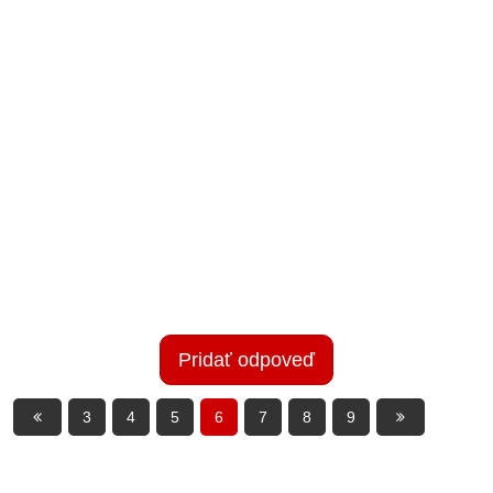
Pridať odpoveď
3
4
5
6
7
8
9