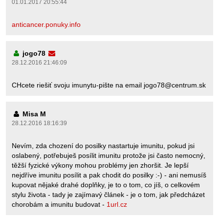
01.01.2017 20:55:44
anticancer.ponuky.info
jogo78
28.12.2016 21:46:09
CHcete riešiť svoju imunytu-pište na email jogo78@centrum.sk
Misa M
28.12.2016 18:16:39
Nevím, zda chození do posilky nastartuje imunitu, pokud jsi
oslabený, potřebuješ posílit imunitu protože jsi často nemocný,
těžší fyzické výkony mohou problémy jen zhoršit. Je lepší
nejdříve imunitu posílit a pak chodit do posilky :-) - ani nemusíš
kupovat nějaké drahé doplňky, je to o tom, co jíš, o celkovém
stylu života - tady je zajímavý článek - je o tom, jak předcházet
chorobám a imunitu budovat -
1url.cz