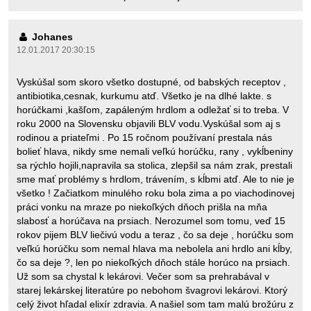
Johanes
12.01.2017 20:30:15
Vyskúšal som skoro všetko dostupné, od babských receptov ,
antibiotika,cesnak, kurkumu atď. Všetko je na dlhé lakte. s
horúčkami ,kašľom, zapáleným hrdlom a odležať si to treba. V
roku 2000 na Slovensku objavili BLV vodu.Vyskúšal som aj s
rodinou a priateľmi . Po 15 ročnom používaní prestala nás
bolieť hlava, nikdy sme nemali veľkú horúčku, rany , vykĺbeniny
sa rýchlo hojili,napravila sa stolica, zlepšil sa nám zrak, prestali
sme mať problémy s hrdlom, trávením, s kĺbmi atď. Ale to nie je
všetko ! Začiatkom minulého roku bola zima a po viachodinovej
práci vonku na mraze po niekoľkých dňoch prišla na mňa
slabosť a horúčava na prsiach. Nerozumel som tomu, veď 15
rokov pijem BLV liečivú vodu a teraz , čo sa deje , horúčku som
veľkú horúčku som nemal hlava ma nebolela ani hrdlo ani kĺby,
čo sa deje ?, len po niekoľkých dňoch stále horúco na prsiach.
Už som sa chystal k lekárovi. Večer som sa prehrabával v
starej lekárskej literatúre po nebohom švagrovi lekárovi. Ktorý
celý život hľadal elixír zdravia. A našiel som tam malú brožúru z