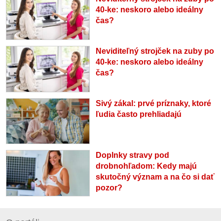
40-ke: neskoro alebo ideálny
čas?
Neviditeľný strojček na zuby po
40-ke: neskoro alebo ideálny
čas?
Sivý zákal: prvé príznaky, ktoré
ľudia často prehliadajú
Doplnky stravy pod
drobnohľadom: Kedy majú
skutočný význam a na čo si dať
pozor?