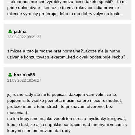
...almarinos mliecne vyrobky mozu nieco taketo spustit?...to mi
pride uplne divne...ked uz je to vela rokov co ludia praveze
mliecne vyrobky preferuju...lebo to ma dobry vplyv na kosti...
jadina
23.03.2022 09:21:23
simikee a toto je mozne brat normalne?..akoze nie je nutne
uzivanie konzultovat s lekarom..ked clovek podstupuje liecbu?..
bozinka55
21.03.2022 18:56:27
joj rozne rady ste mi tu popisali, dakujem vam velmi za to,
pojdem si to vsetko pozriet a musim sa pre nieco rozhodnut,
pretoze mam z toho strach, to priznavam otvorene, bez
mucenia :(
no len keby sme nejako vedeli ten stres a myslienky korigovat,
lebo je fakt, ze aj ja napriklad sa trapim nad mnohymi vecami s
ktorymi si pritom neviem dat rady