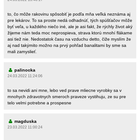
to, čo môže rakovinu spôsobiť je podľa mňa veľká neznáma aj
pre lekárov. To sa proste nedá odhadnúť, tých spúšťačov môže
byť veľa, u každého niečo iné, ale je asi fakt, že rýchly život aký
žijeme nám teda moc neprospieva, strava ktorú mnohí flákame
asi tiež nie. Nedostatok času na vzduchu detto, čiže myslím že
aj nad takýmito možno na prvý pohľad banalitami by sme sa
mali zamyslieť.
palinocka
24.03.2022 11:24:06
to sa nevidi ani mne, lebo ved prave mliecne vyrobky sa v
mnohych zdravotnych smeroch praveze vystihuju, ze su pre
telo velmi potrebne a prospesne
magduska
23.03.2022 11:00:24