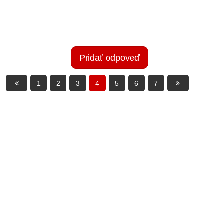
Pridať odpoveď
1
2
3
4
5
6
7