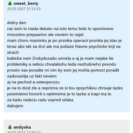
sweet_berry
28.05.2007 15:14:43
dobry den
raz som tu nasla debatu na tuto temu bolo tu spominane
mnozstvo prepaartov ale neviem to najst
mam choru maminku je po prsnika operacii prsnika jej stav je
teraz ako tak sa drzi ale ma potiaze hlavne psychicke boji sa
strach
babicka nam 2rokydozadu umrela a aj ja mam nejake tie
problemiky a sebou chvalabohu teda nezhubneho povodu
prosim vas poradte mi cim by som jej mohla pomoct poradit
zadovazitja uz fakt neviem
aj na pechod a osteoporozu
je na to dost zle a neprizna ze si tou spsychikou zhrsuje tazko
pesimistovi hovorit o optimizme je to tazke a trapi ma to
za kadu reakciu radu vopred vdaka
dakujem
andyska
24.03.2022 13:40:17