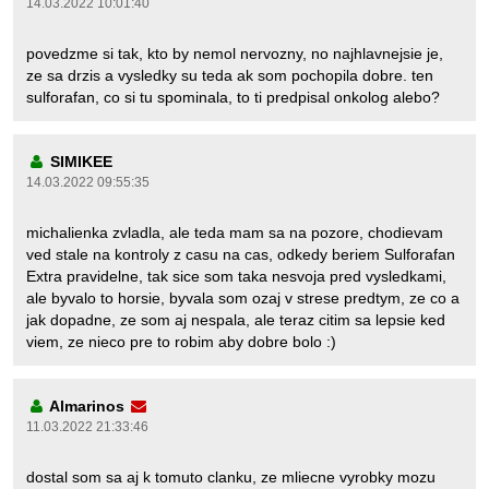
14.03.2022 10:01:40
povedzme si tak, kto by nemol nervozny, no najhlavnejsie je,
ze sa drzis a vysledky su teda ak som pochopila dobre. ten
sulforafan, co si tu spominala, to ti predpisal onkolog alebo?
SIMIKEE
14.03.2022 09:55:35
michalienka zvladla, ale teda mam sa na pozore, chodievam
ved stale na kontroly z casu na cas, odkedy beriem Sulforafan
Extra pravidelne, tak sice som taka nesvoja pred vysledkami,
ale byvalo to horsie, byvala som ozaj v strese predtym, ze co a
jak dopadne, ze som aj nespala, ale teraz citim sa lepsie ked
viem, ze nieco pre to robim aby dobre bolo :)
Almarinos
11.03.2022 21:33:46
dostal som sa aj k tomuto clanku, ze mliecne vyrobky mozu