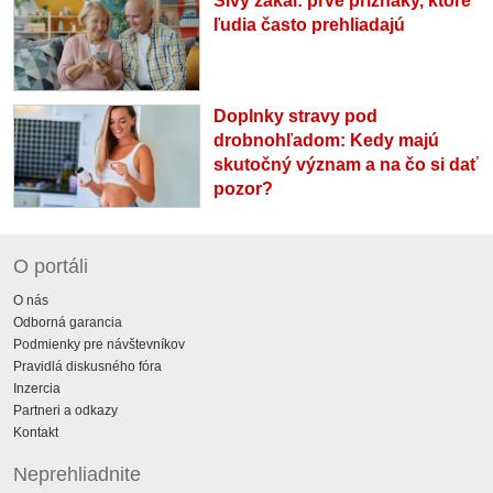
Sivý zákal: prvé príznaky, ktoré
ľudia často prehliadajú
Doplnky stravy pod
drobnohľadom: Kedy majú
skutočný význam a na čo si dať
pozor?
O portáli
O nás
Odborná garancia
Podmienky pre návštevníkov
Pravidlá diskusného fóra
Inzercia
Partneri a odkazy
Kontakt
Neprehliadnite