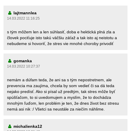
lajtmannlea
14.03.2022 11:16:25
s tým môžem len a len súhlasiť, doba e hektická plná zla a
človek pociťuje isto takú väčšiu záťaž a tak isto aj neistotu a
nebudeme si hovoriť, že stres vie mnohé choroby privodiť
gomanka
14.03.2022 10:27:37
nemám a dúfam teda, že ani sa s tým nepostretnem, ale
prevencia ma zaujíma, chcela by som vedieť či sa dá teda
nejako predísť. Ako si písal už predtým, tak stres môže byť
spúšťačom, to si uvedomujem a myslím, že to dochádza
mnohým ľuďom, len problém je ten, že dnes život bez stresu
nemá asi nik :/ Všetci sa neustále za niečím náhlime.
michalienka12