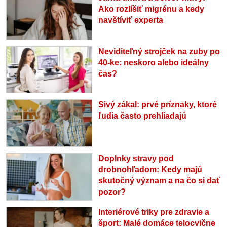
Ako rozlíšiť migrénu a kedy
navštíviť experta
Neviditeľný strojček na zuby po
40-ke: neskoro alebo ideálny
čas?
Sivý zákal: prvé príznaky, ktoré
ľudia často prehliadajú
Doplnky stravy pod
drobnohľadom: Kedy majú
skutočný význam a na čo si dať
pozor?
Interiérové triky pre zdravie a
šport: Malé domáce telocvične