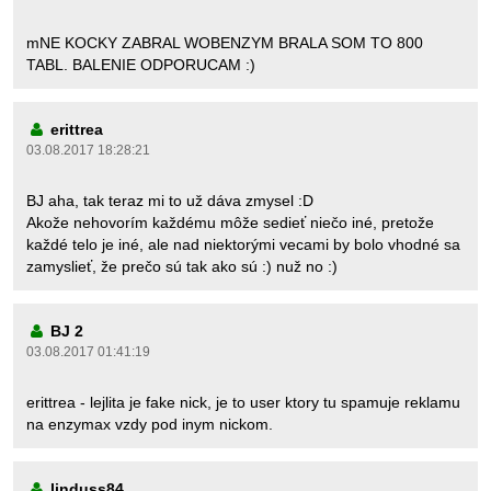
mNE KOCKY ZABRAL WOBENZYM BRALA SOM TO 800
TABL. BALENIE ODPORUCAM :)
erittrea
03.08.2017 18:28:21
BJ aha, tak teraz mi to už dáva zmysel :D
Akože nehovorím každému môže sedieť niečo iné, pretože
každé telo je iné, ale nad niektorými vecami by bolo vhodné sa
zamyslieť, že prečo sú tak ako sú :) nuž no :)
BJ 2
03.08.2017 01:41:19
erittrea - lejlita je fake nick, je to user ktory tu spamuje reklamu
na enzymax vzdy pod inym nickom.
linduss84