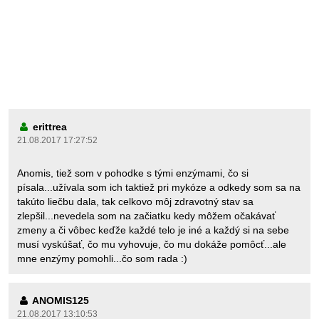
erittrea
21.08.2017 17:27:52
Anomis, tiež som v pohodke s tými enzýmami, čo si
písala...užívala som ich taktiež pri mykóze a odkedy som sa na
takúto liečbu dala, tak celkovo môj zdravotný stav sa
zlepšil...nevedela som na začiatku kedy môžem očakávať
zmeny a či vôbec keďže každé telo je iné a každý si na sebe
musí vyskúšať, čo mu vyhovuje, čo mu dokáže pomôcť...ale
mne enzýmy pomohli...čo som rada :)
ANOMIS125
21.08.2017 13:10:53