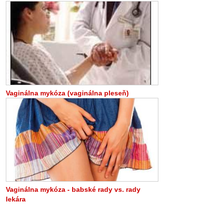
Vaginálna mykóza (vaginálna pleseň)
Vaginálna mykóza - babské rady vs. rady
lekára