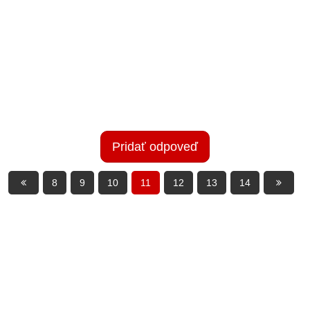
Pridať odpoveď
8
9
10
11
12
13
14