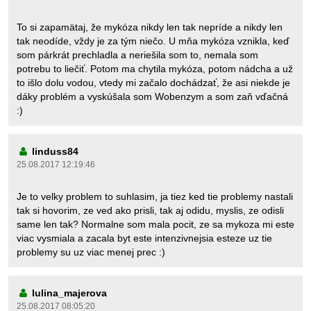
To si zapamätaj, že mykóza nikdy len tak nepríde a nikdy len
tak neodíde, vždy je za tým niečo. U mňa mykóza vznikla, keď
som párkrát prechladla a neriešila som to, nemala som
potrebu to liečiť. Potom ma chytila mykóza, potom nádcha a už
to išlo dolu vodou, vtedy mi začalo dochádzať, že asi niekde je
dáky problém a vyskúšala som Wobenzym a som zaň vďačná
:)
linduss84
25.08.2017 12:19:46
Je to velky problem to suhlasim, ja tiez ked tie problemy nastali
tak si hovorim, ze ved ako prisli, tak aj odidu, myslis, ze odisli
same len tak? Normalne som mala pocit, ze sa mykoza mi este
viac vysmiala a zacala byt este intenzivnejsia esteze uz tie
problemy su uz viac menej prec :)
lulina_majerova
25.08.2017 08:05:20