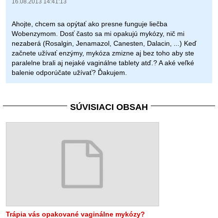
16.08.2013 14:41:13
Ahojte, chcem sa opýtať ako presne funguje liečba
Wobenzymom. Dosť často sa mi opakujú mykózy, nič mi
nezaberá (Rosalgin, Jenamazol, Canesten, Dalacin, ...) Keď
začnete užívať enzýmy, mykóza zmizne aj bez toho aby ste
paralelne brali aj nejaké vaginálne tablety atď.? A aké veľké
balenie odporúčate užívať? Ďakujem.
SÚVISIACI OBSAH
Trápia vás opakované vaginálne mykózy?