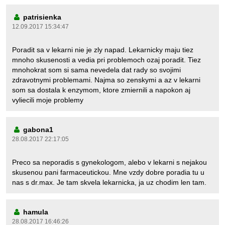
patrisienka
12.09.2017 15:34:47
Poradit sa v lekarni nie je zly napad. Lekarnicky maju tiez
mnoho skusenosti a vedia pri problemoch ozaj poradit. Tiez
mnohokrat som si sama nevedela dat rady so svojimi
zdravotnymi problemami. Najma so zenskymi a az v lekarni
som sa dostala k enzymom, ktore zmiernili a napokon aj
vyliecili moje problemy
gabona1
28.08.2017 22:17:05
Preco sa neporadis s gynekologom, alebo v lekarni s nejakou
skusenou pani farmaceutickou. Mne vzdy dobre poradia tu u
nas s dr.max. Je tam skvela lekarnicka, ja uz chodim len tam.
hamula
28.08.2017 16:46:26