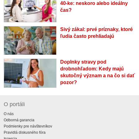
40-ke: neskoro alebo ideálny
čas?
Sivý zákal: prvé príznaky, ktoré
ľudia často prehliadajú
Doplnky stravy pod
drobnohľadom: Kedy majú
skutočný význam a na čo si dať
pozor?
O portáli
O nás
Odborná garancia
Podmienky pre návštevníkov
Pravidlá diskusného fóra
Inzercia