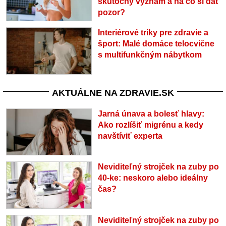
skutočný význam a na čo si dať
pozor?
Interiérové triky pre zdravie a
šport: Malé domáce telocvične
s multifunkčným nábytkom
AKTUÁLNE NA ZDRAVIE.SK
Jarná únava a bolesť hlavy:
Ako rozlíšiť migrénu a kedy
navštíviť experta
Neviditeľný strojček na zuby po
40-ke: neskoro alebo ideálny
čas?
Neviditeľný strojček na zuby po