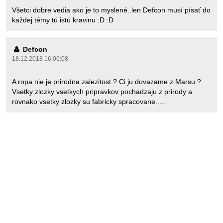
Všetci dobre vedia ako je to myslené..len Defcon musí písať do
každej témy tú istú kravinu :D :D
Defcon
18.12.2018 16:06:08
A ropa nie je prirodna zalezitost ? Ci ju dovazame z Marsu ?
Vsetky zlozky vsetkych pripravkov pochadzaju z prirody a
rovnako vsetky zlozky su fabricky spracovane.....