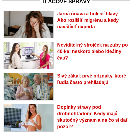
TLAČOVÉ SPRÁVY
Jarná únava a bolesť hlavy:
Ako rozlíšiť migrénu a kedy
navštíviť experta
Neviditeľný strojček na zuby po
40-ke: neskoro alebo ideálny
čas?
Sivý zákal: prvé príznaky, ktoré
ľudia často prehliadajú
Doplnky stravy pod
drobnohľadom: Kedy majú
skutočný význam a na čo si dať
pozor?