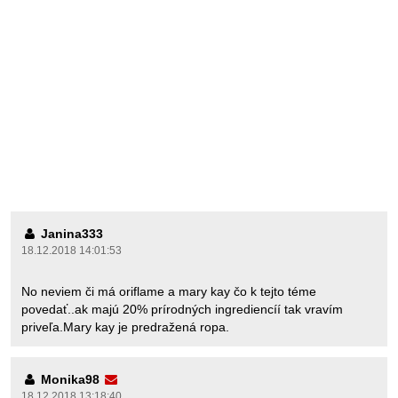
Janina333
18.12.2018 14:01:53
No neviem či má oriflame a mary kay čo k tejto téme
povedať..ak majú 20% prírodných ingrediencíí tak vravím
priveľa.Mary kay je predražená ropa.
Monika98
18.12.2018 13:18:40