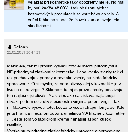
veľakrát pri kozmetike taký obozretný nie je. No mal
by byť, keďže až 60% látok obsiahnutých v
kozmetických produktoch sa vstrebáva do tela. A
veľmi ľahko sa stane, že človek zamorí svoje telo
škodlivinami.
Defcon
21.01.2019 20:47:29
Makavele, tak mi prosim vysvetli rozdiel medzi prirodnymi a
NE-prirodnymi zlozkami v kozmetike. Lebo vsetky zlozky tak ci
tak pochadzaju z prirody a rovnako vsetky su tvrdo fabricky
spracovane. Ci si myslis, ze napr olivovy olej v kozmetike je v
kvalite extra virgin ? Sklamem ta, aj suprove znacky pouzivaju
ten najlacnejsi olivak . A asi vies ako sa ziskava najlacnejsi
olivak, po tom co z oliv stecie extra virgin a potom virgin. Tak
mi Makavele vysvetli toto, kedze to vsetci chapu ,len ja ee. Kde
je ta hranica medzi prirodou a umelinou ? A hlavne v kozmetike
..... este som vo fabrickom kreme nenasiel aspon kusok
rastlinky....
Vsetko su to prirodne zlozky fabricky upravene a spracovane.