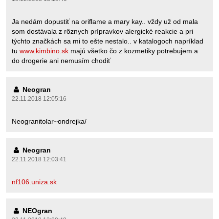
Ja nedám dopustiť na oriflame a mary kay.. vždy už od mala
som dostávala z rôznych prípravkov alergické reakcie a pri
týchto značkách sa mi to ešte nestalo.. v katalogoch napríklad
tu
www.kimbino.sk
majú všetko čo z kozmetiky potrebujem a
do drogerie ani nemusím chodiť
Neogran
22.11.2018 12:05:16
Neogranitolar~ondrejka/
Neogran
22.11.2018 12:03:41
nf106.uniza.sk
NEOgran