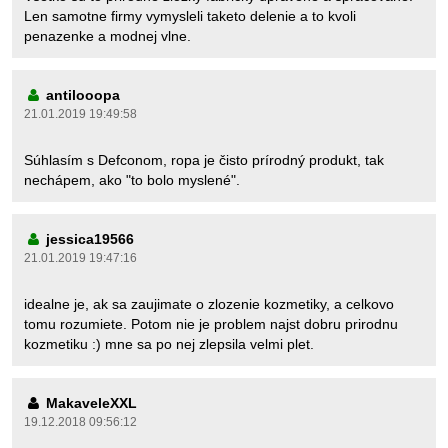
Len samotne firmy vymysleli taketo delenie a to kvoli
penazenke a modnej vlne.
antilooopa
21.01.2019 19:49:58
Súhlasím s Defconom, ropa je čisto prírodný produkt, tak
nechápem, ako "to bolo myslené".
jessica19566
21.01.2019 19:47:16
idealne je, ak sa zaujimate o zlozenie kozmetiky, a celkovo
tomu rozumiete. Potom nie je problem najst dobru prirodnu
kozmetiku :) mne sa po nej zlepsila velmi plet.
MakaveleXXL
19.12.2018 09:56:12