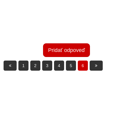
Pridať odpoveď
1
2
3
4
5
6