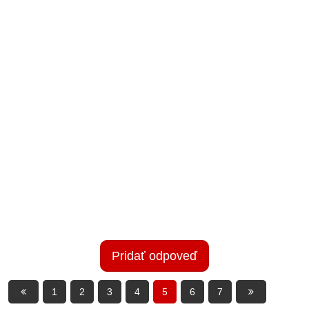
Pridať odpoveď
1
2
3
4
5
6
7