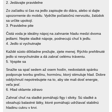
2. Jedávajte pravidelne
Zo začiatku si čas na jedlo zapisujte do diára, alebo si dajte
upozornenie do mobilu. Vydržte počiatočnú nervozitu, žalúdok
sa určite upokojí.
3. Pravidelne pite
Čistá voda je ideálny nápoj na zahnanie hladu medzi dvoma
jedlami. Nepite sladké nápoje, podnecujú chuť k jedlu.
4. Jedlo si vychutnajte
Každé sústo dôkladne prežujte, zjete menej. Rýchlo prehltnuté
jedlo si nevychutnáte a dá zabrať celému tráveniu.
5. Vyspite sa
Snažte sa spať sedem až osem hodín, nedostatok spánku
podporuje tvorbu grelínu, hormónu, ktorý stimuluje hlad. Dobre
oddýchnutí nepotrebujete na to, aby ste mali dosť energie,
veľa jesť.
6. Hlad oklamte zdravo
Zahnať chuť na sladké pomáhajú figy i slivky. Sú sladké a
obsahujú balastné látky, ktoré pomáhajú udržiavať stabilnú
hladinu cukru v krvi.