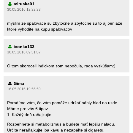
miruska01
30.05.2016 12:32:33
myslim ze spalovace su zbytocne a zbytocne su to aj peniaze
ktore vyhodite na kupu spalovacov
ivonka133
30.05.2016 09:31:07
O tom skoroceli indickom som nepočula, rada vyskúšam:)
Gima
16.05.2016 19:56:59
Poradíme vám, čo vám pomôže udržať náhly hlad na uzde.
Máme pre vás 6 tipov:
1. Každý deň raňajkujte
Rozbehnete si metabolizmus a budete mať lepšiu náladu.
Určite neraňajkujte iba kávu a nezapáľte si cigaretu.