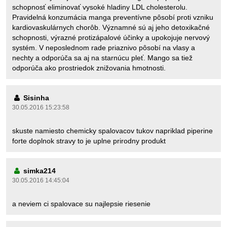
schopnosť eliminovať vysoké hladiny LDL cholesterolu.
Pravidelná konzumácia manga preventívne pôsobí proti vzniku
kardiovaskulárnych chorôb. Významné sú aj jeho detoxikačné
schopnosti, výrazné protizápalové účinky a upokojuje nervový
systém. V neposlednom rade priaznivo pôsobí na vlasy a
nechty a odporúča sa aj na starnúcu pleť. Mango sa tiež
odporúča ako prostriedok znižovania hmotnosti.
Sisinha
30.05.2016 15:23:58
skuste namiesto chemicky spalovacov tukov napriklad piperine
forte doplnok stravy to je uplne prirodny produkt
simka214
30.05.2016 14:45:04
a neviem ci spalovace su najlepsie riesenie