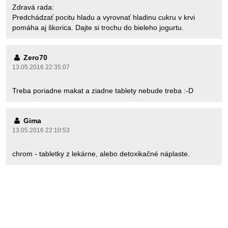
Zdravá rada:
Predchádzať pocitu hladu a vyrovnať hladinu cukru v krvi
pomáha aj škorica. Dajte si trochu do bieleho jogurtu.
Zero70
13.05.2016 22:35:07
Treba poriadne makat a ziadne tablety nebude treba :-D
Gima
13.05.2016 22:10:53
chrom - tabletky z lekárne, alebo detoxikačné náplaste.