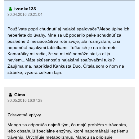
ivonka133
30.04.2016 20:21:04
Používate popri chudnutí aj nejaké spaľovače?Alebo úplne ich
neberiete do úvahy. Mne sa už podarilo peke schudnúť za
posledné 2 mesiace.Strva robí svoje, ale rozmýšľam, či si
nepomôcť najakými tabletkami. Toľko ich je na internete...
Kamarátky mi radia, že sa mi nič nemôže stať,a el ja
neviem...Máte skúsenosť s najakámi spaľovačmi tuku?
Zaujíma ma, napríklad Kankusta Duo. Čítala som o ňom na
stránke, vyzerá celkom fajn.
Gima
30.05.2016 16:07:28
Zdravotné vplyvy
Mango sa odporúča najmä tým, čo majú problém s trávením,
lebo obsahujú špeciálne enzýmy, ktoré napomáhajú lepšiemu
tráveniu. Urýchľuje metabolizmus. Mangu sa pripisuje