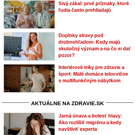
Sivý zákal: prvé príznaky, ktoré
ľudia často prehliadajú
Doplnky stravy pod
drobnohľadom: Kedy majú
skutočný význam a na čo si dať
pozor?
Interiérové triky pre zdravie a
šport: Malé domáce telocvične
s multifunkčným nábytkom
AKTUÁLNE NA ZDRAVIE.SK
Jarná únava a bolesť hlavy:
Ako rozlíšiť migrénu a kedy
navštíviť experta