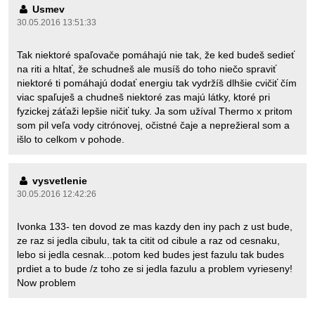
Usmev
30.05.2016 13:51:33
Tak niektoré spaľovače pomáhajú nie tak, že ked budeš sedieť
na riti a hltať, že schudneš ale musíš do toho niečo spraviť
niektoré ti pomáhajú dodať energiu tak vydržíš dlhšie cvičiť čím
viac spaľuješ a chudneš niektoré zas majú látky, ktoré pri
fyzickej záťaži lepšie ničiť tuky. Ja som užíval Thermo x pritom
som pil veľa vody citrónovej, očistné čaje a neprežieral som a
išlo to celkom v pohode.
vysvetlenie
30.05.2016 12:42:26
Ivonka 133- ten dovod ze mas kazdy den iny pach z ust bude,
ze raz si jedla cibulu, tak ta citit od cibule a raz od cesnaku,
lebo si jedla cesnak...potom ked budes jest fazulu tak budes
prdiet a to bude /z toho ze si jedla fazulu a problem vyrieseny!
Now problem