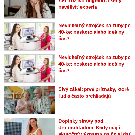
Ako rozlíšiť migrénu a kedy
navštíviť experta
Neviditeľný strojček na zuby po
40-ke: neskoro alebo ideálny
čas?
Neviditeľný strojček na zuby po
40-ke: neskoro alebo ideálny
čas?
Sivý zákal: prvé príznaky, ktoré
ľudia často prehliadajú
Doplnky stravy pod
drobnohľadom: Kedy majú
skutočný význam a na čo si dať