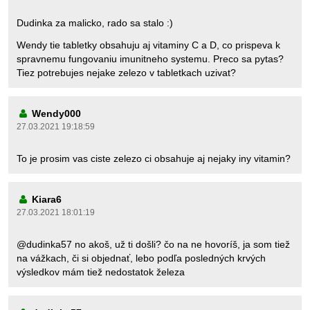
Dudinka za malicko, rado sa stalo :)
Wendy tie tabletky obsahuju aj vitaminy C a D, co prispeva k
spravnemu fungovaniu imunitneho systemu. Preco sa pytas?
Tiez potrebujes nejake zelezo v tabletkach uzivat?
Wendy000
27.03.2021 19:18:59
To je prosim vas ciste zelezo ci obsahuje aj nejaky iny vitamin?
Kiara6
27.03.2021 18:01:19
@dudinka57 no akoš, už ti došli? čo na ne hovoríš, ja som tiež
na vážkach, či si objednať, lebo podľa posledných krvých
výsledkov mám tiež nedostatok železa