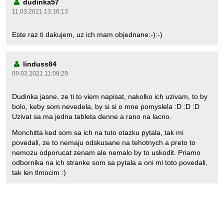
dudinka57
11.03.2021 13:16:13
Este raz ti dakujem, uz ich mam objednane:-):-)
linduss84
09.03.2021 11:09:29
Dudinka jasne, ze ti to viem napisat, nakolko ich uzivam, to by
bolo, keby som nevedela, by si si o mne pomyslela :D :D :D
Uzivat sa ma jedna tableta denne a rano na lacno.
Monchitta ked som sa ich na tuto otazku pytala, tak mi
povedali, ze to nemaju odskusane na tehotnych a preto to
nemozu odporucat zenam ale nemalo by to uskodit. Priamo
odbornika na ich stranke som sa pytala a oni mi toto povedali,
tak len tlmocim :)