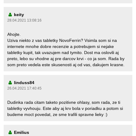
keity
28.04.2021 13:08:16
Ahojte.
Uziva niekto z vas tabletky NovoFerrin? Vsimla som si na
internete mnohe dobre recenzie a potrebujem si nejake
tabletky kupit, tak uvazujem nad tymito. Dost ma oslovili aj
preto, lebo su vhodne aj pre darcov krvi - co ja som. Rada by
som preto vedela este skusenosti aj od vas, dakujem krasne.
linduss84
26.04.2021 17:40:45
Dudinka rada citam taketo pozitivne ohlasy, som rada, ze ti
tabletky vyvhouju. Este aby aj krv bola v poriadku a potom si
budeme moct povedat, ze sme trafili spravne lieky :)
Emilius