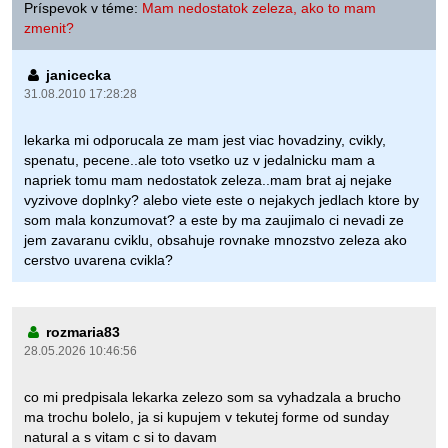
Príspevok v téme:
Mam nedostatok zeleza, ako to mam
zmenit?
janicecka
31.08.2010 17:28:28
lekarka mi odporucala ze mam jest viac hovadziny, cvikly,
spenatu, pecene..ale toto vsetko uz v jedalnicku mam a
napriek tomu mam nedostatok zeleza..mam brat aj nejake
vyzivove doplnky? alebo viete este o nejakych jedlach ktore by
som mala konzumovat? a este by ma zaujimalo ci nevadi ze
jem zavaranu cviklu, obsahuje rovnake mnozstvo zeleza ako
cerstvo uvarena cvikla?
rozmaria83
28.05.2026 10:46:56
co mi predpisala lekarka zelezo som sa vyhadzala a brucho
ma trochu bolelo, ja si kupujem v tekutej forme od sunday
natural a s vitam c si to davam