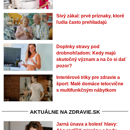
Sivý zákal: prvé príznaky, ktoré
ľudia často prehliadajú
Doplnky stravy pod
drobnohľadom: Kedy majú
skutočný význam a na čo si dať
pozor?
Interiérové triky pre zdravie a
šport: Malé domáce telocvične
s multifunkčným nábytkom
AKTUÁLNE NA ZDRAVIE.SK
Jarná únava a bolesť hlavy: