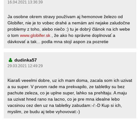
16.04.2021 13:36:39
Ja osobne okrem stravy používam aj hemonove železo od
Globifer, nie je to vobec drahé a nemám ani nejake zaludočne
problemy z toho, alebo niečo :) tu je dobrý článok na ich webe
o tom
www.globifer.sk
, že ako ho správne doplnovať a
dávkovať a tak... podla mna stojí aspon za pozretie
dudinka57
29.03.2021 12:49:29
Kiara6 veeelmi dobre, uz ich mam doma, zacala som ich uzivat
a su super. V prvom rade ma prekvapilo, ze tabletky su bez
pachute zeleza, co je uplne super, lahko sa prehltaju. A maju
sa uzivat hned rano na lacno, co je pre mna idealne lebo
vacsinou cez den uz na tabletky zabudam:-/:-D Kup si ich,
myslim, ze budu aj tebe vyhovovat:-)