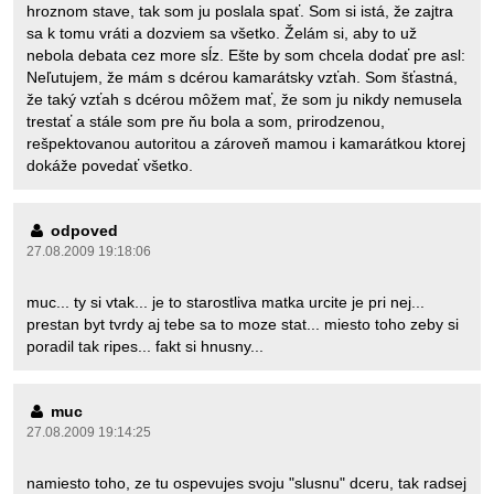
hroznom stave, tak som ju poslala spať. Som si istá, že zajtra
sa k tomu vráti a dozviem sa všetko. Želám si, aby to už
nebola debata cez more sĺz. Ešte by som chcela dodať pre asl:
Neľutujem, že mám s dcérou kamarátsky vzťah. Som šťastná,
že taký vzťah s dcérou môžem mať, že som ju nikdy nemusela
trestať a stále som pre ňu bola a som, prirodzenou,
rešpektovanou autoritou a zároveň mamou i kamarátkou ktorej
dokáže povedať všetko.
odpoved
27.08.2009 19:18:06
muc... ty si vtak... je to starostliva matka urcite je pri nej...
prestan byt tvrdy aj tebe sa to moze stat... miesto toho zeby si
poradil tak ripes... fakt si hnusny...
muc
27.08.2009 19:14:25
namiesto toho, ze tu ospevujes svoju "slusnu" dceru, tak radsej