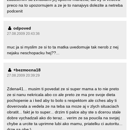
preco na to upozornujem a ze je to nanajvys dolezite a netreba
podcenit
odpoved
27.08.2009 20:43:36
muc ja si myslim ze si to ta matka uvedomuje tak nerob z nej
nejaku neschopacku hej??...
+bezmocna18
27.08.2009 20:39:29
Zdena41... musim ti povedat ze si super mama a to nie preto
ze si nanu nekricala abo co ale preto ze ma pre svoje dieta
pochopenie a i ked aby to bolo s respektom ale cches aby ti
doverovala a vedela ze na teba sa moze aj v zlych situaciach
obratit... fakt je to super... drzim ti palce aby ste s dcerou stale
dobre vychadzali ako do teraz... verim ze sa poucila na svojej
chybe a urcite ta uprimne lubi ako mamu, priatelku ci autoritu...
drze sa obe:)