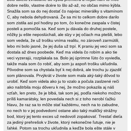
dobre nešlo, vlastne dcére to šlo až-až, no občas mimo kýbla.
Snažila som sa do nej dostať čo najviac minerálky s vitamínom
C, aby nebola dehydrovaná. Že sa mi to celkom dobre darilo
som zistila asi pol hodiny po tom, čo konečne zaspala v čistej
posteli a pomočila sa. Keď som ju dávala do druhej postele,
nôžky ju ešte neposlúchali, ale slzy v jej očiach ma ptešili, lebo
som vedela, že už trošku vníma realitu, no zároveň zarmútili,
lebo mi bolo jasné, že jej duša už trpí. K praniu jej veci som sa
dostala až dnes poobede. Keď ma videla čo robím a ako tie
veci vyzerajú, rozplakala sa. Bolo jej úprimne ľúto čo vyviedla,
takže mala som čo robiť, aby som ju aspoň trošku ukľudnila.
Pôvodne som sa chystala byť k nej dobrá, ale trochu ju zjazdiť
som plánovala. Prvýkrát v živote som mala aký-taký dôvod to
urobiť. Keď som videla ako ju to vzalo a počula zaslzené reči
ako naštrbila moju dôveru k nej, že možno pokazila aj náš
vzťah, len preto, že je blbá, tak som jej, podľa niekoho možno
príliš kamarátsky, len povedala nech si z toho nerobí ťažkú
hlavu, že raz sa to môže stať každému, nech na to zabudne,
no nech to v jej podvedomí ostane ako taký maličký strážny
bod, ktorý jej tento exces už nedovolí zopakovať. Trestať dieťa
za jediný prehrešok v živote, ktorý nekonečne ľutuje, nie je
ľahké. Potom sa trochu ukľudnila a keďže bola ešte stále v