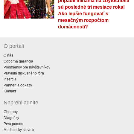
prípade míňania na zbytočnosti
sú posledné tri mesiace roka!
Ako lepšie fungovať s
mesačným rozpočtom
domácnosti?
O portáli
O nás
Odborná garancia
Podmienky pre návštevníkov
Pravidlá diskusného fóra
Inzercia
Partneri a odkazy
Kontakt
Neprehliadnite
Choroby
Diagnózy
Prvá pomoc
Medicínsky slovník