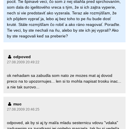
pocit. Tie špinavé veci, čo som z nej stiahla pred sprchovaním,
som dala do igelitového vreca s tým, že si ich zajtra vyperie,
nech si vie predstaviť ako vyzerala. Teraz ale rozmýšľam, že
ich pôjdem vyprať ja, lebo aj bez toho to pe ňu bude dosť
kruté. Stále rozmýšľam čo robiť a ako ráno reagovať. Poraďte.
Tie veci, by ste nechali na ňu, alebo by ste ich jej vyprali? Ako
by ste reagovali keď sa preberie?
odpoved
27.08.2009 20:49:22
ok nehadam sa zabudla som nato ze mozes mat aj dovod
preco na to upozornujes... len si to mohla napisat trosku inac...
a nie tak surovo...
muc
27.08.2009 20:46:25
odpoved, ak by si aj ty mal/a mladu sesternicu vdovu "vdaka"
zadusenim sa zvratkami jej opiteho manzela, tak by si vedel/a