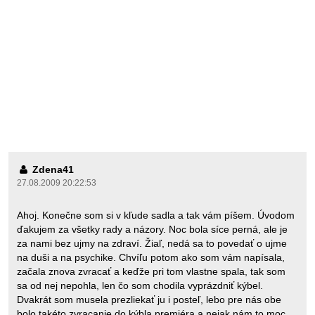
Zdena41
27.08.2009 20:22:53
Ahoj. Konečne som si v kľude sadla a tak vám píšem. Úvodom
ďakujem za všetky rady a názory. Noc bola síce perná, ale je
za nami bez ujmy na zdraví. Žiaľ, nedá sa to povedať o ujme
na duši a na psychike. Chvíľu potom ako som vám napísala,
začala znova zvracať a keďže pri tom vlastne spala, tak som
sa od nej nepohla, len čo som chodila vyprázdniť kýbel.
Dvakrát som musela prezliekať ju i posteľ, lebo pre nás obe
bolo takéto zvracanie do kýbla premiéra a nejak nám to moc