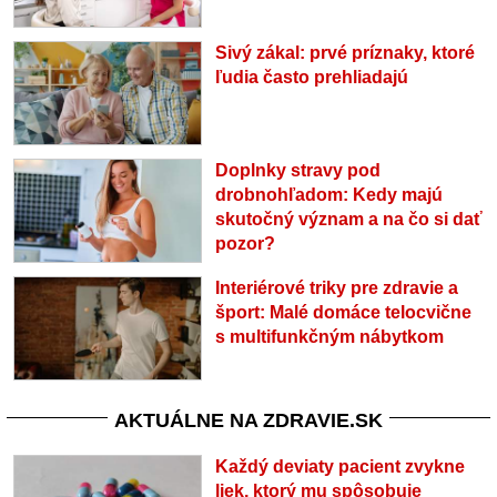
Sivý zákal: prvé príznaky, ktoré
ľudia často prehliadajú
Doplnky stravy pod
drobnohľadom: Kedy majú
skutočný význam a na čo si dať
pozor?
Interiérové triky pre zdravie a
šport: Malé domáce telocvične
s multifunkčným nábytkom
AKTUÁLNE NA ZDRAVIE.SK
Každý deviaty pacient zvykne
liek, ktorý mu spôsobuje