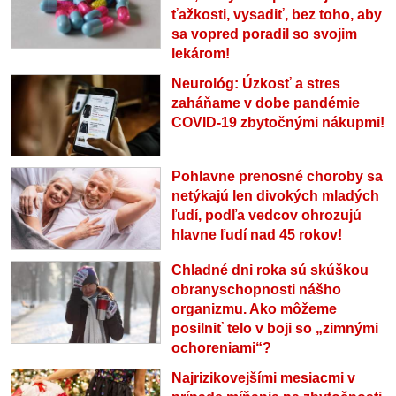
ťažkosti, vysadiť, bez toho, aby
sa vopred poradil so svojim
lekárom!
Neurológ: Úzkosť a stres
zaháňame v dobe pandémie
COVID-19 zbytočnými nákupmi!
Pohlavne prenosné choroby sa
netýkajú len divokých mladých
ľudí, podľa vedcov ohrozujú
hlavne ľudí nad 45 rokov!
Chladné dni roka sú skúškou
obranyschopnosti nášho
organizmu. Ako môžeme
posilniť telo v boji so „zimnými
ochoreniami“?
Najrizikovejšími mesiacmi v