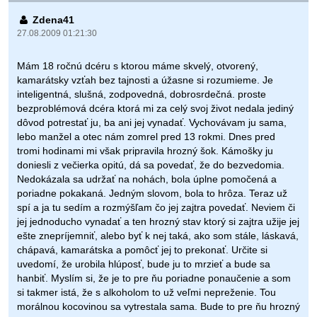
Zdena41
27.08.2009 01:21:30
Mám 18 ročnú dcéru s ktorou máme skvelý, otvorený,
kamarátsky vzťah bez tajnosti a úžasne si rozumieme. Je
inteligentná, slušná, zodpovedná, dobrosrdečná. proste
bezproblémová dcéra ktorá mi za celý svoj život nedala jediný
dôvod potrestať ju, ba ani jej vynadať. Vychovávam ju sama,
lebo manžel a otec nám zomrel pred 13 rokmi. Dnes pred
tromi hodinami mi však pripravila hrozný šok. Kámošky ju
doniesli z večierka opitú, dá sa povedať, že do bezvedomia.
Nedokázala sa udržať na nohách, bola úplne pomočená a
poriadne pokakaná. Jedným slovom, bola to hrôza. Teraz už
spí a ja tu sedím a rozmýšľam čo jej zajtra povedať. Neviem či
jej jednoducho vynadať a ten hrozný stav ktorý si zajtra užije jej
ešte znepríjemniť, alebo byť k nej taká, ako som stále, láskavá,
chápavá, kamarátska a pomôcť jej to prekonať. Určite si
uvedomí, že urobila hlúposť, bude ju to mrzieť a bude sa
hanbiť. Myslím si, že je to pre ňu poriadne ponaučenie a som
si takmer istá, že s alkoholom to už veľmi nepreženie. Tou
morálnou kocovinou sa vytrestala sama. Bude to pre ňu hrozný