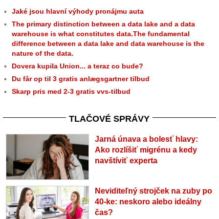
Jaké jsou hlavní výhody pronájmu auta
The primary distinction between a data lake and a data
warehouse is what constitutes data.The fundamental
difference between a data lake and data warehouse is the
nature of the data.
Dovera kupila Union... a teraz co bude?
Du får op til 3 gratis anlægsgartner tilbud
Skarp pris med 2-3 gratis vvs-tilbud
TLAČOVÉ SPRÁVY
Jarná únava a bolesť hlavy:
Ako rozlíšiť migrénu a kedy
navštíviť experta
Neviditeľný strojček na zuby po
40-ke: neskoro alebo ideálny
čas?