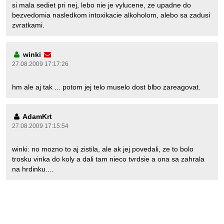
si mala sediet pri nej, lebo nie je vylucene, ze upadne do
bezvedomia nasledkom intoxikacie alkoholom, alebo sa zadusi
zvratkami.
winki
27.08.2009 17:17:26
hm ale aj tak ... potom jej telo muselo dost blbo zareagovat.
AdamKrt
27.08.2009 17:15:54
winki: no mozno to aj zistila, ale ak jej povedali, ze to bolo
trosku vinka do koly a dali tam nieco tvrdsie a ona sa zahrala
na hrdinku....