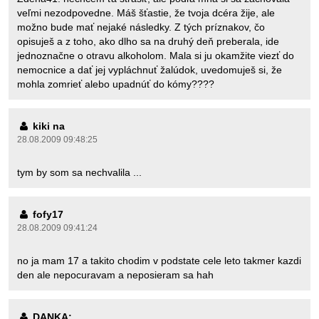
veľmi nezodpovedne. Máš šťastie, že tvoja dcéra žije, ale
možno bude mať nejaké následky. Z tých príznakov, čo
opisuješ a z toho, ako dlho sa na druhý deň preberala, ide
jednoznačne o otravu alkoholom. Mala si ju okamžite viezť do
nemocnice a dať jej vypláchnuť žalúdok, uvedomuješ si, že
mohla zomrieť alebo upadnúť do kómy????
kiki na
28.08.2009 09:48:25
tym by som sa nechvalila ...
fofy17
28.08.2009 09:41:24
no ja mam 17 a takito chodim v podstate cele leto takmer kazdi
den ale nepocuravam a neposieram sa hah
DANKA: