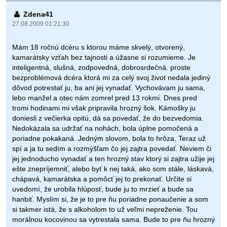
Zdena41
27.08.2009 01:21:30
Mám 18 ročnú dcéru s ktorou máme skvelý, otvorený,
kamarátsky vzťah bez tajnosti a úžasne si rozumieme. Je
inteligentná, slušná, zodpovedná, dobrosrdečná. proste
bezproblémová dcéra ktorá mi za celý svoj život nedala jediný
dôvod potrestať ju, ba ani jej vynadať. Vychovávam ju sama,
lebo manžel a otec nám zomrel pred 13 rokmi. Dnes pred
tromi hodinami mi však pripravila hrozný šok. Kámošky ju
doniesli z večierka opitú, dá sa povedať, že do bezvedomia.
Nedokázala sa udržať na nohách, bola úplne pomočená a
poriadne pokakaná. Jedným slovom, bola to hrôza. Teraz už
spí a ja tu sedím a rozmýšľam čo jej zajtra povedať. Neviem či
jej jednoducho vynadať a ten hrozný stav ktorý si zajtra užije jej
ešte znepríjemniť, alebo byť k nej taká, ako som stále, láskavá,
chápavá, kamarátska a pomôcť jej to prekonať. Určite si
uvedomí, že urobila hlúposť, bude ju to mrzieť a bude sa
hanbiť. Myslím si, že je to pre ňu poriadne ponaučenie a som
si takmer istá, že s alkoholom to už veľmi nepreženie. Tou
morálnou kocovinou sa vytrestala sama. Bude to pre ňu hrozný