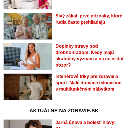
Sivý zákal: prvé príznaky, ktoré
ľudia často prehliadajú
Doplnky stravy pod
drobnohľadom: Kedy majú
skutočný význam a na čo si dať
pozor?
Interiérové triky pre zdravie a
šport: Malé domáce telocvične
s multifunkčným nábytkom
AKTUÁLNE NA ZDRAVIE.SK
Jarná únava a bolesť hlavy: