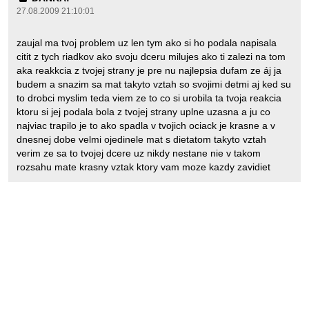
27.08.2009 21:10:01
zaujal ma tvoj problem uz len tym ako si ho podala napisala
citit z tych riadkov ako svoju dceru milujes ako ti zalezi na tom
aka reakkcia z tvojej strany je pre nu najlepsia dufam ze áj ja
budem a snazim sa mat takyto vztah so svojimi detmi aj ked su
to drobci myslim teda viem ze to co si urobila ta tvoja reakcia
ktoru si jej podala bola z tvojej strany uplne uzasna a ju co
najviac trapilo je to ako spadla v tvojich ociack je krasne a v
dnesnej dobe velmi ojedinele mat s dietatom takyto vztah
verim ze sa to tvojej dcere uz nikdy nestane nie v takom
rozsahu mate krasny vztak ktory vam moze kazdy zavidiet