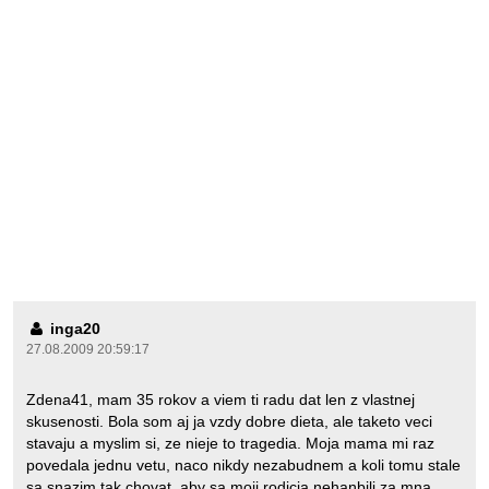
inga20
27.08.2009 20:59:17
Zdena41, mam 35 rokov a viem ti radu dat len z vlastnej
skusenosti. Bola som aj ja vzdy dobre dieta, ale taketo veci
stavaju a myslim si, ze nieje to tragedia. Moja mama mi raz
povedala jednu vetu, naco nikdy nezabudnem a koli tomu stale
sa snazim tak chovat, aby sa moji rodicia nehanbili za mna.