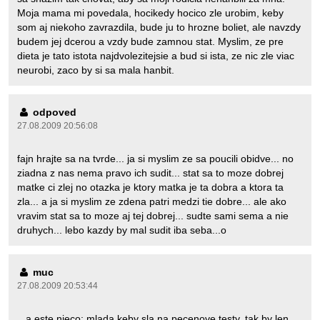
Moja mama mi povedala, hocikedy hocico zle urobim, keby
som aj niekoho zavrazdila, bude ju to hrozne boliet, ale navzdy
budem jej dcerou a vzdy bude zamnou stat. Myslim, ze pre
dieta je tato istota najdvolezitejsie a bud si ista, ze nic zle viac
neurobi, zaco by si sa mala hanbit.
odpoved
27.08.2009 20:56:08
fajn hrajte sa na tvrde... ja si myslim ze sa poucili obidve... no
ziadna z nas nema pravo ich sudit... stat sa to moze dobrej
matke ci zlej no otazka je ktory matka je ta dobra a ktora ta
zla... a ja si myslim ze zdena patri medzi tie dobre... ale ako
vravim stat sa to moze aj tej dobrej... sudte sami sema a nie
druhych... lebo kazdy by mal sudit iba seba...o
muc
27.08.2009 20:53:44
...a este nieco: mlada keby sla na pecenove testy, tak by len