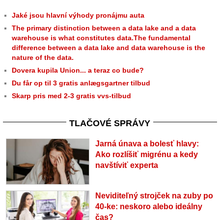
Jaké jsou hlavní výhody pronájmu auta
The primary distinction between a data lake and a data
warehouse is what constitutes data.The fundamental
difference between a data lake and data warehouse is the
nature of the data.
Dovera kupila Union... a teraz co bude?
Du får op til 3 gratis anlægsgartner tilbud
Skarp pris med 2-3 gratis vvs-tilbud
TLAČOVÉ SPRÁVY
Jarná únava a bolesť hlavy:
Ako rozlíšiť migrénu a kedy
navštíviť experta
Neviditeľný strojček na zuby po
40-ke: neskoro alebo ideálny
čas?