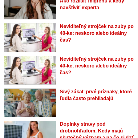
Ako rozlíšiť migrénu a kedy
navštíviť experta
Neviditeľný strojček na zuby po
40-ke: neskoro alebo ideálny
čas?
Neviditeľný strojček na zuby po
40-ke: neskoro alebo ideálny
čas?
Sivý zákal: prvé príznaky, ktoré
ľudia často prehliadajú
Doplnky stravy pod
drobnohľadom: Kedy majú
skutočný význam a na čo si dať