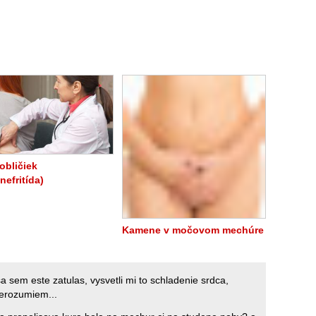
obličiek
nefritída)
Kamene v močovom mechúre
sa sem este zatulas, vysvetli mi to schladenie srdca,
erozumiem...