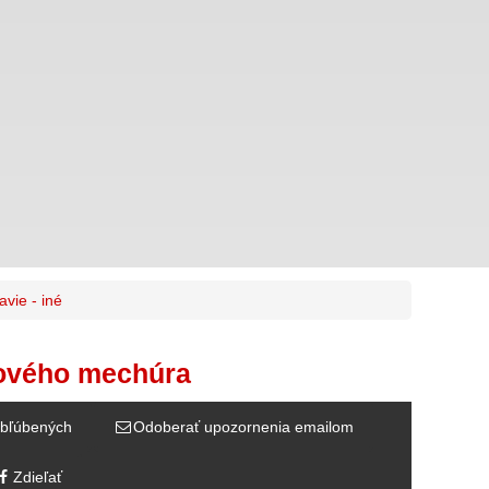
avie - iné
ového mechúra
bľúbených
Odoberať upozornenia emailom
Zdieľať