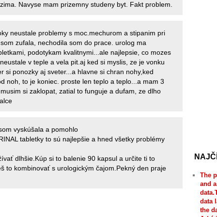
i zima. Navyse mam prizemny studeny byt. Fakt problem.
oky neustale problemy s moc.mechurom a stipanim pri
 som zufala, nechodila som do prace. urolog ma
abletkami, podotykam kvalitnymi...ale najlepsie, co mozes
 neustale v teple a vela pit.aj ked si myslis, ze je vonku
er si ponozky aj sveter...a hlavne si chran nohy,ked
 noh, to je koniec. proste len teplo a teplo...a mam 3
 musim si zaklopat, zatial to funguje a dufam, ze dlho
alce
 som vyskúšala a pomohlo
RINAL tabletky to sú najlepšie a hned všetky problémy
NAJČ
žívať dlhšie.Kúp si to balenie 90 kapsul a určite ti to
 to kombinovať s urologickým čajom.Pekný den praje
The p
and a
data.
data 
the d