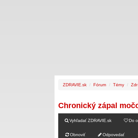
ZDRAVIE.sk
Fórum
Témy
Zdr
Chronický zápal moč
Vyhľadať ZDRAVIE.sk
Do o
Obnoviť
Odpovedať