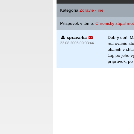
Kategória
Zdravie - iné
Príspevok v téme:
Chronický zápal m
spravarka
Dobrý deň. M
23.08.2006 09:03:44
ma ovanie stu
okamih v chla
čaj, po jeho v
prípravok, po