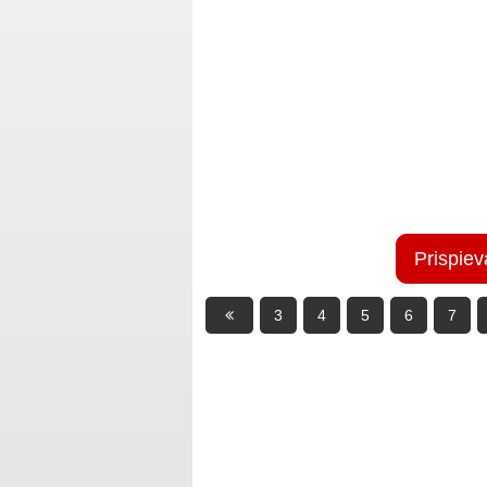
Prispiev
3
4
5
6
7