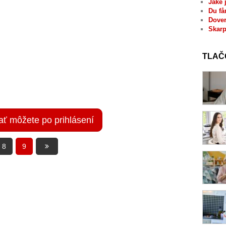
Jaké 
Du få
Dover
Skarp
TLAČ
ať môžete po prihlásení
8
9