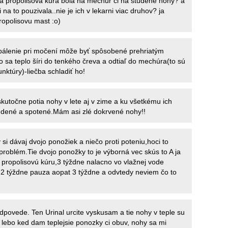
a propolisova kura bola na mechur ci na studene nohy? a
i na to pouzivala..nie je ich v lekarni viac druhov? ja
opolisovu mast :o)
pálenie pri močení môže byť spôsobené prehriatým
 sa teplo šíri do tenkého čreva a odtiaľ do mechúra(to sú
nktúry)-liečba schladiť ho!
kutočne potia nohy v lete aj v zime a ku všetkému ich
udené a spotené.Mám asi zlé dokrvené nohy!!
si dávaj dvojo ponožiek a niečo proti poteniu,hoci to
problém.Tie dvojo ponožky to je výborná vec skús to A ja
 propolisovú kúru,3 týždne nalacno vo vlažnej vode
it 2 týždne pauza aopat 3 týždne a odvtedy neviem čo to
povede. Ten Urinal urcite vyskusam a tie nohy v teple su
 lebo ked dam teplejsie ponozky ci obuv, nohy sa mi