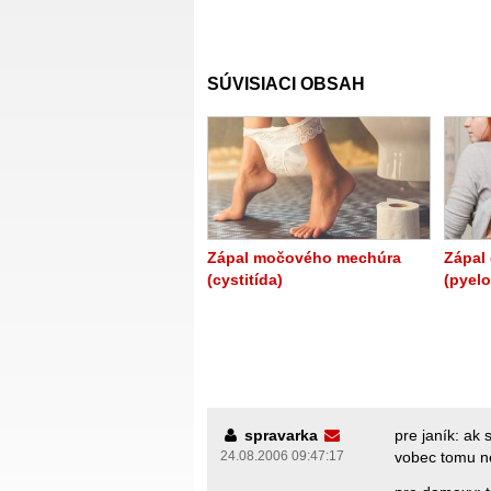
SÚVISIACI OBSAH
Zápal močového mechúra
Zápal 
(cystitída)
(pyelo
spravarka
pre janík: ak 
24.08.2006 09:47:17
vobec tomu n