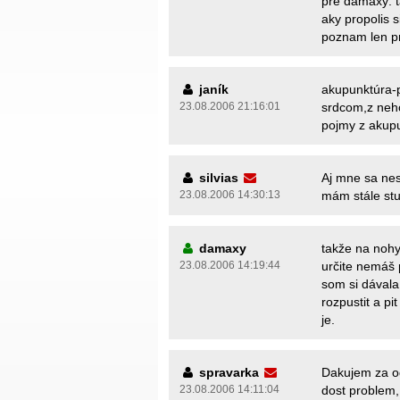
pre damaxy: t
aky propolis s
poznam len pr
janík
akupunktúra-
23.08.2006 21:16:01
srdcom,z neho
pojmy z akupu
silvias
Aj mne sa nes
23.08.2006 14:30:13
mám stále st
damaxy
takže na nohy 
23.08.2006 14:19:44
určite nemáš 
som si dávala
rozpustit a p
je.
spravarka
Dakujem za od
23.08.2006 14:11:04
dost problem,