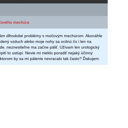
očového mechúra
ám dlhodobé problémy s močovým mechúrom. Akonáhle
dený vzduch alebo moje nohy sa ocitnú čo i len na
de, neznesiteľne ma začne páliť. Užívam len urologický
ypití to ustúpi. Nevie mi niekto poradiť nejaký účinný
 ktorom by sa mi pálenie nevracalo tak často? Ďakujem.