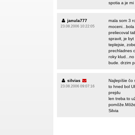
spotia a je m
janula777
mala som 3 r
23.08.2006 10:22:05
moceni...bola
preliecoval t
spravit, je byt
teplejsie, zob
prechladnes od
roky klud...no
bude. drzim p
silvias
Najlepíšie čo
23.08.2006 09:07:16
to hned bol U
prejdu
len treba to u
pomôže.Môžeš
Silvia