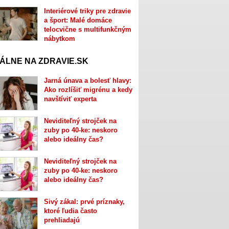
Interiérové triky pre zdravie
a šport: Malé domáce
telocvične s multifunkčným
nábytkom
ÁLNE NA ZDRAVIE.SK
Jarná únava a bolesť hlavy:
Ako rozlíšiť migrénu a kedy
navštíviť experta
Neviditeľný strojček na
zuby po 40-ke: neskoro
alebo ideálny čas?
Neviditeľný strojček na
zuby po 40-ke: neskoro
alebo ideálny čas?
Sivý zákal: prvé príznaky,
ktoré ľudia často
prehliadajú