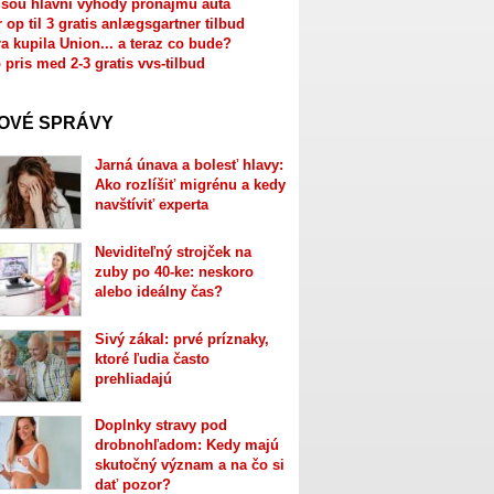
jsou hlavní výhody pronájmu auta
r op til 3 gratis anlægsgartner tilbud
a kupila Union... a teraz co bude?
 pris med 2-3 gratis vvs-tilbud
OVÉ SPRÁVY
Jarná únava a bolesť hlavy:
Ako rozlíšiť migrénu a kedy
navštíviť experta
Neviditeľný strojček na
zuby po 40-ke: neskoro
alebo ideálny čas?
Sivý zákal: prvé príznaky,
ktoré ľudia často
prehliadajú
Doplnky stravy pod
drobnohľadom: Kedy majú
skutočný význam a na čo si
dať pozor?