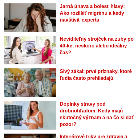
Jarná únava a bolesť hlavy:
Ako rozlíšiť migrénu a kedy
navštíviť experta
Neviditeľný strojček na zuby po
40-ke: neskoro alebo ideálny
čas?
Sivý zákal: prvé príznaky, ktoré
ľudia často prehliadajú
Doplnky stravy pod
drobnohľadom: Kedy majú
skutočný význam a na čo si dať
pozor?
Interiérové triky pre zdravie a