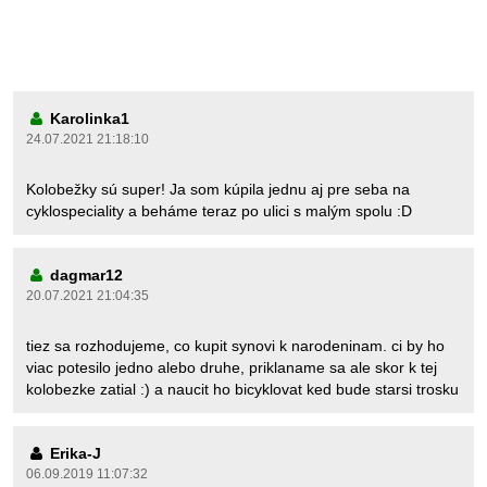
Karolinka1
24.07.2021 21:18:10
Kolobežky sú super! Ja som kúpila jednu aj pre seba na
cyklospeciality a beháme teraz po ulici s malým spolu :D
dagmar12
20.07.2021 21:04:35
tiez sa rozhodujeme, co kupit synovi k narodeninam. ci by ho
viac potesilo jedno alebo druhe, priklaname sa ale skor k tej
kolobezke zatial :) a naucit ho bicyklovat ked bude starsi trosku
Erika-J
06.09.2019 11:07:32