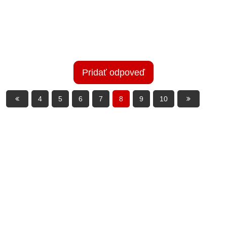
Pridať odpoveď
4
5
6
7
8
9
10