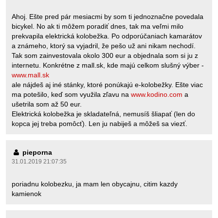
Ahoj. Ešte pred pár mesiacmi by som ti jednoznačne povedala
bicykel. No ak ti môžem poradiť dnes, tak ma veľmi milo
prekvapila elektrická kolobežka. Po odporúčaniach kamarátov
a známeho, ktorý sa vyjadril, že pešo už ani nikam nechodí.
Tak som zainvestovala okolo 300 eur a objednala som si ju z
internetu. Konkrétne z mall.sk, kde majú celkom slušný výber -
www.mall.sk
ale nájdeš aj iné stánky, ktoré ponúkajú e-kolobežky. Ešte viac
ma potešilo, keď som využila zľavu na
www.kodino.com
a
ušetrila som až 50 eur.
Elektrická kolobežka je skladateľná, nemusíš šliapať (len do
kopca jej treba pomôcť). Len ju nabiješ a môžeš sa viezť.
pieporna
31.01.2019 21:07:35
poriadnu kolobezku, ja mam len obycajnu, citim kazdy
kamienok