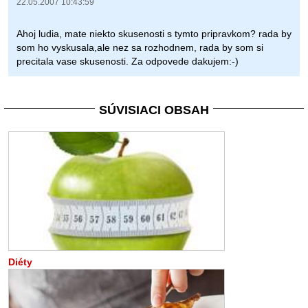
22.05.2007 10:43:59
Ahoj ludia, mate niekto skusenosti s tymto pripravkom? rada by
som ho vyskusala,ale nez sa rozhodnem, rada by som si
precitala vase skusenosti. Za odpovede dakujem:-)
SÚVISIACI OBSAH
Diéty