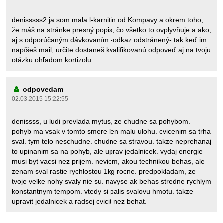
denisssss2 ja som mala l-karnitin od Kompavy a okrem toho,
že máš na stránke presný popis, čo všetko to ovplyvňuje a ako,
aj s odporúčaným dávkovaním -odkaz odstránený- tak keď im
napíšeš mail, určite dostaneš kvalifikovanú odpoveď aj na tvoju
otázku ohľadom kortizolu.
odpovedam
02.03.2015 15:22:55
denissss, u ludi prevlada mytus, ze chudne sa pohybom.
pohyb ma vsak v tomto smere len malu ulohu. cvicenim sa trha
sval. tym telo neschudne. chudne sa stravou. takze neprehanaj
to upinanim sa na pohyb, ale uprav jedalnicek. vydaj energie
musi byt vacsi nez prijem. neviem, akou technikou behas, ale
zenam sval rastie rychlostou 1kg rocne. predpokladam, ze
tvoje velke nohy svaly nie su. navyse ak behas stredne rychlym
konstantnym tempom. vtedy si palis svalovu hmotu. takze
upravit jedalnicek a radsej cvicit nez behat.