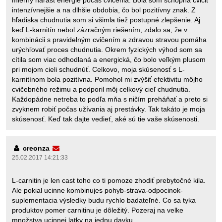
intenzívnejšie a na dlhšie obdobia, čo bol pozitívny znak. Z
hľadiska chudnutia som si všimla tiež postupné zlepšenie. Aj
keď L-karnitín nebol zázračným riešením, zdalo sa, že v
kombinácii s pravidelným cvičením a zdravou stravou pomáha
urýchľovať proces chudnutia. Okrem fyzických výhod som sa
cítila som viac odhodlaná a energická, čo bolo veľkým plusom
pri mojom cieli schudnúť. Celkovo, moja skúsenosť s L-
karnitínom bola pozitívna. Pomohol mi zvýšiť efektivitu môjho
cvičebného režimu a podporil môj celkový cieľ chudnutia.
Každopádne netreba to podľa mňa s ničím preháňať a preto si
zvyknem robiť počas užívania aj prestávky. Tak takáto je moja
skúsenosť. Keď tak dajte vedieť, aké sú tie vaše skúsenosti.
creonza
25.02.2017 14:21:33
L-carnitin je len cast toho co ti pomoze zhodiť prebytočné kila.
Ale pokial ucinne kombinujes pohyb-strava-odpocinok-
suplementacia výsledky budu rychlo badateľné. Co sa tyka
produktov pomer carnitinu je dôležitý. Pozeraj na velke
množstva ucinnej latky na jednu davku.