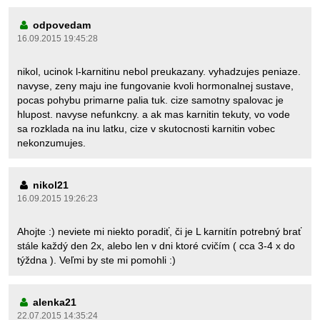
odpovedam
16.09.2015 19:45:28
nikol, ucinok l-karnitinu nebol preukazany. vyhadzujes peniaze.
navyse, zeny maju ine fungovanie kvoli hormonalnej sustave,
pocas pohybu primarne palia tuk. cize samotny spalovac je
hlupost. navyse nefunkcny. a ak mas karnitin tekuty, vo vode
sa rozklada na inu latku, cize v skutocnosti karnitin vobec
nekonzumujes.
nikol21
16.09.2015 19:26:23
Ahojte :) neviete mi niekto poradiť, či je L karnitín potrebný brať
stále každý den 2x, alebo len v dni ktoré cvičím ( cca 3-4 x do
týždna ). Veľmi by ste mi pomohli :)
alenka21
22.07.2015 14:35:24