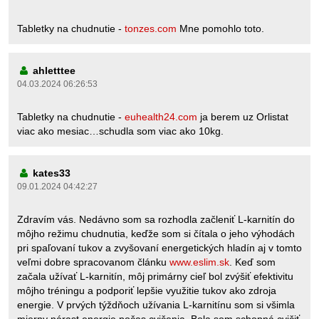
Tabletky na chudnutie -
tonzes.com
Mne pomohlo toto.
ahletttee
04.03.2024 06:26:53
Tabletky na chudnutie -
euhealth24.com
ja berem uz Orlistat
viac ako mesiac…schudla som viac ako 10kg.
kates33
09.01.2024 04:42:27
Zdravím vás. Nedávno som sa rozhodla začleniť L-karnitín do
môjho režimu chudnutia, keďže som si čítala o jeho výhodách
pri spaľovaní tukov a zvyšovaní energetických hladín aj v tomto
veľmi dobre spracovanom článku
www.eslim.sk
. Keď som
začala užívať L-karnitín, môj primárny cieľ bol zvýšiť efektivitu
môjho tréningu a podporiť lepšie využitie tukov ako zdroja
energie. V prvých týždňoch užívania L-karnitínu som si všimla
mierny nárast energie počas cvičenia. Bola som schopná cvičiť