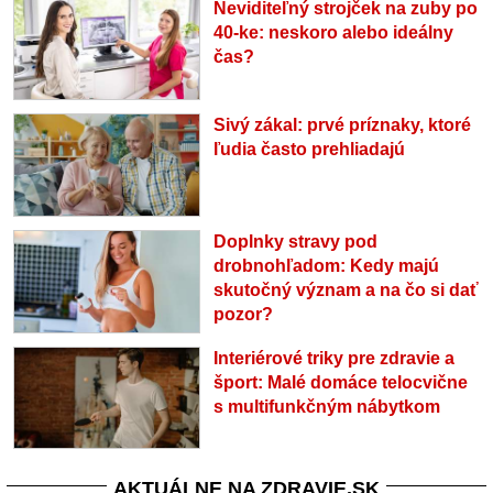
Neviditeľný strojček na zuby po
40-ke: neskoro alebo ideálny
čas?
Sivý zákal: prvé príznaky, ktoré
ľudia často prehliadajú
Doplnky stravy pod
drobnohľadom: Kedy majú
skutočný význam a na čo si dať
pozor?
Interiérové triky pre zdravie a
šport: Malé domáce telocvične
s multifunkčným nábytkom
AKTUÁLNE NA ZDRAVIE.SK