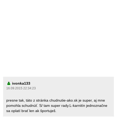
ivonka133
16.09.2015 22:34:23
presne tak, táto z stránka chudnutie-ako.sk je super, aj mne
pomohla schudnúť. S/ tam super rady.L-karnitín jednoznačne
sa oplatí brať len ak športuješ.