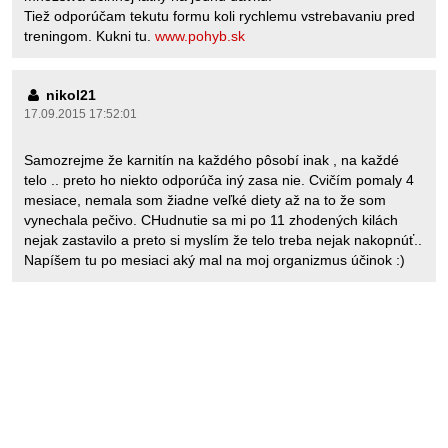
Tiež odporúčam tekutu formu koli rychlemu vstrebavaniu pred
treningom. Kukni tu.
www.pohyb.sk
nikol21
17.09.2015 17:52:01
Samozrejme že karnitín na každého pôsobí inak , na každé
telo .. preto ho niekto odporúča iný zasa nie. Cvičím pomaly 4
mesiace, nemala som žiadne veľké diety až na to že som
vynechala pečivo. CHudnutie sa mi po 11 zhodených kilách
nejak zastavilo a preto si myslím že telo treba nejak nakopnúť..
Napíšem tu po mesiaci aký mal na moj organizmus účinok :)