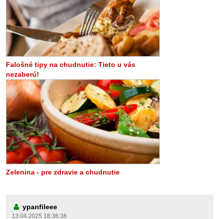
Falošné tipy na chudnutie: Tieto u vás
nezaberú!
Zelenina - pre zdravie a chudnutie
ypanfileee
13.04.2025 18:36:36