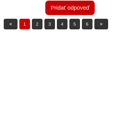
Pridať odpoveď
1
2
3
4
5
6