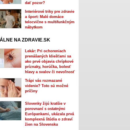
dať pozor?
Interiérové triky pre zdravie
a šport: Malé domáce
telocvične s multifunkčným
nábytkom
ÁLNE NA ZDRAVIE.SK
Lekár: Pri ochoreniach
prenášaných kliešťami sa
ako prvé objavia chrípkové
príznaky, horúčka, bolesť
hlavy a svalov či nevoľnosť
Trápi vás rozmazané
videnie? Toto sú možné
príčiny
Slovenky žijú kratšie v
porovnaní s ostatnými
Európankami, ukázala prvá
komplexná štúdia o zdraví
žien na Slovensku