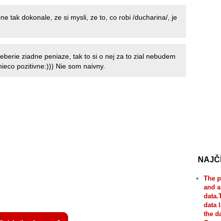
 tak dokonale, ze si mysli, ze to, co robi /ducharina/, je
eberie ziadne peniaze, tak to si o nej za to zial nebudem
ieco pozitivne:))) Nie som naivny.
NAJČ
The p
and a
data.
data 
the d