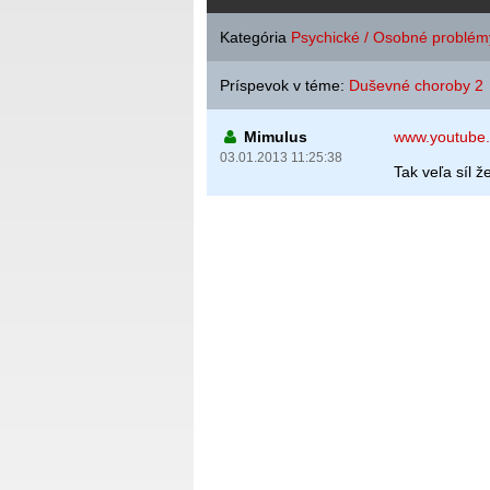
Kategória
Psychické / Osobné problém
Príspevok v téme:
Duševné choroby 2
Mimulus
www.youtube
03.01.2013 11:25:38
Tak veľa síl ž