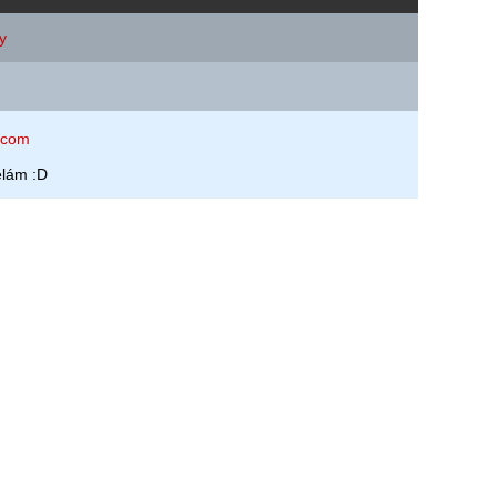
y
.com
elám :D