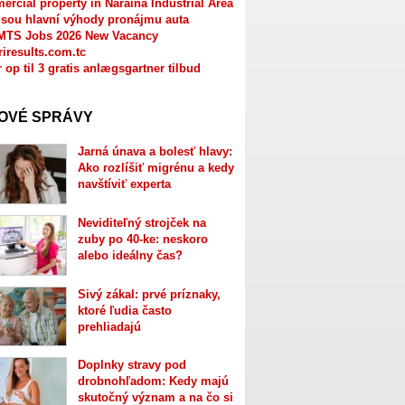
rcial property in Naraina Industrial Area
jsou hlavní výhody pronájmu auta
MTS Jobs 2026 New Vacancy
riresults.com.tc
r op til 3 gratis anlægsgartner tilbud
OVÉ SPRÁVY
Jarná únava a bolesť hlavy:
Ako rozlíšiť migrénu a kedy
navštíviť experta
Neviditeľný strojček na
zuby po 40-ke: neskoro
alebo ideálny čas?
Sivý zákal: prvé príznaky,
ktoré ľudia často
prehliadajú
Doplnky stravy pod
drobnohľadom: Kedy majú
skutočný význam a na čo si