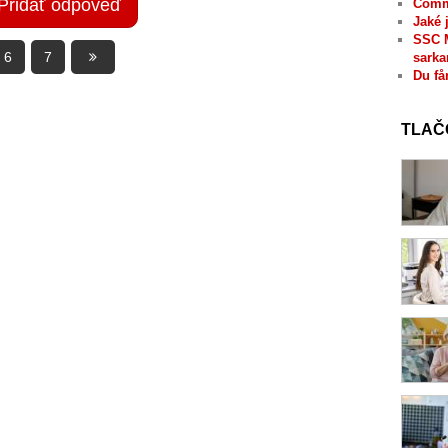
Pridať odpoveď
Comme
Jaké 
SSC 
6
7
sarka
Du få
TLAČ