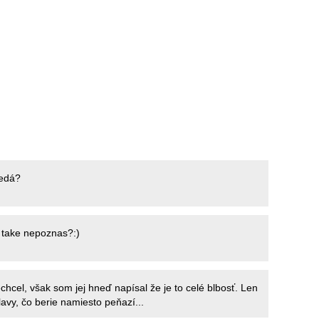
nedá?
, take nepoznas?:)
chcel, však som jej hneď napísal že je to celé blbosť. Len
lavy, čo berie namiesto peňazí...