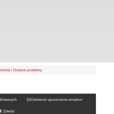
chické / Osobné problémy
bľúbených
Odoberať upozornenia emailom
Zdieľať