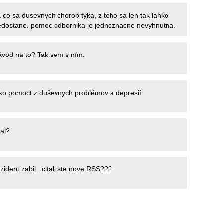
 co sa dusevnych chorob tyka, z toho sa len tak lahko
edostane. pomoc odbornika je jednoznacne nevyhnutna.
ávod na to? Tak sem s ním.
ko pomoct z duševnych problémov a depresií.
al?
ident zabil...citali ste nove RSS???