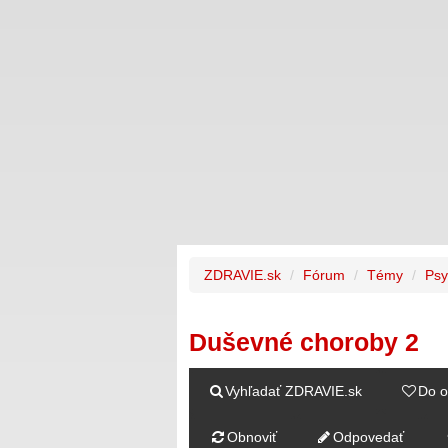
ZDRAVIE.sk
Fórum
Témy
Psy
Duševné choroby 2
Vyhľadať ZDRAVIE.sk
Do o
Obnoviť
Odpovedať