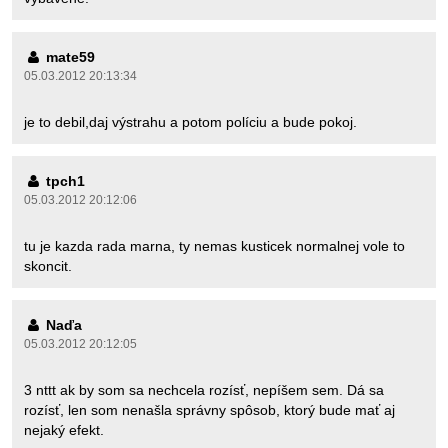
mate59
05.03.2012 20:13:34
je to debil,daj výstrahu a potom políciu a bude pokoj.
tpch1
05.03.2012 20:12:06
tu je kazda rada marna, ty nemas kusticek normalnej vole to
skoncit.
Naďa
05.03.2012 20:12:05
3 nttt ak by som sa nechcela rozísť, nepíšem sem. Dá sa
rozísť, len som nenašla správny spôsob, ktorý bude mať aj
nejaký efekt.