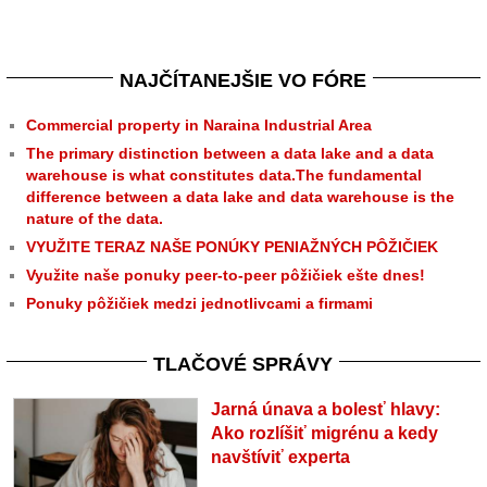
NAJČÍTANEJŠIE VO FÓRE
Commercial property in Naraina Industrial Area
The primary distinction between a data lake and a data
warehouse is what constitutes data.The fundamental
difference between a data lake and data warehouse is the
nature of the data.
VYUŽITE TERAZ NAŠE PONÚKY PENIAŽNÝCH PÔŽIČIEK
Využite naše ponuky peer-to-peer pôžičiek ešte dnes!
Ponuky pôžičiek medzi jednotlivcami a firmami
TLAČOVÉ SPRÁVY
Jarná únava a bolesť hlavy:
Ako rozlíšiť migrénu a kedy
navštíviť experta