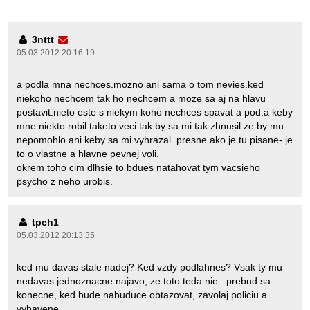
3nttt
05.03.2012 20:16:19
a podla mna nechces.mozno ani sama o tom nevies.ked
niekoho nechcem tak ho nechcem a moze sa aj na hlavu
postavit.nieto este s niekym koho nechces spavat a pod.a keby
mne niekto robil taketo veci tak by sa mi tak zhnusil ze by mu
nepomohlo ani keby sa mi vyhrazal. presne ako je tu pisane- je
to o vlastne a hlavne pevnej voli.
okrem toho cim dlhsie to bdues natahovat tym vacsieho
psycho z neho urobis.
tpch1
05.03.2012 20:13:35
ked mu davas stale nadej? Ked vzdy podlahnes? Vsak ty mu
nedavas jednoznacne najavo, ze toto teda nie...prebud sa
konecne, ked bude nabuduce obtazovat, zavolaj policiu a
vybavene.