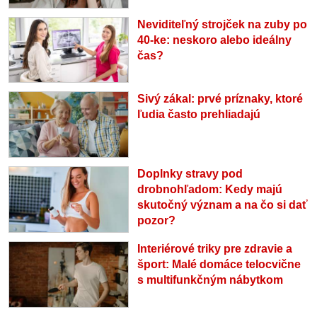
Neviditeľný strojček na zuby po
40-ke: neskoro alebo ideálny
čas?
Sivý zákal: prvé príznaky, ktoré
ľudia často prehliadajú
Doplnky stravy pod
drobnohľadom: Kedy majú
skutočný význam a na čo si dať
pozor?
Interiérové triky pre zdravie a
šport: Malé domáce telocvične
s multifunkčným nábytkom