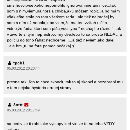
sms,hovor,všetkého,nepomohlo ignorovanmie,ani niče...tak
som s nim,viem,najhoršia chyba,akú môžem robiť..ja ho mám
však ešte stále po tom všetkom rada ..ale tiež najradšej by
som s ním už nebola,lebo viem,že ma ten vzťtah ničí.a
vidno,že ľudia,ktorí sem píšu,veci typu " nechaj ho rázne " ,tak
v živo´te si tým neprešli ,čo my dve,lebo to sa proste NEDA ...a
políciu do toho ťahať nechceme .....a tiež neviem,ako dalej
..ale hm ,tu na fore pomoc nečakaj :( ...
tpch1
05.03.2012 20:20:44
presne tak. Kto to chce skoncit, tak to aj skonci a nezabrani mu
v tom nejaka hysteria druhej strany.
3nttt
05.03.2012 20:17:49
sa nediv ze ti robi take vystupy ked vie ze to na teba VZDY
zaberie...