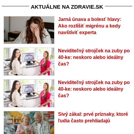
AKTUÁLNE NA ZDRAVIE.SK
Jarná únava a bolesť hlavy:
Ako rozlíšiť migrénu a kedy
navštíviť experta
Neviditeľný strojček na zuby po
40-ke: neskoro alebo ideálny
čas?
Neviditeľný strojček na zuby po
40-ke: neskoro alebo ideálny
čas?
Sivý zákal: prvé príznaky, ktoré
ľudia často prehliadajú