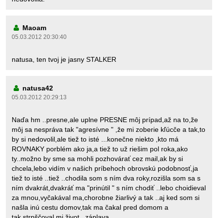
Maoam
05.03.2012 20:30:40
natusa, ten tvoj je jasny STALKER
natusa42
05.03.2012 20:29:13
Naďa hm ..presne,ale uplne PRESNE môj prípad,až na to,že
môj sa nespráva tak "agresívne " ,že mi zoberie kľúcče a tak,to
by si nedovolil,ale tiež to isté ...konečne niekto ,kto má
ROVNAKY porblém ako ja,a tiež to už riešim pol roka,ako
ty..možno by sme sa mohli pozhovárať cez mail,ak by si
chcela,lebo vidím v našich príbehoch obrovskú podobnosť,ja
tiež to isté ..tiež ..chodila som s ním dva roky,rozišla som sa s
ním dvakrát,dvakráť ma "prinútil " s ním chodiť ..lebo choidieval
za mnou,vyčakával ma,chorobne žiarlivý a tak ..aj ked som si
našla inú cestu domov,tak ma čakal pred domom a
tak,strpščoval mi život...záplava