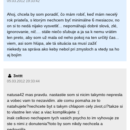
05.03.2012 19:33:42
Ahoj, chcela by som poradiť, čo mám robiť, keď mám necelý
rok priateľa, s ktorým nechcem byť minimálne 6 mesiacov, no
on si to nedá nijako vysvetliť... nepomáhajú dobré slová, zlé,
ignorovanie, nič.... stále niečo sľubuje a ja sa k nemu vrátim
len preto, aby som už mala od neho pokoj na ten určitý čas...
viem, asi som hlúpa, ale tá situácia sa musí zažiť
niekedy sa správa ako keby nebol pri zmysloch a vtedy sa ho
aj bojím
3nttt
05.03.2012 20:33:44
natusa42 mas pravdu. nastastie som si nicim takymto nepresla
a vobec vam to nezavidim. ale comu pomaha ze to
natahujete?nechcete byt s takym chlapom cely zivot,ci?takze si
to vlastne len viac a viac komplikujete :(
inak celkovo nechapem tych vasich psycho.to im vyhovuje ze
ste s nimi z donutenia?toto by som nikdy nechcela a
nedovolila.