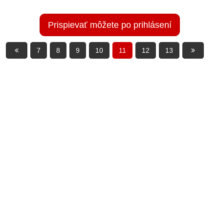
Prispievať môžete po prihlásení
7
8
9
10
11
12
13