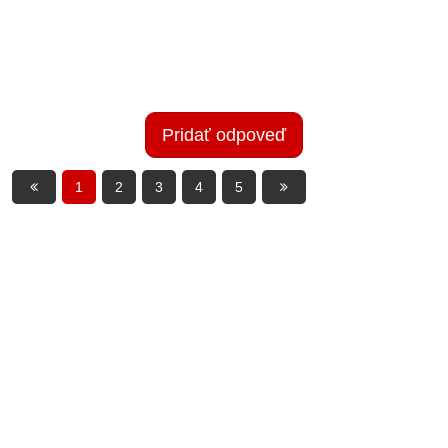
Pridať odpoveď
1
2
3
4
5