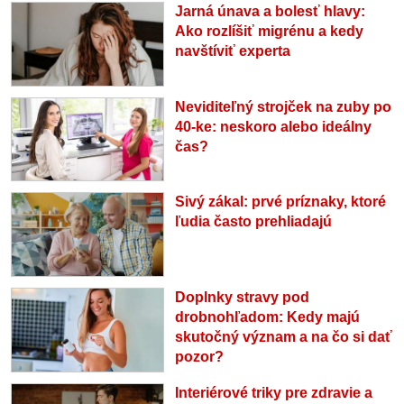
Jarná únava a bolesť hlavy:
Ako rozlíšiť migrénu a kedy
navštíviť experta
Neviditeľný strojček na zuby po
40-ke: neskoro alebo ideálny
čas?
Sivý zákal: prvé príznaky, ktoré
ľudia často prehliadajú
Doplnky stravy pod
drobnohľadom: Kedy majú
skutočný význam a na čo si dať
pozor?
Interiérové triky pre zdravie a