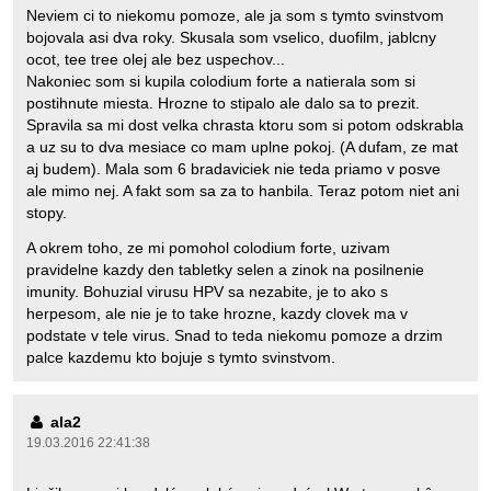
Neviem ci to niekomu pomoze, ale ja som s tymto svinstvom
bojovala asi dva roky. Skusala som vselico, duofilm, jablcny
ocot, tee tree olej ale bez uspechov...
Nakoniec som si kupila colodium forte a natierala som si
postihnute miesta. Hrozne to stipalo ale dalo sa to prezit.
Spravila sa mi dost velka chrasta ktoru som si potom odskrabla
a uz su to dva mesiace co mam uplne pokoj. (A dufam, ze mat
aj budem). Mala som 6 bradaviciek nie teda priamo v posve
ale mimo nej. A fakt som sa za to hanbila. Teraz potom niet ani
stopy.
A okrem toho, ze mi pomohol colodium forte, uzivam
pravidelne kazdy den tabletky selen a zinok na posilnenie
imunity. Bohuzial virusu HPV sa nezabite, je to ako s
herpesom, ale nie je to take hrozne, kazdy clovek ma v
podstate v tele virus. Snad to teda niekomu pomoze a drzim
palce kazdemu kto bojuje s tymto svinstvom.
ala2
19.03.2016 22:41:38