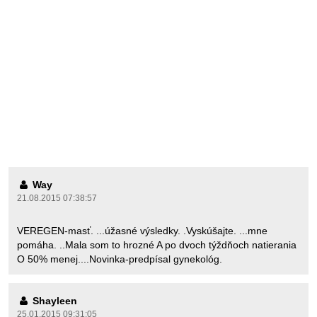
Way
21.08.2015 07:38:57
VEREGEN-masť. ...úžasné výsledky. .Vyskúšajte. ...mne
pomáha. ..Mala som to hrozné A po dvoch týždňoch natierania
O 50% menej....Novinka-predpísal gynekológ.
Shayleen
25.01.2015 09:31:05