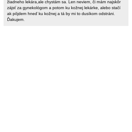
žiadneho lekára,ale chystám sa. Len neviem, či mám najskôr
zájsť za gynekológom a potom ku kožnej lekárke, alebo stačí
ak pôjdem hneď ku kožnej a tá by mi to dusíkom odstráni.
Ďakujem.