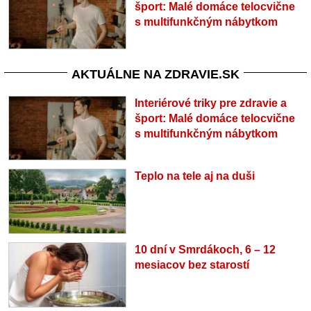
šport: Malé domáce telocvične
s multifunkčným nábytkom
AKTUÁLNE NA ZDRAVIE.SK
Interiérové triky pre zdravie a
šport: Malé domáce telocvične
s multifunkčným nábytkom
Teplo na tele aj na duši
10 dní v Smrdákoch, 6 – 12
mesiacov bez starostí