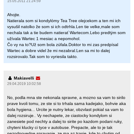
15.05.2011 21:24:59
Ahojte.
Natierala som si kondylómy Tea Tree olejcekom a ten mi ich
vysušil natolko že som si ich odtrhla.Len tie velke,male som
nechala tak a tie budem natierať Wartecom.Lebo predtým som
užívala Wartec 1 mesiac a nepomohol.
Čo vy na to?Už som bola zúfala.Doktor to mi zas predpísal
Wartec a dobre videl že mi nezabral.Len sa mi to dalej
rozsirovalo.Tak som to vyriesila takto.
Makiavelli
29.04.2019 10:02:58
No, podla mna ste nekonala spravne, a mozno sa vam to sirilo
prave kvoli tomu, ze ste si to trhala sama kadejako, bohvie aka
bola hygiena... Urcite je nutny lekar, obzvlast pokial sa vam to
dalej rozsiruje.. Vy nechapete, ze ciastocky kondylom si
zanesiete pod nechty a dalej to sirite po kazdom podani ruky,
chyteni klucky ci tyce v autobuse. Prepacte, ale to je tak
nezodpovedne spravanie, ze ma az trasie, kde to chytim od