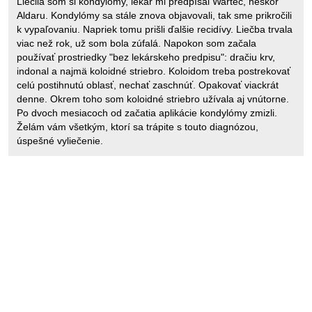
Liečila som si kondylómy, lekár mi predpísal Wartec, neskôr
Aldaru. Kondylómy sa stále znova objavovali, tak sme prikročili
k vypaľovaniu. Napriek tomu prišli ďalšie recidívy. Liečba trvala
viac než rok, už som bola zúfalá. Napokon som začala
používať prostriedky "bez lekárskeho predpisu": dračiu krv,
indonal a najmä koloidné striebro. Koloidom treba postrekovať
celú postihnutú oblasť, nechať zaschnúť. Opakovať viackrát
denne. Okrem toho som koloidné striebro užívala aj vnútorne.
Po dvoch mesiacoch od začatia aplikácie kondylómy zmizli.
Želám vám všetkým, ktorí sa trápite s touto diagnózou,
úspešné vyliečenie.