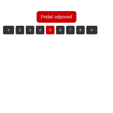
Pridať odpoveď
2
3
4
5
6
7
8