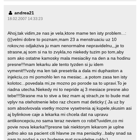
andrea21
18.02.2007 14:33:23
Ahoj,tak vidim,ze nas je vela,ktore mame ten isty problem...:
(((velmi dobre to poznam,mam 23 a menstruaciu uz 10
rokov,no odjakziva ju mam nenormalne nepravidelnu,,,je to
strasne,aj som si na to zvykla,no niekedy tuzim po tom,aby
som ako ostatne kamosky mala mesiaciky na den a na hodinu
presne!!!mam lekarku ale tento tyzden si ju idem
vymenit!!!vzdy ma len tak presetrila a dala mi duphaston a
injekciu,co mi pomohlo len na mesiac...a potom zasa ten isty
kolotoc...povedala mi,ze mozno po porode sa to upravi.To je
riadna utecha.Niekedy mi to nepride aj 3 mesiace presne ako
tebe!!!Strasne ma to stve a tiez mam aj strach,ze to bude mat
vplyv na otehotnenie lebo raz chcem mat deticky:( Ja uz by
som absolvovala vsetky mozne vysetrenia aj kupele,skusim asi
aj bylinkove caje a lekarka mi chcela dat na upravu
antikoncepciu,no sama teraz neviem co robit?uvidim,co mi
povie nova lekarka!!!presne tak niektorym lekarom je uplne
jedno ako sa pacient citi hlavne ze ma peniazky...baby snad sa
nam to podari a raz budeme mat pravidelne cykly:)