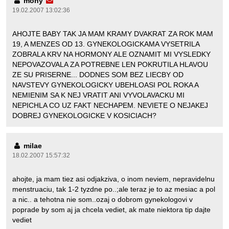
mony
19.02.2007 13:02:36
AHOJTE BABY TAK JA MAM KRAMY DVAKRAT ZA ROK MAM
19, A MENZES OD 13. GYNEKOLOGICKAMA VYSETRILA
ZOBRALA KRV NA HORMONY ALE OZNAMIT MI VYSLEDKY
NEPOVAZOVALA ZA POTREBNE LEN POKRUTILA HLAVOU
ZE SU PRISERNE... DODNES SOM BEZ LIECBY OD
NAVSTEVY GYNEKOLOGICKY UBEHLOASI POL ROKA A
NEMIENIM SA K NEJ VRATIT ANI VYVOLAVACKU MI
NEPICHLA CO UZ FAKT NECHAPEM. NEVIETE O NEJAKEJ
DOBREJ GYNEKOLOGICKE V KOSICIACH?
milae
18.02.2007 15:57:32
ahojte, ja mam tiez asi odjakziva, o inom neviem, nepravidelnu
menstruaciu, tak 1-2 tyzdne po..;ale teraz je to az mesiac a pol
a nic.. a tehotna nie som..ozaj o dobrom gynekologovi v
poprade by som aj ja chcela vediet, ak mate niektora tip dajte
vediet