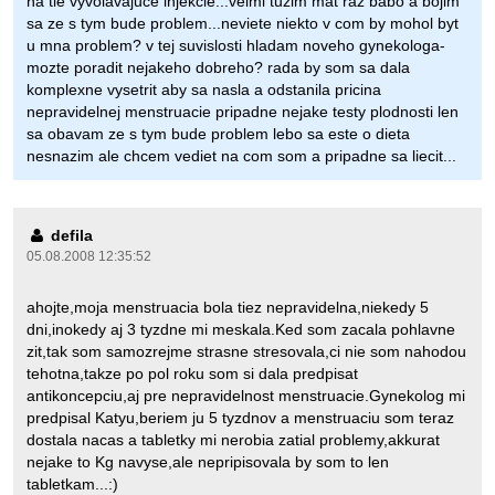
na tie vyvolavajuce injekcie...velmi tuzim mat raz babo a bojim
sa ze s tym bude problem...neviete niekto v com by mohol byt
u mna problem? v tej suvislosti hladam noveho gynekologa-
mozte poradit nejakeho dobreho? rada by som sa dala
komplexne vysetrit aby sa nasla a odstanila pricina
nepravidelnej menstruacie pripadne nejake testy plodnosti len
sa obavam ze s tym bude problem lebo sa este o dieta
nesnazim ale chcem vediet na com som a pripadne sa liecit...
defila
05.08.2008 12:35:52
ahojte,moja menstruacia bola tiez nepravidelna,niekedy 5
dni,inokedy aj 3 tyzdne mi meskala.Ked som zacala pohlavne
zit,tak som samozrejme strasne stresovala,ci nie som nahodou
tehotna,takze po pol roku som si dala predpisat
antikoncepciu,aj pre nepravidelnost menstruacie.Gynekolog mi
predpisal Katyu,beriem ju 5 tyzdnov a menstruaciu som teraz
dostala nacas a tabletky mi nerobia zatial problemy,akkurat
nejake to Kg navyse,ale nepripisovala by som to len
tabletkam...:)