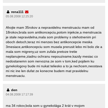
rena111
05.08.2008 12:25:20
Ahojte mam 35rokov a nepravidelnu menstruaciu mam od
18rokov,brala som antikoncepciu,potom injekcie,a menstruacia
je stale nepravidelna,mala som problemy s otehotnenim pri
oboch detoch,teraz mi menzes bez antikoncepcie meska
3mesiace,antikoncepciu som musela prerusit lebo mi bolo zle a
mala som migreny,uz som zufala pretoze tretie
neplanujeme,ziadnu ochranu nepouzivame,kazdy mesiac co
nedostanemn som nervozna ze som v tom,ked pojdem ku
gynekologovy bude mi nukat teliesko a to ja nechcem,neostava
mi nic ine len dufat ze konecne budem mat pravidelnu
menstruaciu.
den
04.08.2008 17:17:39
ma 34 rokov,bola som u gynekolága 2 krát v mojom