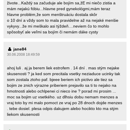
živote...Každý sa začuduje ale bojím sa,žE mi niečo zistia a
mám nejakú fóbiu...hlavne pred gynekológmi,mám teraz
hlavne problém,že som menštruáciu dostala skôr
o 10 dní a vždy som to mala pravidelne až na nejaké menšie
vykyvy...že mi meškalo asi týždeň....neviem čo to mohlo
spôsobyť ale veľmi sa bojím či nemám dáke cysty
jane84
30.06.2008 18:49:59
ahoj luli . aj ja berem liek estrofem . 14 dní . mas stým nejake
skusenosti ? ja ked som precitala vsetky neziaduce ucinky tak
som zostala ztoho paf. bjeee beriem ich pictivo ale tiez sa
bojim ze znich výrazne priberiem prejavilo sa ti to nejako na
hmotnosti alebo ochlpenei ci nieco ine ? porad mi prosim ...
moc sa bojim uz vsetkého. uz dlhsiu dobu nemam menzes a
vraj toto by mi malo pomoct ze vraj po 28 dnoch dojde menzes
. tebe dosiel. plesa odpis dakujem alebo hocikto kto ma stým
liekom skusenosti