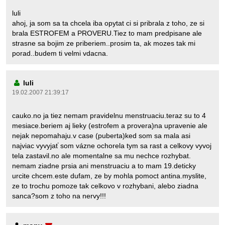
luli
ahoj, ja som sa ta chcela iba opytat ci si pribrala z toho, ze si
brala ESTROFEM a PROVERU.Tiez to mam predpisane ale
strasne sa bojim ze priberiem..prosim ta, ak mozes tak mi
porad..budem ti velmi vdacna.
luli
19.02.2007 21:39:17
cauko.no ja tiez nemam pravidelnu menstruaciu.teraz su to 4
mesiace.beriem aj lieky (estrofem a provera)na upravenie ale
nejak nepomahaju.v case (puberta)ked som sa mala asi
najviac vyvyjať som vázne ochorela tym sa rast a celkovy vyvoj
tela zastavil.no ale momentalne sa mu nechce rozhybat.
nemam ziadne prsia ani menstruaciu a to mam 19.deticky
urcite chcem.este dufam, ze by mohla pomoct antina.myslite,
ze to trochu pomoze tak celkovo v rozhybani, alebo ziadna
sanca?som z toho na nervy!!!