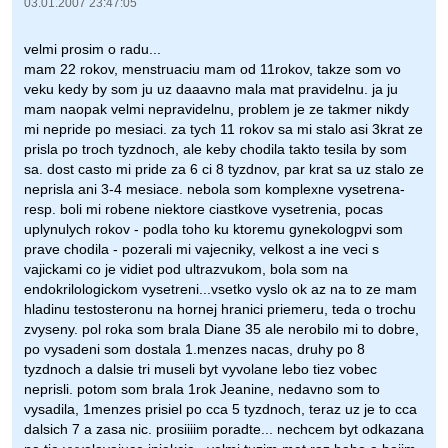
03.01.2007 23:47:05
velmi prosim o radu...
mam 22 rokov, menstruaciu mam od 11rokov, takze som vo
veku kedy by som ju uz daaavno mala mat pravidelnu. ja ju
mam naopak velmi nepravidelnu, problem je ze takmer nikdy
mi nepride po mesiaci. za tych 11 rokov sa mi stalo asi 3krat ze
prisla po troch tyzdnoch, ale keby chodila takto tesila by som
sa. dost casto mi pride za 6 ci 8 tyzdnov, par krat sa uz stalo ze
neprisla ani 3-4 mesiace. nebola som komplexne vysetrena-
resp. boli mi robene niektore ciastkove vysetrenia, pocas
uplynulych rokov - podla toho ku ktoremu gynekologpvi som
prave chodila - pozerali mi vajecniky, velkost a ine veci s
vajickami co je vidiet pod ultrazvukom, bola som na
endokrilologickom vysetreni...vsetko vyslo ok az na to ze mam
hladinu testosteronu na hornej hranici priemeru, teda o trochu
zvyseny. pol roka som brala Diane 35 ale nerobilo mi to dobre,
po vysadeni som dostala 1.menzes nacas, druhy po 8
tyzdnoch a dalsie tri museli byt vyvolane lebo tiez vobec
neprisli. potom som brala 1rok Jeanine, nedavno som to
vysadila, 1menzes prisiel po cca 5 tyzdnoch, teraz uz je to cca
dalsich 7 a zasa nic. prosiiiim poradte... nechcem byt odkazana