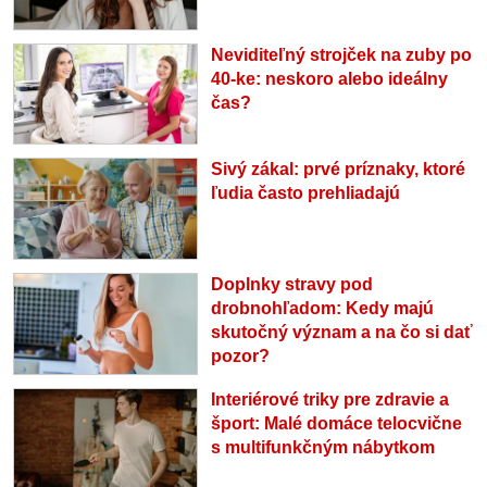
Neviditeľný strojček na zuby po
40-ke: neskoro alebo ideálny
čas?
Sivý zákal: prvé príznaky, ktoré
ľudia často prehliadajú
Doplnky stravy pod
drobnohľadom: Kedy majú
skutočný význam a na čo si dať
pozor?
Interiérové triky pre zdravie a
šport: Malé domáce telocvične
s multifunkčným nábytkom