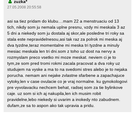
zuzka*
27.05.2008 20:55:58
asi sa tiez pridam do klubu....mam 22 a menstruaciu od 13
tich, nikdy som ju nemala uplne presnu, vzdy mi meskala 3 az
5 dni a niekedy som ju dostala aj skor,ale posledne tri roky sa
stala este nepravidelnesou,asi tak raz za polrok mi meska aj
dva tyzdne,teraz momentalne mi meska tri tyzdne a minuly
mesiac meskala len tri dni.som z toho uz dost na nervy a
rozmyslam preco vsetko mi moze meskat. neviem ci je to
tym,ze som pred tromi rokmi zacala pracovat a dva roky uz
studujem na vyske a ma to na svedomi stres alebo je to nejaka
porucha. nemam ani nejake zvlastne sfarbene a zapachajuce
vytoky,len v case ovulacie co je vraj normalne. ku gynokologovi
pre vyvolavacku nechcem behat, radsej som za tie bylinkove
caje. uz som si ich aj nakupila,len ich musim robit
pravidelne,lebo niekedy si uvarim a inokedy nto zabudnem.
dufam,ze sa to aspon ako tak upravia a pridu.