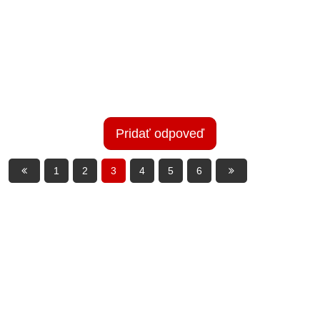
Pridať odpoveď
1
2
3
4
5
6