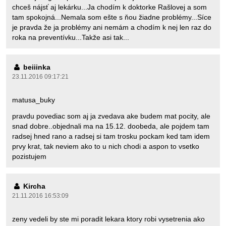
chceš nájsť aj lekárku...Ja chodím k doktorke Rašlovej a som
tam spokojná...Nemala som ešte s ňou žiadne problémy...Síce
je pravda že ja problémy ani nemám a chodím k nej len raz do
roka na preventívku...Takže asi tak...
beiiinka
23.11.2016 09:17:21
matusa_buky
pravdu povediac som aj ja zvedava ake budem mat pocity, ale
snad dobre..objednali ma na 15.12. doobeda, ale pojdem tam
radsej hned rano a radsej si tam trosku pockam ked tam idem
prvy krat, tak neviem ako to u nich chodi a aspon to vsetko
pozistujem
Kircha
21.11.2016 16:53:09
zeny vedeli by ste mi poradit lekara ktory robi vysetrenia ako