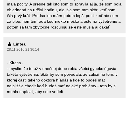
mala pocity. A presne tak isto som to spravila aj ja, že som bola
objednaná na určitú hodinu, ale išla som tam skôr, keď som
išla prvý krát. Predsa len mám potom lepší pocit keď nie som
za blbú, nemám rada keď niekto mešká a ešte na vyšetrenie a
potom sa tam zbytočne rozčuľujú že ešte musia aj čakať
Lintea
28.11.2016 21:36:14
- Kircha -
- myslím že to už v dnešnej dobe robia všetci gynekológovia
takéto vyšetrenia. Skôr by som povedala, že záleží na tom, v
ktorej časti takého doktora hľadáš a kde to budeš mať
najbližšie chodiť keď budeš mať nejaké problémy - toto by si
mohla napísať, aby sme vedeli