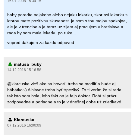
16.07.2008 15:34:15
baby poradte nejakeho alebo nejaku lekarku, skor asi lekarku s
ktorou mate pozitivnu skusenost. ja som s tou mojou spokojna,
ale je v trencine a ja teraz uz zijem aj pracujem v bratislave a
rada by som mala lekarku po ruke...
vopred dakujem za kazdu odpoved
matusa_buky
14.12.2016 15:16:58
@klarcuska vieš ako sa hovorí, treba sa modliť a bude aj
bábätko:-) A hlavne treba byť trpezlivý. To ti verím že si rada,
tak isto som bola, lebo fakt on je fajn doktor. Robí si prácu
zodpovedne a poriadne a to je v dnešnej dobe už zriedkavé
Klarcuska
07.12.2016 16:00:09