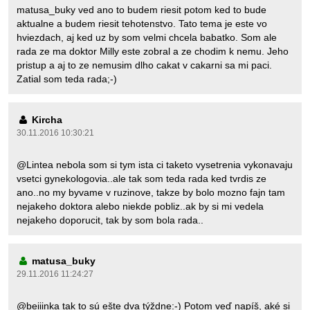
matusa_buky ved ano to budem riesit potom ked to bude
aktualne a budem riesit tehotenstvo. Tato tema je este vo
hviezdach, aj ked uz by som velmi chcela babatko. Som ale
rada ze ma doktor Milly este zobral a ze chodim k nemu. Jeho
pristup a aj to ze nemusim dlho cakat v cakarni sa mi paci.
Zatial som teda rada;-)
Kircha
30.11.2016 10:30:21
@Lintea nebola som si tym ista ci taketo vysetrenia vykonavaju
vsetci gynekologovia..ale tak som teda rada ked tvrdis ze
ano..no my byvame v ruzinove, takze by bolo mozno fajn tam
nejakeho doktora alebo niekde pobliz..ak by si mi vedela
nejakeho doporucit, tak by som bola rada..
matusa_buky
29.11.2016 11:24:27
@beiiinka tak to sú ešte dva týždne:-) Potom veď napíš, aké si