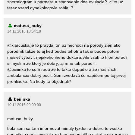
spermiogram u partnera a stanovenie dna ovulacie?..ci to uz
teraz vsetci gynekologovia robia..?
matusa_buky
14.11.2016 13:54:18
@klarcuska je to pravda, on už nechodí na pôrody žien ako
pôrodník takže to aj keď budeš tehotná tak si budeš potom
musieť vybaviť nejakého iného doktora. Ale však to ti on poradí
si myslím že ktorý je dobrý, aj mne tak poradil..
@beiiinka to som rada že to takto dopadlo a že máš z ich
ambulancie dobrý pocit. Som zvedavá čo napíšem po tej prvej
prehliadke. Na kedy ťa objednali?
beiiinka
10.11.2016 09:09:00
matusa_buky
bola som sa tam informovat minuly tyzden a dobre to vsetko
dopadlo..som si myslela ze tam budem dlho cakat v cakarni ale