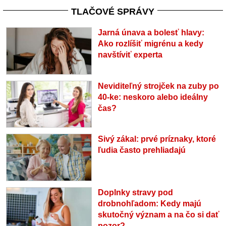
TLAČOVÉ SPRÁVY
Jarná únava a bolesť hlavy:
Ako rozlíšiť migrénu a kedy
navštíviť experta
Neviditeľný strojček na zuby po
40-ke: neskoro alebo ideálny
čas?
Sivý zákal: prvé príznaky, ktoré
ľudia často prehliadajú
Doplnky stravy pod
drobnohľadom: Kedy majú
skutočný význam a na čo si dať
pozor?