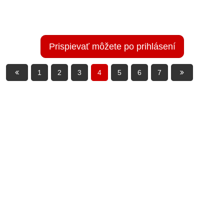
Prispievať môžete po prihlásení
1
2
3
4
5
6
7