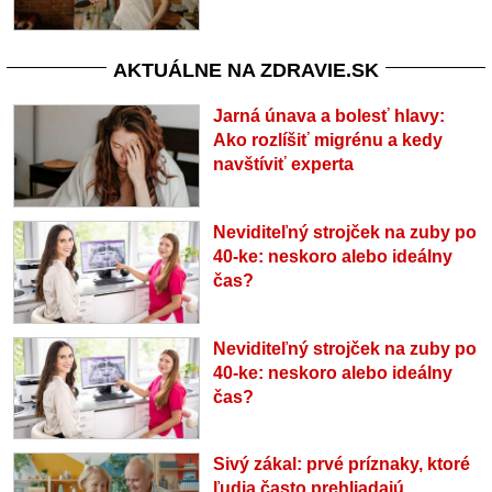
AKTUÁLNE NA ZDRAVIE.SK
Jarná únava a bolesť hlavy:
Ako rozlíšiť migrénu a kedy
navštíviť experta
Neviditeľný strojček na zuby po
40-ke: neskoro alebo ideálny
čas?
Neviditeľný strojček na zuby po
40-ke: neskoro alebo ideálny
čas?
Sivý zákal: prvé príznaky, ktoré
ľudia často prehliadajú