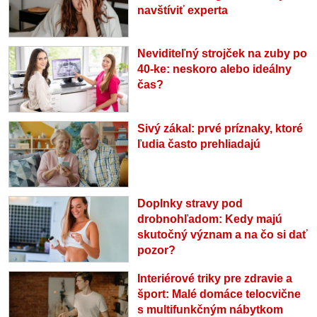
navštíviť experta
Neviditeľný strojček na zuby po
40-ke: neskoro alebo ideálny
čas?
Sivý zákal: prvé príznaky, ktoré
ľudia často prehliadajú
Doplnky stravy pod
drobnohľadom: Kedy majú
skutočný význam a na čo si dať
pozor?
Interiérové triky pre zdravie a
šport: Malé domáce telocvične
s multifunkčným nábytkom