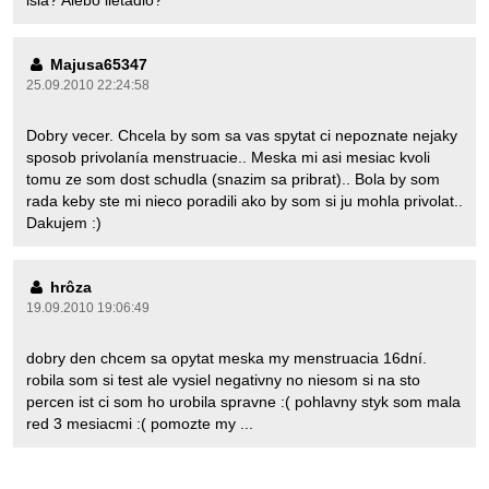
Majusa65347
25.09.2010 22:24:58
Dobry vecer. Chcela by som sa vas spytat ci nepoznate nejaky
sposob privolanía menstruacie.. Meska mi asi mesiac kvoli
tomu ze som dost schudla (snazim sa pribrat).. Bola by som
rada keby ste mi nieco poradili ako by som si ju mohla privolat..
Dakujem :)
hrôza
19.09.2010 19:06:49
dobry den chcem sa opytat meska my menstruacia 16dní.
robila som si test ale vysiel negativny no niesom si na sto
percen ist ci som ho urobila spravne :( pohlavny styk som mala
red 3 mesiacmi :( pomozte my ...