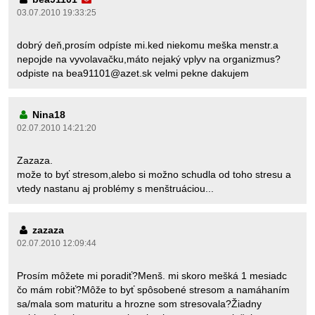
03.07.2010 19:33:25
dobrý deň,prosím odpíste mi.ked niekomu meška menstr.a
nepojde na vyvolavačku,máto nejaký vplyv na organizmus?
odpiste na bea91101@azet.sk velmi pekne dakujem
Nina18
02.07.2010 14:21:20
Zazaza.
može to byť stresom,alebo si možno schudla od toho stresu a
vtedy nastanu aj problémy s menštruáciou...
zazaza
02.07.2010 12:09:44
Prosím môžete mi poradiť?Menš. mi skoro mešká 1 mesiadc
čo mám robiť?Môže to byť spôsobené stresom a namáhaním
sa/mala som maturitu a hrozne som stresovala?Žiadny