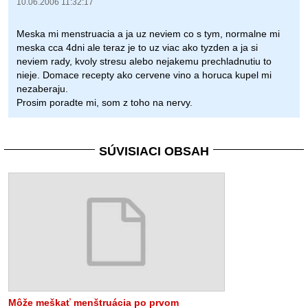
10.06.2006 11:32:17
Meska mi menstruacia a ja uz neviem co s tym, normalne mi
meska cca 4dni ale teraz je to uz viac ako tyzden a ja si
neviem rady, kvoly stresu alebo nejakemu prechladnutiu to
nieje. Domace recepty ako cervene vino a horuca kupel mi
nezaberaju.
Prosim poradte mi, som z toho na nervy.
SÚVISIACI OBSAH
Môže meškať menštruácia po prvom