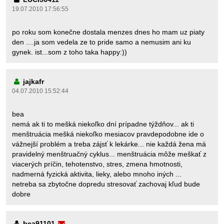
19.07.2010 17:56:55
po roku som konečne dostala menzes dnes ho mam uz piaty
den ....ja som vedela ze to pride samo a nemusim ani ku
gynek. ist...som z toho taka happy:))
jajkafr
04.07.2010 15:52:44
bea
nemá ak ti to mešká niekoľko dní prípadne týždňov... ak ti
menštruácia mešká niekoľko mesiacov pravdepodobne ide o
vážnejší problém a treba zájsť k lekárke... nie každá žena má
pravidelný menštruačný cyklus... menštruácia môže meškať z
viacerých príčin, tehotenstvo, stres, zmena hmotnosti,
nadmerná fyzická aktivita, lieky, alebo mnoho iných ...
netreba sa zbytočne dopredu stresovať zachovaj kľud bude
dobre
bea91101