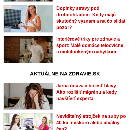
Doplnky stravy pod
drobnohľadom: Kedy majú
skutočný význam a na čo si dať
pozor?
Interiérové triky pre zdravie a
šport: Malé domáce telocvične
s multifunkčným nábytkom
AKTUÁLNE NA ZDRAVIE.SK
Jarná únava a bolesť hlavy:
Ako rozlíšiť migrénu a kedy
navštíviť experta
Neviditeľný strojček na zuby po
40-ke: neskoro alebo ideálny
čas?