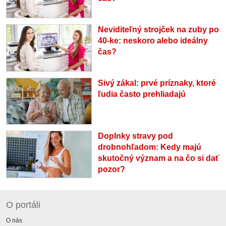
Neviditeľný strojček na zuby po
40-ke: neskoro alebo ideálny
čas?
Sivý zákal: prvé príznaky, ktoré
ľudia často prehliadajú
Doplnky stravy pod
drobnohľadom: Kedy majú
skutočný význam a na čo si dať
pozor?
O portáli
O nás