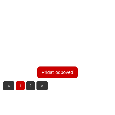
Pridať odpoveď
1
2