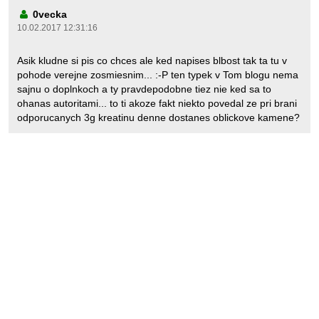
0vecka
10.02.2017 12:31:16
Asik kludne si pis co chces ale ked napises blbost tak ta tu v
pohode verejne zosmiesnim... :-P ten typek v Tom blogu nema
sajnu o doplnkoch a ty pravdepodobne tiez nie ked sa to
ohanas autoritami... to ti akoze fakt niekto povedal ze pri brani
odporucanych 3g kreatinu denne dostanes oblickove kamene?