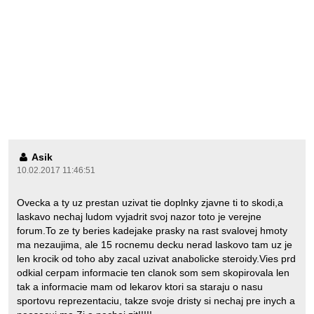
Asik
10.02.2017 11:46:51
Ovecka a ty uz prestan uzivat tie doplnky zjavne ti to skodi,a
laskavo nechaj ludom vyjadrit svoj nazor toto je verejne
forum.To ze ty beries kadejake prasky na rast svalovej hmoty
ma nezaujima, ale 15 rocnemu decku nerad laskovo tam uz je
len krocik od toho aby zacal uzivat anabolicke steroidy.Vies prd
odkial cerpam informacie ten clanok som sem skopirovala len
tak a informacie mam od lekarov ktori sa staraju o nasu
sportovu reprezentaciu, takze svoje dristy si nechaj pre inych a