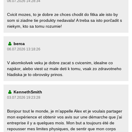
06.07.2026 14:28:34
Cvicit mozes, to je dobre ze chces chodit do fitka ale isto by
som si ziadne tie produkty nedavala! A treba sa isto porčadit s
niekym, kto sa tomu rozumie!
berca
06.07.2026 13:18:26
V akomkolvek veku je dobre zacat s cvicenim, idealne co
najskor, alebo viest uz male deti k tomu, vsak zo zdravotneho
hladiska je to obrovsky prinos.
KennethSmith
03.07.2026 19:23:28
Bonjour tout le monde, je m'appelle Alex et je voulais partager
mon expérience et obtenir vos avis sur une démarche que j'ai
entreprise il y a quelques mois. Mon but a toujours été de
repousser mes limites physiques, de sentir que mon corps