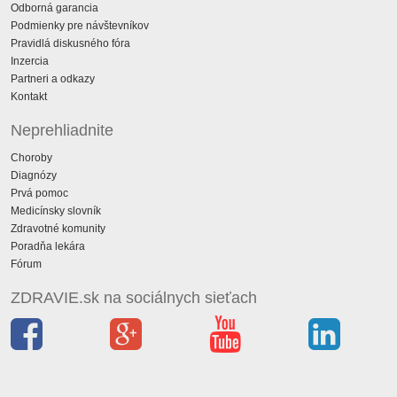
Odborná garancia
Podmienky pre návštevníkov
Pravidlá diskusného fóra
Inzercia
Partneri a odkazy
Kontakt
Neprehliadnite
Choroby
Diagnózy
Prvá pomoc
Medicínsky slovník
Zdravotné komunity
Poradňa lekára
Fórum
ZDRAVIE.sk na sociálnych sieťach