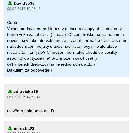
David8536
09.02.2017 19:25:47
Caute
Volam sa david mam 15 rokov a chcem sa spytat ci mozem v
tomto veku zacat cvicit (fitness). Chcem trosku nabrat objem a
neviem ci v takomto veku mozem zacat normalne cvicit ci sa mi
nahodou napr.: nejaky stavec nachrbte nevyvinie zle alebo
nieco v tom zmysle? Ci mozem normalne chodit do posilky
aspon 3 krat tyzdenne? A ci mozem cvicit vsetky
cviky(bench,drepy,zdvihanie jednoruciek atd...)
Dakujem za odpovede;)
zdravicko19
06.07.2026 14:53:17
už včera bolo neskoro :D
miruska01