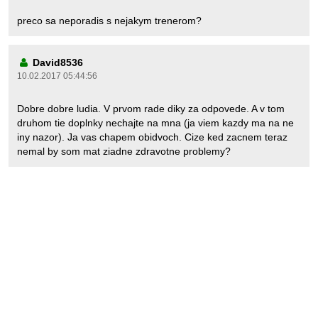
preco sa neporadis s nejakym trenerom?
David8536
10.02.2017 05:44:56
Dobre dobre ludia. V prvom rade diky za odpovede. A v tom
druhom tie doplnky nechajte na mna (ja viem kazdy ma na ne
iny nazor). Ja vas chapem obidvoch. Cize ked zacnem teraz
nemal by som mat ziadne zdravotne problemy?