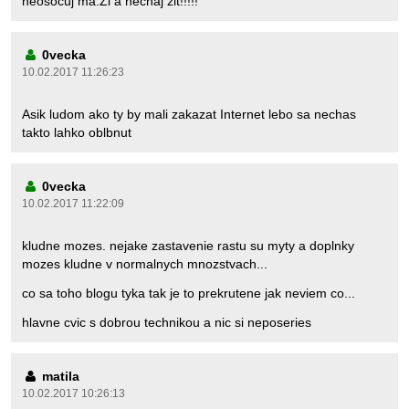
neosocuj ma.Zi a nechaj zit!!!!!
0vecka
10.02.2017 11:26:23
Asik ludom ako ty by mali zakazat Internet lebo sa nechas
takto lahko oblbnut
0vecka
10.02.2017 11:22:09
kludne mozes. nejake zastavenie rastu su myty a doplnky
mozes kludne v normalnych mnozstvach...
co sa toho blogu tyka tak je to prekrutene jak neviem co...
hlavne cvic s dobrou technikou a nic si neposeries
matila
10.02.2017 10:26:13