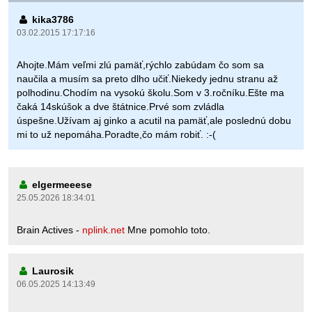
kika3786
03.02.2015 17:17:16
Ahojte.Mám veľmi zlú pamäť,rýchlo zabúdam čo som sa
naučila a musím sa preto dlho učiť.Niekedy jednu stranu až
polhodinu.Chodím na vysokú školu.Som v 3.ročníku.Ešte ma
čaká 14skúšok a dve štátnice.Prvé som zvládla
úspešne.Užívam aj ginko a acutil na pamäť,ale poslednú dobu
mi to už nepomáha.Poradte,čo mám robiť. :-(
elgermeeese
25.05.2026 18:34:01
Brain Actives -
nplink.net
Mne pomohlo toto.
Laurosik
06.05.2025 14:13:49