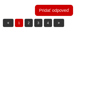
Pridať odpoveď
1
2
3
4