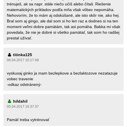
trénuješ, ak sa napr. stále niečo učíš alebo čítaš. Riešenie
matematických príkladov podľa mňa však vôbec nepomáha.
Nehovorím, že to mám aj odskúšané, ale isto skôr nie, ako hej.
Bral som aj gingo, ale dal som si ho len raz a dodnes si na ten
moment veľmi dobre pamätám, tak asi pomáha. Babka mi však
povedala, že nie je dobré si všetko pamätať, tak som ho radšej
prestal užívať.
titinka125
06.04.2017 10:17:48
vyskusaj ginko ja mam bezlepkove a bezlaktozove nezatazuje
vobec travenie
-odkaz odstránený-
hildahil
05.04.2017 16:37:37
Pamäť treba vytrénovať