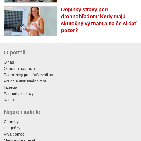
Doplnky stravy pod
drobnohľadom: Kedy majú
skutočný význam a na čo si dať
pozor?
O portáli
O nás
Odborná garancia
Podmienky pre návštevníkov
Pravidlá diskusného fóra
Inzercia
Partneri a odkazy
Kontakt
Neprehliadnite
Choroby
Diagnózy
Prvá pomoc
Medicínsky slovník