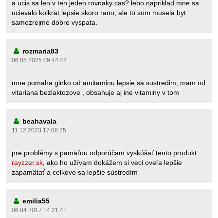
a ucis sa len v ten jeden rovnaky cas? lebo napriklad mne sa
ucievalo kolkrat lepsie skoro rano, ale to som musela byt
samozrejme dobre vyspata.
rozmaria83
06.05.2025 09:44:42
mne pomaha ginko od amitaminu lepsie sa sustredim, mam od
vitariana bezlaktozove , obsahuje aj ine vitaminy v tom
beahavala
11.12.2023 17:08:25
pre problémy s pamäťou odporúčam vyskúšať tento produkt
rayzzer.sk
, ako ho užívam dokážem si veci oveľa lepšie
zapamätať a celkovo sa lepšie sústredím
emilia55
06.04.2017 14:21:41