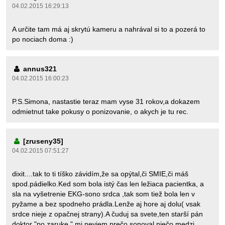
04.02.2015 16:29:13
A určite tam má aj skrytú kameru a nahrával si to a pozerá to
po nociach doma :)
annus321
04.02.2015 16:00:23
P.S.Simona, nastastie teraz mam vyse 31 rokov,a dokazem
odmietnut take pokusy o ponizovanie, o akych je tu rec.
[zruseny35]
04.02.2015 07:51:27
dixit....tak to ti tíško závidím,že sa opýtal,či SMIE,či máš
spod.pádielko.Ked som bola istý čas len ležiaca pacientka, a
sla na vyšetrenie EKG-sono srdca ,tak som tiež bola len v
pyžame a bez spodneho prádla.Lenže aj hore aj dolu( vsak
srdce nieje z opačnej strany).A čuduj sa svete,ten starší pán
doktor "po zaruke " mi neviem prečo sonoval niečo medzi