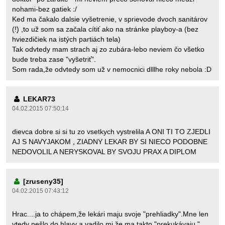
nohami-bez gatiek :/
Ked ma čakalo dalsie vyšetrenie, v sprievode dvoch sanitárov
(!) ,to už som sa začala cítiť ako na stránke playboy-a (bez
hviezdičiek na istých partiách tela)
Tak odvtedy mam strach aj zo zubára-lebo neviem čo všetko
bude treba zase "vyšetriť".
Som rada,že odvtedy som už v nemocnici dlllhe roky nebola :D
LEKAR73
04.02.2015 07:50:14
dievca dobre si si tu zo vsetkych vystrelila A ONI TI TO ZJEDLI
AJ S NAVYJAKOM , ZIADNY LEKAR BY SI NIECO PODOBNE
NEDOVOLIL A NERYSKOVAL BY SVOJU PRAX A DIPLOM
[zruseny35]
04.02.2015 07:43:12
Hrac....ja to chápem,že lekári maju svoje "prehliadky".Mne len
vtedy nešlo do hlavy a vadilo mi,že ma takto "prekukávaju "