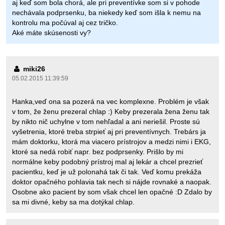
aj keď som bola chorá, ale pri preventívke som si v pohode
nechávala podprsenku, ba niekedy keď som išla k nemu na
kontrolu ma počúval aj cez tričko.
Aké máte skúsenosti vy?
miki26
05.02.2015 11:39:59
Hanka,veď ona sa pozerá na vec komplexne. Problém je však
v tom, že ženu prezeral chlap :) Keby prezerala žena ženu tak
by nikto nič uchylne v tom nehľadal a ani neriešil. Proste sú
vyšetrenia, ktoré treba strpieť aj pri preventívnych. Trebárs ja
mám doktorku, ktorá ma viacero prístrojov a medzi nimi i EKG,
ktoré sa nedá robiť napr. bez podprsenky. Prišlo by mi
normálne keby podobný prístroj mal aj lekár a chcel prezrieť
pacientku, keď je už polonahá tak či tak. Veď komu prekáža
doktor opačného pohlavia tak nech si nájde rovnaké a naopak.
Osobne ako pacient by som však chcel len opačné :D Zdalo by
sa mi divné, keby sa ma dotýkal chlap.