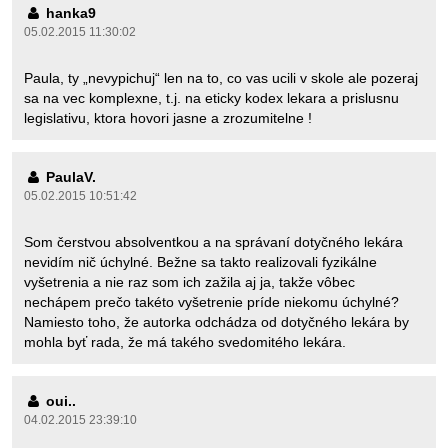
hanka9
05.02.2015 11:30:02
Paula, ty „nevypichuj“ len na to, co vas ucili v skole ale pozeraj
sa na vec komplexne, t.j. na eticky kodex lekara a prislusnu
legislativu, ktora hovori jasne a zrozumitelne !
PaulaV.
05.02.2015 10:51:42
Som čerstvou absolventkou a na správaní dotyčného lekára
nevidím nič úchylné. Bežne sa takto realizovali fyzikálne
vyšetrenia a nie raz som ich zažila aj ja, takže vôbec
nechápem prečo takéto vyšetrenie príde niekomu úchylné?
Namiesto toho, že autorka odchádza od dotyčného lekára by
mohla byť rada, že má takého svedomitého lekára.
oui..
04.02.2015 23:39:10