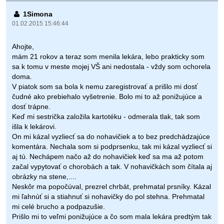
1Simona
01.02.2015 15:46:44
Ahojte,
mám 21 rokov a teraz som menila lekára, lebo prakticky som
sa k tomu v meste mojej VŠ ani nedostala - vždy som ochorela
doma.
V piatok som sa bola k nemu zaregistrovať a prišlo mi dosť
čudné ako prebiehalo vyšetrenie. Bolo mi to až ponižujúce a
dosť trápne.
Keď mi sestrička založila kartotéku - odmerala tlak, tak som
išla k lekárovi.
On mi kázal vyzliecť sa do nohavičiek a to bez predchádzajúce
komentára. Nechala som si podprsenku, tak mi kázal vyzliecť si
aj tú. Nechápem načo až do nohavičiek keď sa ma až potom
začal vypytovať o chorobách a tak. V nohavičkách som čítala aj
obrázky na stene,....
Neskôr ma popočúval, prezrel chrbát, prehmatal prsníky. Kázal
mi ľahnúť si a stiahnuť si nohavičky do pol stehna. Prehmatal
mi celé brucho a podpazušie.
Prišlo mi to veľmi ponižujúce a čo som mala lekára predtým tak