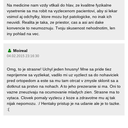
Na medicine nam vzdy vtlkali do hlav, ze kvalitne fyzikalne
vysetrenie sa ma robit na vyzlecenom pacientovi, aby si lekar
vsimol aj odchylky, ktore mozu byt patologicke, no inak ich
neuvidi. Realita je taka, ze priestor, cas a asi ani dake
konvencie to neumoznuju. Tvoju skusenost nehodnotim, len
iny pohlad na vec.
Moireal
04.02.2015 23:16:30
Omg, to je strasne! Uchyl jeden hnusny! Mne sa pride tiez
neprijemne sa vyzliekat, vadilo mi uz vyzliect sa do nohaviciek
pred ortopedom a este sa mu tam otrcat v zmysle sklonit sa a
dotknut sa prstvo na nohach. A to jeho prezeranie si ma. Oni to
vazne zneuzivaju na ocumovanie mladych zien. Strasne ma to
vytaca. Clovek pomaly vyzlecu z koze a zdravotne mu aj tak
nijak nepomozu. :/ Hentaky pristup je na udanie ale je to tazke.
:(