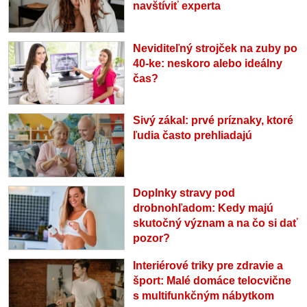
navštíviť experta
Neviditeľný strojček na zuby po
40-ke: neskoro alebo ideálny
čas?
Sivý zákal: prvé príznaky, ktoré
ľudia často prehliadajú
Doplnky stravy pod
drobnohľadom: Kedy majú
skutočný význam a na čo si dať
pozor?
Interiérové triky pre zdravie a
šport: Malé domáce telocvične
s multifunkčným nábytkom