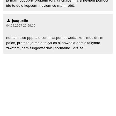
ja mam podobny problem total ta chapem,ja si neviem pomöct
ide to dole kopcom ,neviem co mam robit,
jacquelin
04.04.2007 22:59:10
nemam sice ppp, ale cem ti aspon powedat ze ti moc drzim
palce, pretoze je malo takyx co si powedia dost s takymto
ziwotom, cem fungowat dalej normalne.. drz sa!!