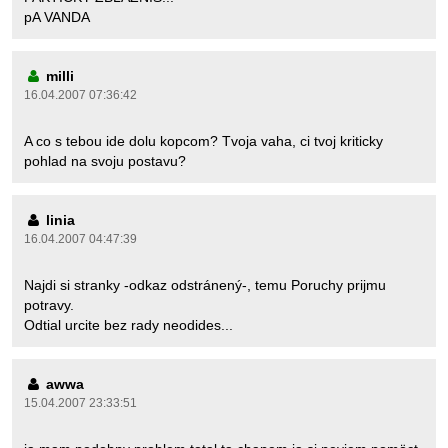
pA VANDA
milli
16.04.2007 07:36:42
A co s tebou ide dolu kopcom? Tvoja vaha, ci tvoj kriticky
pohlad na svoju postavu?
linia
16.04.2007 04:47:39
Najdi si stranky -odkaz odstránený-, temu Poruchy prijmu
potravy.
Odtial urcite bez rady neodides...
awwa
15.04.2007 23:33:51