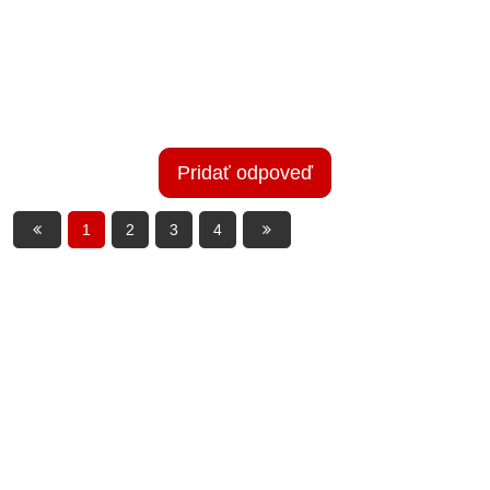
Pridať odpoveď
1
2
3
4