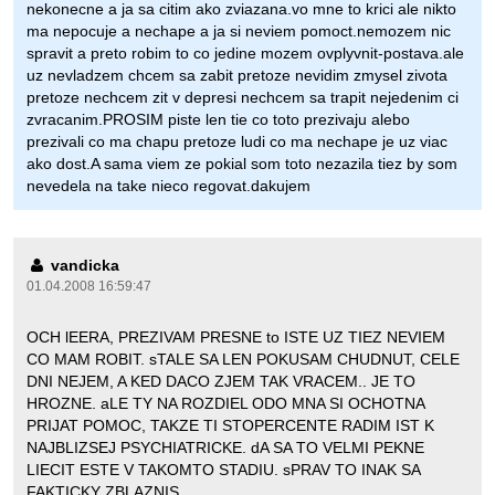
nekonecne a ja sa citim ako zviazana.vo mne to krici ale nikto
ma nepocuje a nechape a ja si neviem pomoct.nemozem nic
spravit a preto robim to co jedine mozem ovplyvnit-postava.ale
uz nevladzem chcem sa zabit pretoze nevidim zmysel zivota
pretoze nechcem zit v depresi nechcem sa trapit nejedenim ci
zvracanim.PROSIM piste len tie co toto prezivaju alebo
prezivali co ma chapu pretoze ludi co ma nechape je uz viac
ako dost.A sama viem ze pokial som toto nezazila tiez by som
nevedela na take nieco regovat.dakujem
vandicka
01.04.2008 16:59:47
OCH lEERA, PREZIVAM PRESNE to ISTE UZ TIEZ NEVIEM
CO MAM ROBIT. sTALE SA LEN POKUSAM CHUDNUT, CELE
DNI NEJEM, A KED DACO ZJEM TAK VRACEM.. JE TO
HROZNE. aLE TY NA ROZDIEL ODO MNA SI OCHOTNA
PRIJAT POMOC, TAKZE TI STOPERCENTE RADIM IST K
NAJBLIZSEJ PSYCHIATRICKE. dA SA TO VELMI PEKNE
LIECIT ESTE V TAKOMTO STADIU. sPRAV TO INAK SA
FAKTICKY ZBLAZNIS...