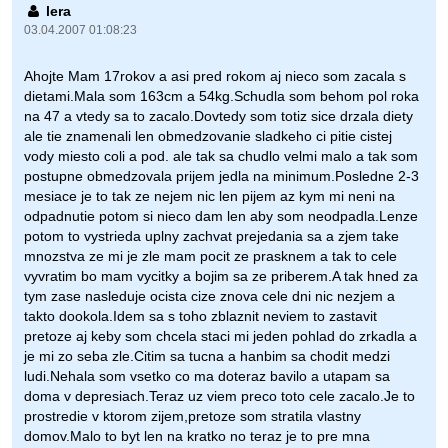
lera
03.04.2007 01:08:23
Ahojte Mam 17rokov a asi pred rokom aj nieco som zacala s
dietami.Mala som 163cm a 54kg.Schudla som behom pol roka
na 47 a vtedy sa to zacalo.Dovtedy som totiz sice drzala diety
ale tie znamenali len obmedzovanie sladkeho ci pitie cistej
vody miesto coli a pod. ale tak sa chudlo velmi malo a tak som
postupne obmedzovala prijem jedla na minimum.Posledne 2-3
mesiace je to tak ze nejem nic len pijem az kym mi neni na
odpadnutie potom si nieco dam len aby som neodpadla.Lenze
potom to vystrieda uplny zachvat prejedania sa a zjem take
mnozstva ze mi je zle mam pocit ze prasknem a tak to cele
vyvratim bo mam vycitky a bojim sa ze priberem.A tak hned za
tym zase nasleduje ocista cize znova cele dni nic nezjem a
takto dookola.Idem sa s toho zblaznit neviem to zastavit
pretoze aj keby som chcela staci mi jeden pohlad do zrkadla a
je mi zo seba zle.Citim sa tucna a hanbim sa chodit medzi
ludi.Nehala som vsetko co ma doteraz bavilo a utapam sa
doma v depresiach.Teraz uz viem preco toto cele zacalo.Je to
prostredie v ktorom zijem,pretoze som stratila vlastny
domov.Malo to byt len na kratko no teraz je to pre mna