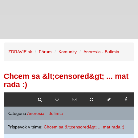
ZDRAVIE.sk
Fórum
Komunity
Anorexia - Bulímia
Chcem sa &lt;censored&gt; ... mat
rada :)
Kategória
Anorexia - Bulímia
Príspevok v téme:
Chcem sa &lt;censored&gt; ... mat rada :)