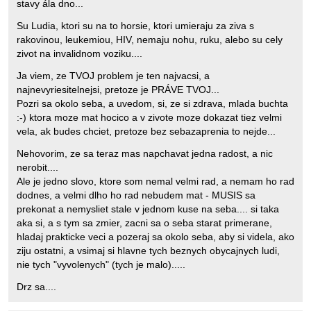
stavy ála dno...
Su Ludia, ktori su na to horsie, ktori umieraju za ziva s
rakovinou, leukemiou, HIV, nemaju nohu, ruku, alebo su cely
zivot na invalidnom voziku....
Ja viem, ze TVOJ problem je ten najvacsi, a
najnevyriesitelnejsi, pretoze je PRÁVE TVOJ...
Pozri sa okolo seba, a uvedom, si, ze si zdrava, mlada buchta
:-) ktora moze mat hocico a v zivote moze dokazat tiez velmi
vela, ak budes chciet, pretoze bez sebazaprenia to nejde...
Nehovorim, ze sa teraz mas napchavat jedna radost, a nic
nerobit....
Ale je jedno slovo, ktore som nemal velmi rad, a nemam ho rad
dodnes, a velmi dlho ho rad nebudem mat - MUSIS sa
prekonat a nemysliet stale v jednom kuse na seba.... si taka
aka si, a s tym sa zmier, zacni sa o seba starat primerane,
hladaj prakticke veci a pozeraj sa okolo seba, aby si videla, ako
ziju ostatni, a vsimaj si hlavne tych beznych obycajnych ludi,
nie tych "vyvolenych" (tych je malo).....
Drz sa....