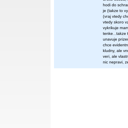
hodi do schra
je (takze to v
(vraj vtedy c
vtedy skoro vz
vykrikuje mam
tenke...takze
unavuje prize
chce evidentne
kludny, ale vn
veri, ale vlast
nic nepravi, z