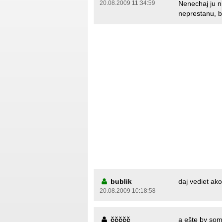
20.08.2009 11:34:59
Nenechaj ju ni
neprestanu, bu
bublik
daj vediet ako
20.08.2009 10:18:58
ččččč
a ešte by som 