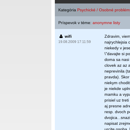
Kategória
Psychické / Osobné problém
Príspevok v téme:
anonymne listy
wifi
Zdravim, viem,
19.08.2009 17:11:59
najrychlejsia
niekedy v jes
\"davajte si p
doma sa nasi 
clovek az az 
neprevinila (
pravda). Skor
niekym chodit
je niekde upln
mamku a vypat
prisiel uz tre
aj presne ad
resp. dvoch p
dvojica...snazi
napisat zrejm
urcite osoba, 