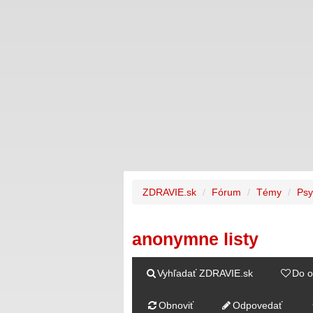
ZDRAVIE.sk
Fórum
Témy
Psy
anonymne listy
Vyhľadať ZDRAVIE.sk
Do o
Obnoviť
Odpovedať