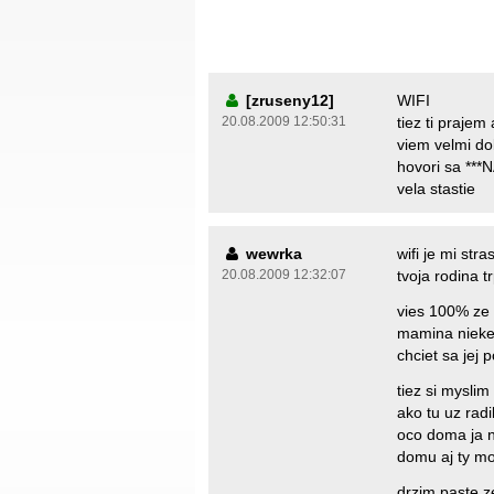
[zruseny12]
WIFI
20.08.2009 12:50:31
tiez ti prajem
viem velmi dob
hovori sa **
vela stastie
wewrka
wifi je mi str
20.08.2009 12:32:07
tvoja rodina tr
vies 100% ze 
mamina nieke
chciet sa jej
tiez si myslim
ako tu uz radi
oco doma ja n
domu aj ty mo
drzim paste z