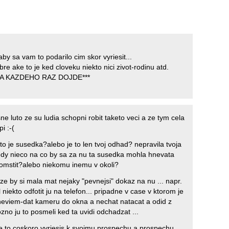
 aby sa vam to podarilo cim skor vyriesit...
re ake to je ked cloveku niekto nici zivot-rodinu atd.
*NA KAZDEHO RAZ DOJDE***
asne luto ze su ludia schopni robit taketo veci a ze tym cela
pi :-(
to je susedka?alebo je to len tvoj odhad? nepravila tvoja
dy nieco na co by sa za nu ta susedka mohla hnevata
 pomstit?alebo niekomu inemu v okoli?
 ze by si mala mat nejaky "pevnejsi" dokaz na nu ... napr.
l niekto odfotit ju na telefon... pripadne v case v ktorom je
eviem-dat kameru do okna a nechat natacat a odid z
zno ju to posmeli ked ta uvidi odchadzat ...
e to coskoro vyriesis k svojmu prospechu a prospechu