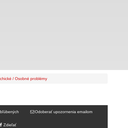
chické / Osobné problémy
bľúbených
Odoberať upozornenia emailom
Zdieľať