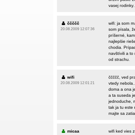
vasej rodinky.
ččččč
wifi: ja som m
20.08.2009 12:07:36
som písala, že
príšerné, kam
najlepšie rieš
chodia. Prípad
navštívili a 
od strachu.
wifi
ččččč, ved pr
20.08.2009 12:01:21
vtedy nebola..
doma a ona je
a ta suseda je
jednoduche, 
tak ja tu este
majte sa zati
micaa
wifi ked vies 