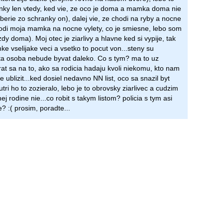
nky len vtedy, ked vie, ze oco je doma a mamka doma nie
yberie zo schranky on), dalej vie, ze chodi na ryby a nocne
hodi moja mamka na nocne vylety, co je smiesne, lebo som
dy doma). Moj otec je ziarlivy a hlavne ked si vypije, tak
ke vselijake veci a vsetko to pocut von...steny su
 ta osoba nebude byvat daleko. Co s tym? ma to uz
rat sa na to, ako sa rodicia hadaju kvoli niekomu, kto nam
 ublizit...ked dosiel nedavno NN list, oco sa snazil byt
utri ho to zozieralo, lebo je to obrovsky ziarlivec a cudzim
nej rodine nie...co robit s takym listom? policia s tym asi
e? :( prosim, poradte...