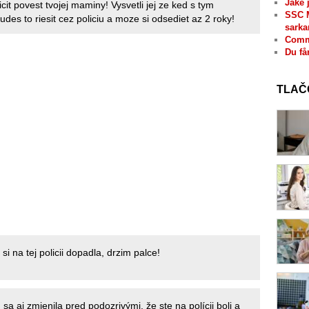
Jaké 
cit povest tvojej maminy! Vysvetli jej ze ked s tym
SSC 
des to riesit cez policiu a moze si odsediet az 2 roky!
sarka
Comme
Du få
TLAČ
 si na tej policii dopadla, drzim palce!
sa aj zmienila pred podozrivými, že ste na polícii boli a