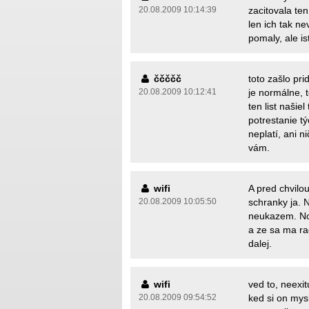
20.08.2009 10:14:39
zacitovala ten
len ich tak ne
pomaly, ale is
ččččč
toto zašlo pri
20.08.2009 10:12:41
je normálne, t
ten list našie
potrestanie t
neplatí, ani n
vám.
wifi
A pred chvilou
20.08.2009 10:05:50
schranky ja. 
neukazem. No
a ze sa ma ra
dalej.
wifi
ved to, neexit
20.08.2009 09:54:52
ked si on mysl