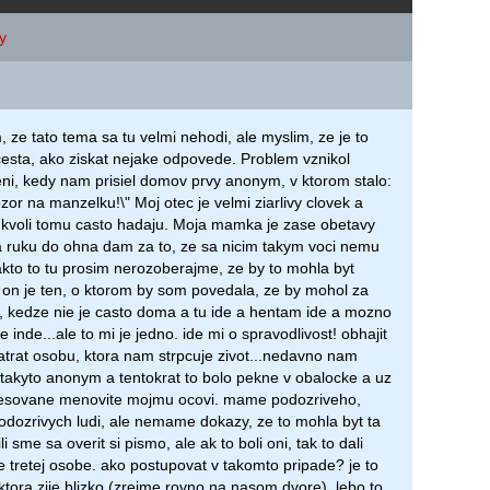
y
 ze tato tema sa tu velmi nehodi, ale myslim, ze je to
 cesta, ako ziskat nejake odpovede. Problem vznikol
eni, kedy nam prisiel domov prvy anonym, v ktorom stalo:
ozor na manzelku!\" Moj otec je velmi ziarlivy clovek a
kvoli tomu casto hadaju. Moja mamka je zase obetavy
a ruku do ohna dam za to, ze sa nicim takym voci nemu
takto to tu prosim nerozoberajme, ze by to mohla byt
 on je ten, o ktorom by som povedala, ze by mohol za
, kedze nie je casto doma a tu ide a hentam ide a mozno
e inde...ale to mi je jedno. ide mi o spravodlivost! obhajit
rat osobu, ktora nam strpcuje zivot...nedavno nam
ti takyto anonym a tentokrat to bolo pekne v obalocke a uz
resovane menovite mojmu ocovi. mame podozriveho,
odozrivych ludi, ale nemame dokazy, ze to mohla byt ta
li sme sa overit si pismo, ale ak to boli oni, tak to dali
e tretej osobe. ako postupovat v takomto pripade? je to
ktora zije blizko (zrejme rovno na nasom dvore), lebo to