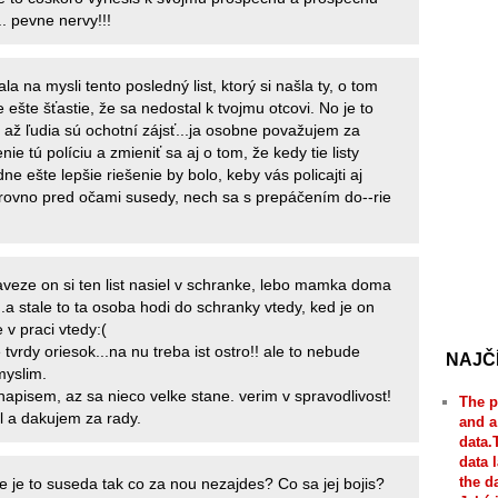
.. pevne nervy!!!
ala na mysli tento posledný list, ktorý si našla ty, o tom
 ešte šťastie, že sa nedostal k tvojmu otcovi. No je to
 až ľudia sú ochotní zájsť...ja osobne považujem za
enie tú políciu a zmieniť sa aj o tom, že kedy tie listy
ne ešte lepšie riešenie by bolo, keby vás policajti aj
to rovno pred očami susedy, nech sa s prepáčením do--rie
aveze on si ten list nasiel v schranke, lebo mamka doma
.a stale to ta osoba hodi do schranky vtedy, ked je on
 v praci vtedy:(
 tvrdy oriesok...na nu treba ist ostro!! ale to nebude
NAJČ
myslim.
 napisem, az sa nieco velke stane. verim v spravodlivost!
The p
al a dakujem za rady.
and a
data.
data 
the d
ze je to suseda tak co za nou nezajdes? Co sa jej bojis?