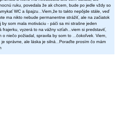
ocnú ruku, povedala že ak chcem, bude po jedle vždy so
ykať WC a špajzu...Viem,že to takto nepôjde stále, veď
ote ma nikto nebude permanentne strážiť, ale na začiatok
j by som mala motiváciu - páči sa mi strašne jeden
 frajerku, vyzerá to na vážny vzťah...viem si predstaviť,
 o niečo požiadal, spravila by som to ...čokoľvek. Viem,
e je správne, ale láska je silná...Poraďte prosím čo mám
m