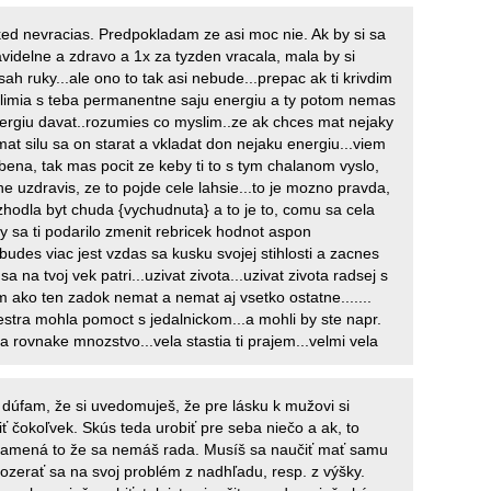
ed nevracias. Predpokladam ze asi moc nie. Ak by si sa
avidelne a zdravo a 1x za tyzden vracala, mala by si
ah ruky...ale ono to tak asi nebude...prepac ak ti krivdim
limia s teba permanentne saju energiu a ty potom nemas
nergiu davat..rozumies co myslim..ze ak chces mat nejaky
at silu sa on starat a vkladat don nejaku energiu...viem
ubena, tak mas pocit ze keby ti to s tym chalanom vyslo,
e uzdravis, ze to pojde cele lahsie...to je mozno pravda,
ozhodla byt chuda {vychudnuta} a to je to, comu sa cela
by sa ti podarilo zmenit rebricek hodnot aspon
 budes viac jest vzdas sa kusku svojej stihlosti a zacnes
sa na tvoj vek patri...uzivat zivota...uzivat zivota radsej s
 ako ten zadok nemat a nemat aj vsetko ostatne.......
estra mohla pomoct s jedalnickom...a mohli by ste napr.
a rovnake mnozstvo...vela stastia ti prajem...velmi vela
dúfam, že si uvedomuješ, že pre lásku k mužovi si
ť čokoľvek. Skús teda urobiť pre seba niečo a ak, to
amená to že sa nemáš rada. Musíš sa naučiť mať samu
ozerať sa na svoj problém z nadhľadu, resp. z výšky.