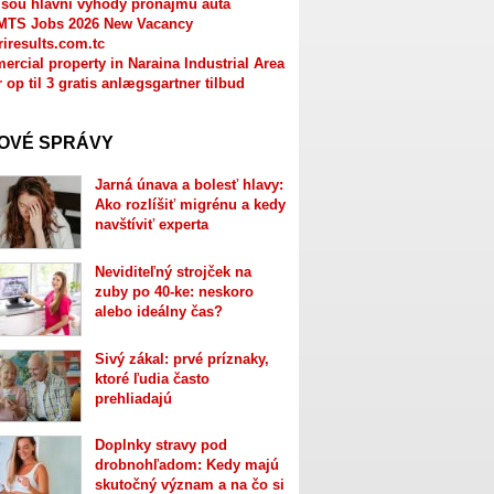
jsou hlavní výhody pronájmu auta
MTS Jobs 2026 New Vacancy
riresults.com.tc
rcial property in Naraina Industrial Area
r op til 3 gratis anlægsgartner tilbud
OVÉ SPRÁVY
Jarná únava a bolesť hlavy:
Ako rozlíšiť migrénu a kedy
navštíviť experta
Neviditeľný strojček na
zuby po 40-ke: neskoro
alebo ideálny čas?
Sivý zákal: prvé príznaky,
ktoré ľudia často
prehliadajú
Doplnky stravy pod
drobnohľadom: Kedy majú
skutočný význam a na čo si