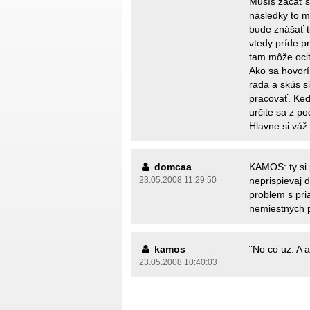
Musíš začať s
následky to mô
bude znášať ti
vtedy príde p
tam môže ocit
Ako sa hovorí
rada a skús s
pracovať. Keď
určite sa z p
Hlavne si váž 
domcaa
KAMOS: ty si 
23.05.2008 11:29:50
neprispievaj d
problem s pri
nemiestnych p
kamos
¨No co uz. A 
23.05.2008 10:40:03