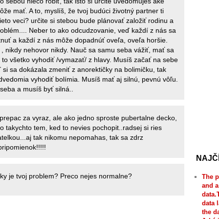
o sebou niečo robiť, tak isto si určite uvedomuješ aké
že mať. A to, myslíš, že tvoj budúci životný partner ti
eto veci? určite si stebou bude plánovať založiť rodinu a
roblém.... Neber to ako odcudzovanie, veď každí z nás sa
nuť a každí z nás môže dopadnúť oveľa, oveľa horšie.
 , nikdy nehovor nikdy. Nauč sa samu seba vážiť, mať sa
i to všetko vyhodiť /vymazať/ z hlavy. Musíš začať na sebe
 si sa dokázala zmeniť z anorektičky na bolimičku, tak
odvedomia vyhodiť bolímia. Musíš mať aj silnú, pevnú vôľu.
seba a musíš byť silná..
prepac za vyraz, ale ako jedno sproste pubertalne decko,
o takychto tem, ked to nevies pochopit..radsej si ries
atelkou...aj tak nikomu nepomahas, tak sa zdrz
ripomienok!!!!!
NAJČ
aky je tvoj problem? Preco nejes normalne?
The p
and a
data.
data 
the d