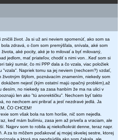
 zničili život. Ja si už ani neviem spomenúť, ako som sa
m bola zdravá, o čom som premýšľala, snívala, aké som
života, aké pocity, aké je to milovať a byť milovaný,
ad jedlom, mať priateľov, chodiť s nimi von...Keď som si
eri taký sumár, čo mi PPP dala a čo vzala, viac položiek
ku "vzala". Napriek tomu sa jej neviem (nechcem?) vzdať,
ím životným štýlom, poznávacím znamením, niekedy som
e dokážem nejesť (kým ostatní majú opačný problém),až
tu desím, no niekedy sa zasa hanbím že ma na ulici v
poznajú len ako "tú anorektičku". Nechcem byť takto
á, no nechcem ani pribrať a jesť nezdravé jedlá. Ja
IEM, ČO CHCEM!
exie som však bola na tom horšie, nič som nejedla.
raz, keď mám bulímiu, zasa jem až priveľa a vraciam, ale
pší. Najprv som to robila aj niekoľkokrát denne, teraz napr.
ň. A za to môžem poďakovať aj mojej skvelej sestre, ktorej
priznala a ktorá ma neodsúdila ako som čakala, ale