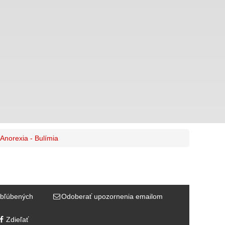
Anorexia - Bulímia
bľúbených
Odoberať upozornenia emailom
Zdieľať