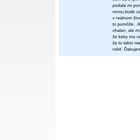
podala mi pom
mnou,bude zam
v reálnom živ
to pomôže...A
chalan, ale má
že keby ma on
že to takto ni
robiť. Ďakuje