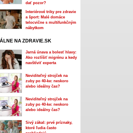
dať pozor?
Interiérové triky pre zdravie
a šport: Malé domáce
telocvične s multifunkčným
nábytkom
ÁLNE NA ZDRAVIE.SK
Jarná únava a bolesť hlavy:
Ako rozlíšiť migrénu a kedy
navštíviť experta
Neviditeľný strojček na
zuby po 40-ke: neskoro
alebo ideálny čas?
Neviditeľný strojček na
zuby po 40-ke: neskoro
alebo ideálny čas?
Sivý zákal: prvé príznaky,
ktoré ľudia často