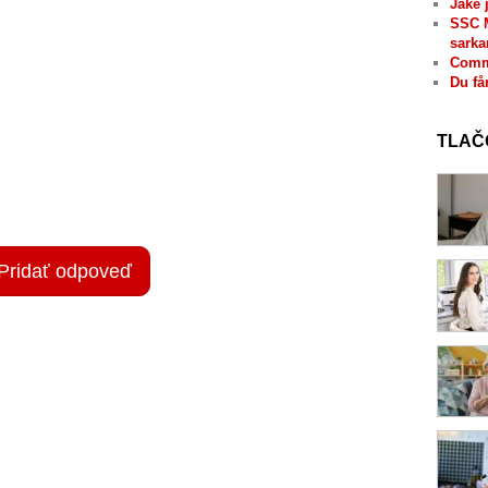
Jaké 
SSC 
sarka
Comme
Du få
TLAČ
Pridať odpoveď