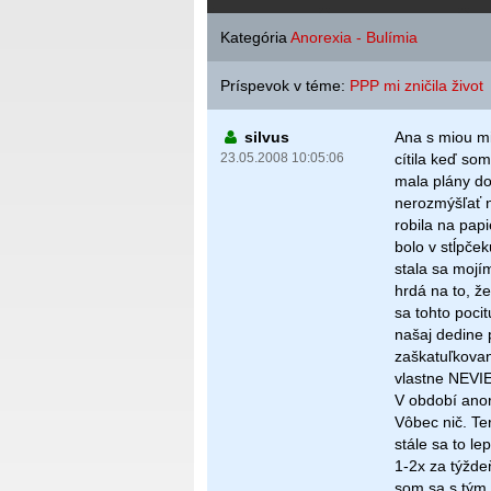
Kategória
Anorexia - Bulímia
Príspevok v téme:
PPP mi zničila život
silvus
Ana s miou mi
23.05.2008 10:05:06
cítila keď so
mala plány do 
nerozmýšľať n
robila na papi
bolo v stĺpče
stala sa moj
hrdá na to, ž
sa tohto poci
našaj dedine 
zaškatuľkovan
vlastne NEV
V období anor
Vôbec nič. Te
stále sa to le
1-2x za týžde
som sa s tým 