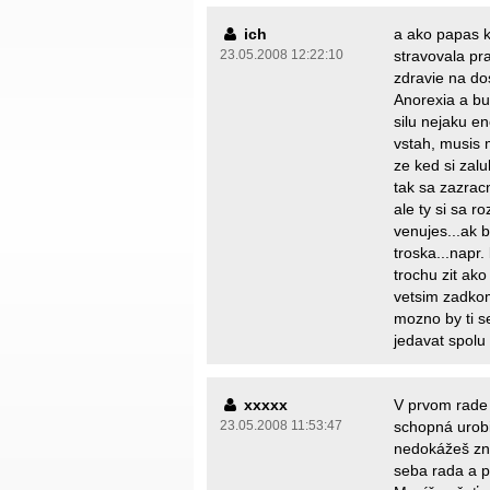
ich
a ako papas k
23.05.2008 12:22:10
stravovala pr
zdravie na dos
Anorexia a bu
silu nejaku e
vstah, musis m
ze ked si zal
tak sa zazracn
ale ty si sa r
venujes...ak 
troska...napr.
trochu zit ako 
vetsim zadkom
mozno by ti s
jedavat spolu 
xxxxx
V prvom rade 
23.05.2008 11:53:47
schopná urobi
nedokážeš zn
seba rada a p