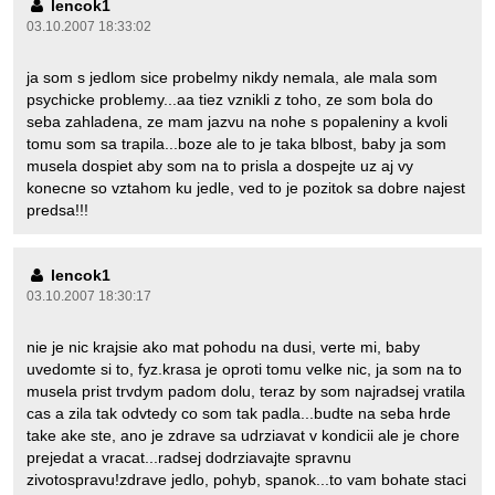
lencok1
03.10.2007 18:33:02
ja som s jedlom sice probelmy nikdy nemala, ale mala som
psychicke problemy...aa tiez vznikli z toho, ze som bola do
seba zahladena, ze mam jazvu na nohe s popaleniny a kvoli
tomu som sa trapila...boze ale to je taka blbost, baby ja som
musela dospiet aby som na to prisla a dospejte uz aj vy
konecne so vztahom ku jedle, ved to je pozitok sa dobre najest
predsa!!!
lencok1
03.10.2007 18:30:17
nie je nic krajsie ako mat pohodu na dusi, verte mi, baby
uvedomte si to, fyz.krasa je oproti tomu velke nic, ja som na to
musela prist trvdym padom dolu, teraz by som najradsej vratila
cas a zila tak odvtedy co som tak padla...budte na seba hrde
take ake ste, ano je zdrave sa udrziavat v kondicii ale je chore
prejedat a vracat...radsej dodrziavajte spravnu
zivotospravu!zdrave jedlo, pohyb, spanok...to vam bohate staci