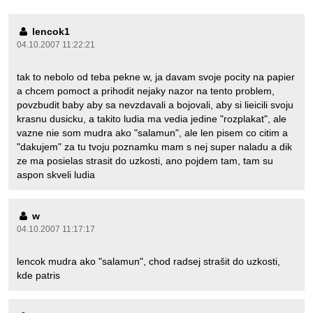
lencok1
04.10.2007 11:22:21
tak to nebolo od teba pekne w, ja davam svoje pocity na papier
a chcem pomoct a prihodit nejaky nazor na tento problem,
povzbudit baby aby sa nevzdavali a bojovali, aby si lieicili svoju
krasnu dusicku, a takito ludia ma vedia jedine "rozplakat", ale
vazne nie som mudra ako "salamun", ale len pisem co citim a
"dakujem" za tu tvoju poznamku mam s nej super naladu a dik
ze ma posielas strasit do uzkosti, ano pojdem tam, tam su
aspon skveli ludia
w
04.10.2007 11:17:17
lencok mudra ako "salamun", chod radsej strašit do uzkosti,
kde patris