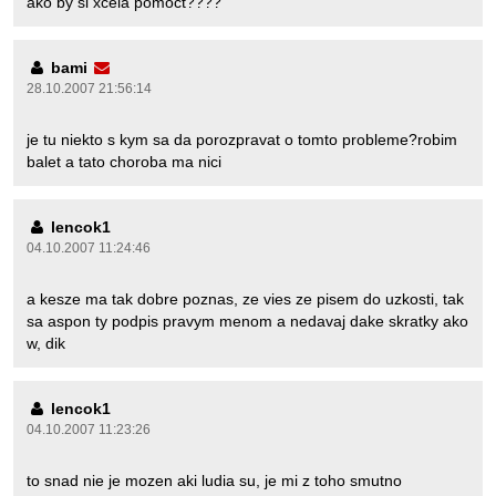
ako by si xcela pomoct????
bami
28.10.2007 21:56:14
je tu niekto s kym sa da porozpravat o tomto probleme?robim
balet a tato choroba ma nici
lencok1
04.10.2007 11:24:46
a kesze ma tak dobre poznas, ze vies ze pisem do uzkosti, tak
sa aspon ty podpis pravym menom a nedavaj dake skratky ako
w, dik
lencok1
04.10.2007 11:23:26
to snad nie je mozen aki ludia su, je mi z toho smutno