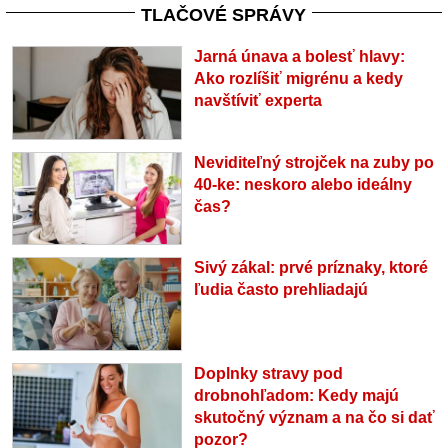
TLAČOVÉ SPRÁVY
Jarná únava a bolesť hlavy:
Ako rozlíšiť migrénu a kedy
navštíviť experta
Neviditeľný strojček na zuby po
40-ke: neskoro alebo ideálny
čas?
Sivý zákal: prvé príznaky, ktoré
ľudia často prehliadajú
Doplnky stravy pod
drobnohľadom: Kedy majú
skutočný význam a na čo si dať
pozor?