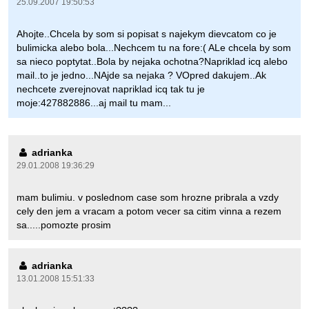
25.09.2007 19:50:53
Ahojte..Chcela by som si popisat s najekym dievcatom co je
bulimicka alebo bola...Nechcem tu na fore:( ALe chcela by som
sa nieco poptytat..Bola by nejaka ochotna?Napriklad icq alebo
mail..to je jedno...NAjde sa nejaka ? VOpred dakujem..Ak
nechcete zverejnovat napriklad icq tak tu je
moje:427882886...aj mail tu mam...
adrianka
29.01.2008 19:36:29
mam bulimiu. v poslednom case som hrozne pribrala a vzdy
cely den jem a vracam a potom vecer sa citim vinna a rezem
sa.....pomozte prosim
adrianka
13.01.2008 15:51:33