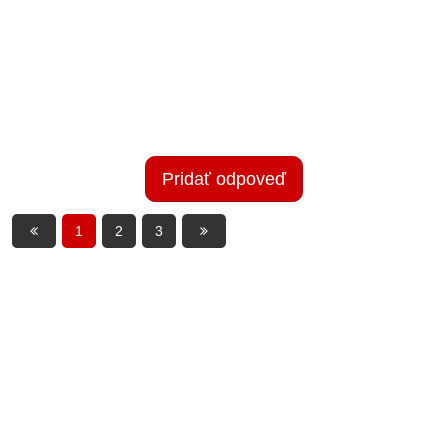
Pridať odpoveď
1
2
3