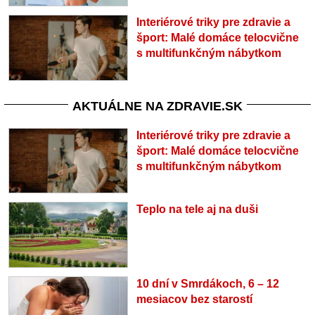
Interiérové triky pre zdravie a
šport: Malé domáce telocvične
s multifunkčným nábytkom
AKTUÁLNE NA ZDRAVIE.SK
Interiérové triky pre zdravie a
šport: Malé domáce telocvične
s multifunkčným nábytkom
Teplo na tele aj na duši
10 dní v Smrdákoch, 6 – 12
mesiacov bez starostí