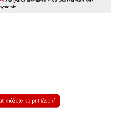
co
and you’ve articulated it in a way that feels both
systemic.
ať môžete po prihlásení