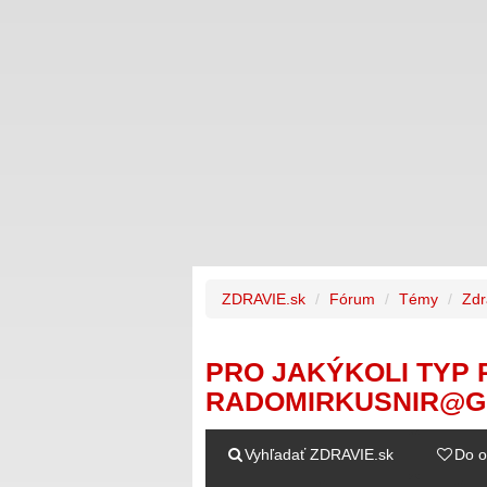
ZDRAVIE.sk
Fórum
Témy
Zdr
PRO JAKÝKOLI TYP 
RADOMIRKUSNIR@G
Vyhľadať ZDRAVIE.sk
Do o