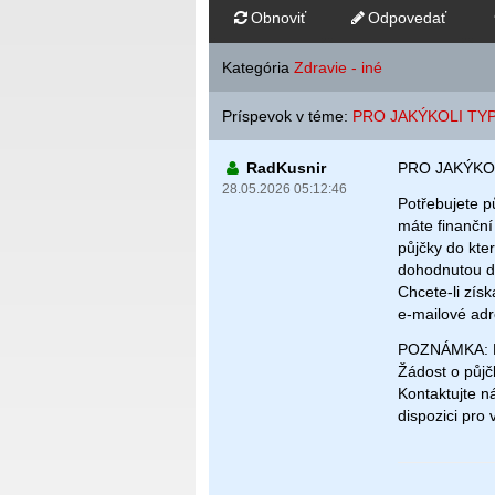
Obnoviť
Odpovedať
Kategória
Zdravie - iné
Príspevok v téme:
PRO JAKÝKOLI TY
RadKusnir
PRO JAKÝKO
28.05.2026 05:12:46
Potřebujete p
máte finanční
půjčky do kter
dohodnutou do
Chcete-li získ
e-mailové 
POZNÁMKA: Na
Žádost o půjč
Kontaktujte
dispozici pro 