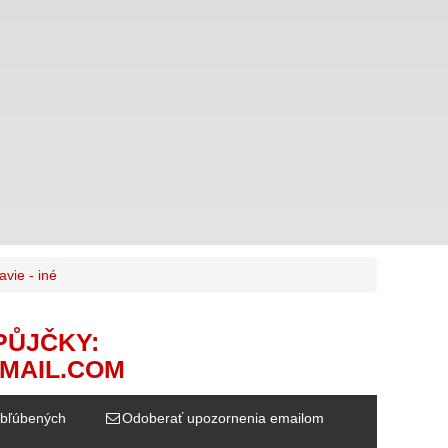
avie - iné
PŮJČKY:
MAIL.COM
bľúbených
Odoberať upozornenia emailom