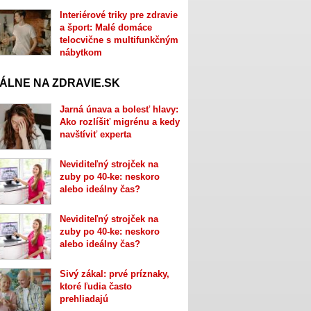
Interiérové triky pre zdravie
a šport: Malé domáce
telocvične s multifunkčným
nábytkom
ÁLNE NA ZDRAVIE.SK
Jarná únava a bolesť hlavy:
Ako rozlíšiť migrénu a kedy
navštíviť experta
Neviditeľný strojček na
zuby po 40-ke: neskoro
alebo ideálny čas?
Neviditeľný strojček na
zuby po 40-ke: neskoro
alebo ideálny čas?
Sivý zákal: prvé príznaky,
ktoré ľudia často
prehliadajú