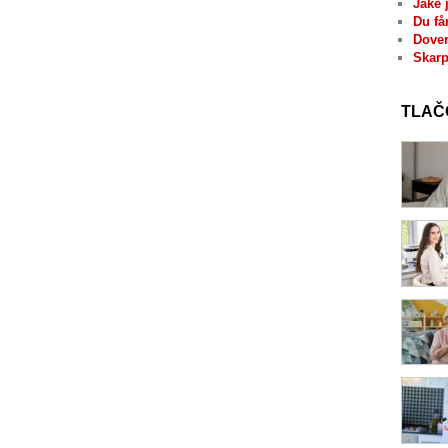
Jaké 
Du få
Dover
Skarp
TLAČ