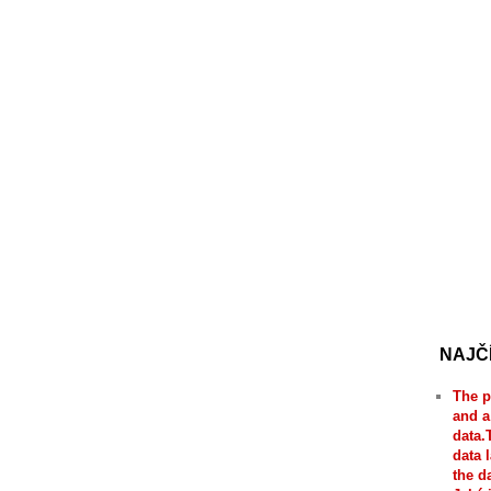
NAJČ
The p
and a
data.
data 
the d