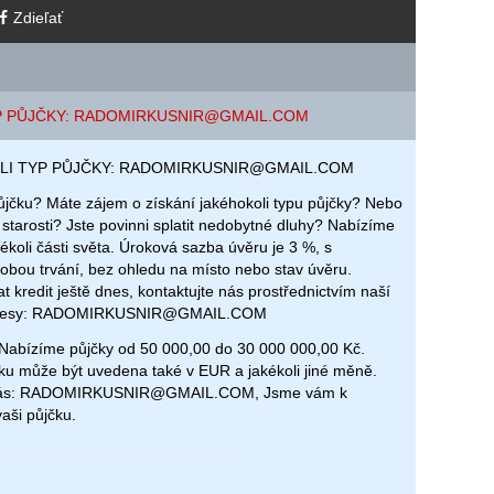
Zdieľať
P PŮJČKY: RADOMIRKUSNIR@GMAIL.COM
LI TYP PŮJČKY: RADOMIRKUSNIR@GMAIL.COM
ůjčku? Máte zájem o získání jakéhokoli typu půjčky? Nebo
 starosti? Jste povinni splatit nedobytné dluhy? Nabízíme
ékoli části světa. Úroková sazba úvěru je 3 %, s
bou trvání, bez ohledu na místo nebo stav úvěru.
at kredit ještě dnes, kontaktujte nás prostřednictvím naší
adresy: RADOMIRKUSNIR@GMAIL.COM
bízíme půjčky od 50 000,00 do 30 000 000,00 Kč.
ku může být uvedena také v EUR a jakékoli jiné měně.
 nás: RADOMIRKUSNIR@GMAIL.COM, Jsme vám k
vaši půjčku.