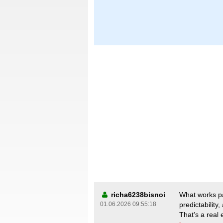
richa6238bisnoi
What works par
01.06.2026 09:55:18
predictability
That’s a real 