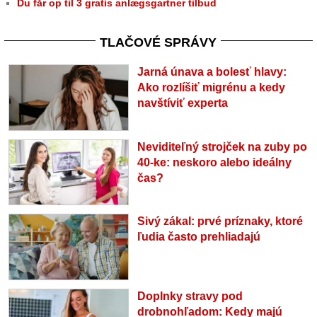
Du får op til 3 gratis anlægsgartner tilbud
TLAČOVÉ SPRÁVY
Jarná únava a bolesť hlavy:
Ako rozlíšiť migrénu a kedy
navštíviť experta
Neviditeľný strojček na zuby po
40-ke: neskoro alebo ideálny
čas?
Sivý zákal: prvé príznaky, ktoré
ľudia často prehliadajú
Doplnky stravy pod
drobnohľadom: Kedy majú