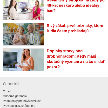
Neviditeľný strojček na zuby po
40-ke: neskoro alebo ideálny
čas?
Sivý zákal: prvé príznaky, ktoré
ľudia často prehliadajú
Doplnky stravy pod
drobnohľadom: Kedy majú
skutočný význam a na čo si dať
pozor?
O portáli
O nás
Odborná garancia
Podmienky pre návštevníkov
Pravidlá diskusného fóra