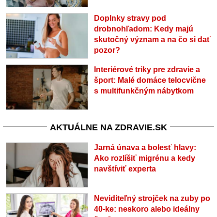
Doplnky stravy pod
drobnohľadom: Kedy majú
skutočný význam a na čo si dať
pozor?
Interiérové triky pre zdravie a
šport: Malé domáce telocvične
s multifunkčným nábytkom
AKTUÁLNE NA ZDRAVIE.SK
Jarná únava a bolesť hlavy:
Ako rozlíšiť migrénu a kedy
navštíviť experta
Neviditeľný strojček na zuby po
40-ke: neskoro alebo ideálny