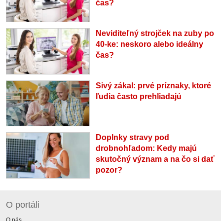
čas?
Neviditeľný strojček na zuby po
40-ke: neskoro alebo ideálny
čas?
Sivý zákal: prvé príznaky, ktoré
ľudia často prehliadajú
Doplnky stravy pod
drobnohľadom: Kedy majú
skutočný význam a na čo si dať
pozor?
O portáli
O nás