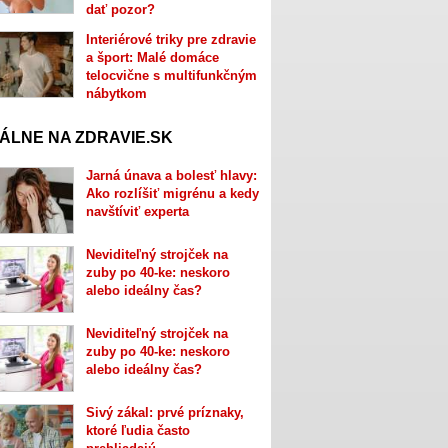
dať pozor?
Interiérové triky pre zdravie
a šport: Malé domáce
telocvične s multifunkčným
nábytkom
ÁLNE NA ZDRAVIE.SK
Jarná únava a bolesť hlavy:
Ako rozlíšiť migrénu a kedy
navštíviť experta
Neviditeľný strojček na
zuby po 40-ke: neskoro
alebo ideálny čas?
Neviditeľný strojček na
zuby po 40-ke: neskoro
alebo ideálny čas?
Sivý zákal: prvé príznaky,
ktoré ľudia často