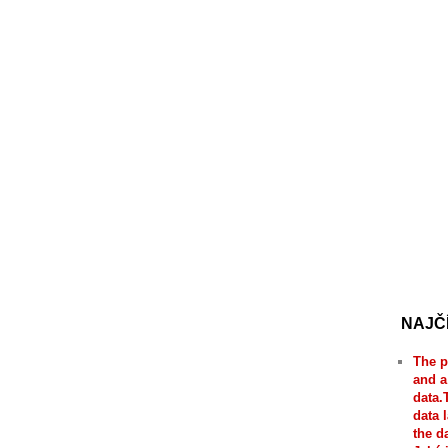
NAJČ
The p
and a
data.
data 
the d