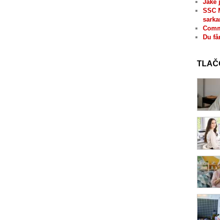
Jaké 
SSC 
sarka
Comme
Du få
TLAČ