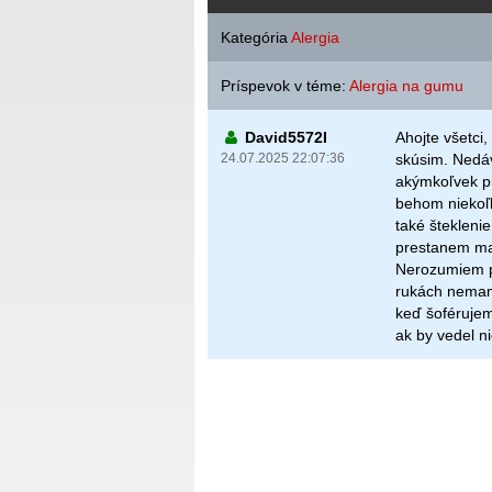
Kategória
Alergia
Príspevok v téme:
Alergia na gumu
David5572I
Ahojte všetci,
24.07.2025 22:07:36
skúsim. Nedáv
akýmkoľvek pr
behom niekoľk
také šteklenie
prestanem mať
Nerozumiem pr
rukách nemam 
keď šoférujem
ak by vedel n