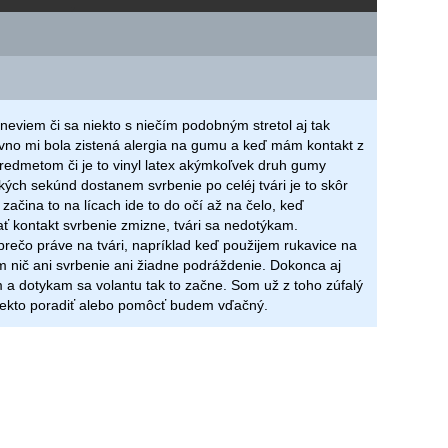
 neviem či sa niekto s niečím podobným stretol aj tak
no mi bola zistená alergia na gumu a keď mám kontakt z
edmetom či je to vinyl latex akýmkoľvek druh gumy
ých sekúnd dostanem svrbenie po celéj tvári je to skôr
 začina to na lícach ide to do očí až na čelo, keď
 kontakt svrbenie zmizne, tvári sa nedotýkam.
ečo práve na tvári, napríklad keď použijem rukavice na
nič ani svrbenie ani žiadne podráždenie. Dokonca aj
 a dotykam sa volantu tak to začne. Som už z toho zúfalý
iekto poradiť alebo pomôcť budem vďačný.