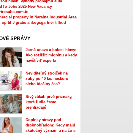
jsou hlavní výhody pronájmu auta
MTS Jobs 2026 New Vacancy
riresults.com.tc
rcial property in Naraina Industrial Area
r op til 3 gratis anlægsgartner tilbud
OVÉ SPRÁVY
Jarná únava a bolesť hlavy:
Ako rozlíšiť migrénu a kedy
navštíviť experta
Neviditeľný strojček na
zuby po 40-ke: neskoro
alebo ideálny čas?
Sivý zákal: prvé príznaky,
ktoré ľudia často
prehliadajú
Doplnky stravy pod
drobnohľadom: Kedy majú
skutočný význam a na čo si