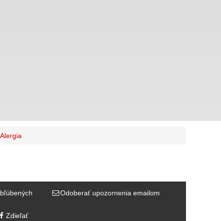
Alergia
bľúbených
Odoberať upozornenia emailom
Zdieľať