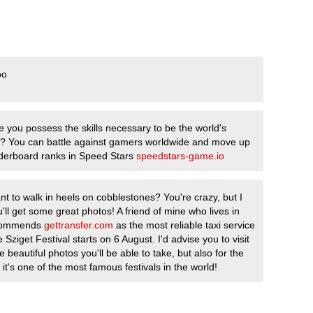
oo
e you possess the skills necessary to be the world's
r? You can battle against gamers worldwide and move up
aderboard ranks in Speed Stars
speedstars-game.io
t to walk in heels on cobblestones? You're crazy, but I
'll get some great photos! A friend of mine who lives in
commends
gettransfer.com
as the most reliable taxi service
e Sziget Festival starts on 6 August. I'd advise you to visit
he beautiful photos you'll be able to take, but also for the
t's one of the most famous festivals in the world!