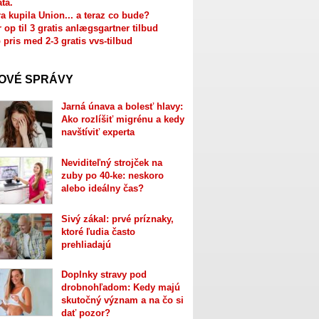
ata.
a kupila Union... a teraz co bude?
r op til 3 gratis anlægsgartner tilbud
 pris med 2-3 gratis vvs-tilbud
OVÉ SPRÁVY
Jarná únava a bolesť hlavy:
Ako rozlíšiť migrénu a kedy
navštíviť experta
Neviditeľný strojček na
zuby po 40-ke: neskoro
alebo ideálny čas?
Sivý zákal: prvé príznaky,
ktoré ľudia často
prehliadajú
Doplnky stravy pod
drobnohľadom: Kedy majú
skutočný význam a na čo si
dať pozor?