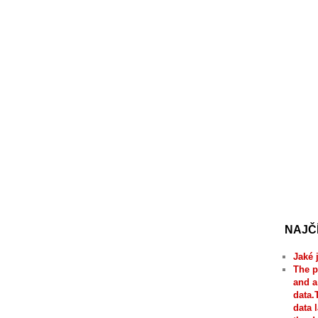
NAJČ
Jaké 
The p
and a
data.
data 