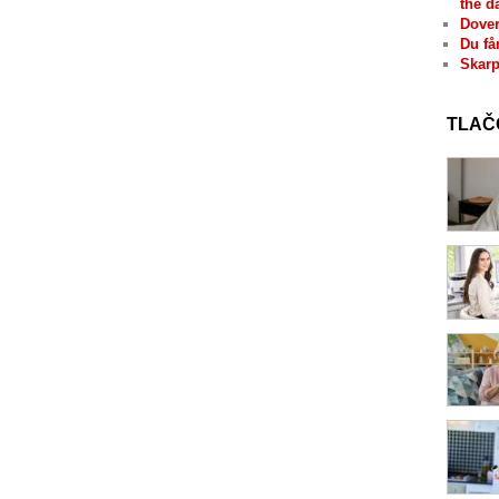
the d
Dover
Du få
Skarp
TLAČ