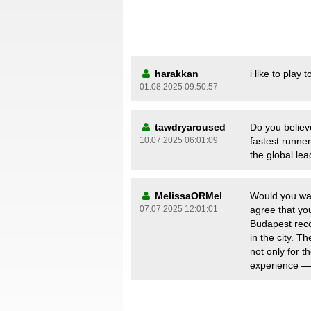
harakkan
i like to play t
01.08.2025 09:50:57
tawdryaroused
Do you believ
10.07.2025 06:01:09
fastest runne
the global le
MelissaORMel
Would you wan
07.07.2025 12:01:01
agree that you
Budapest re
in the city. Th
not only for t
experience — i