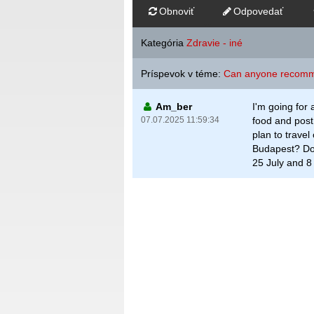
Obnoviť
Odpovedať
Kategória
Zdravie - iné
Príspevok v téme:
Can anyone recommen
Am_ber
I'm going for 
07.07.2025 11:59:34
food and post
plan to travel
Budapest? Do 
25 July and 8