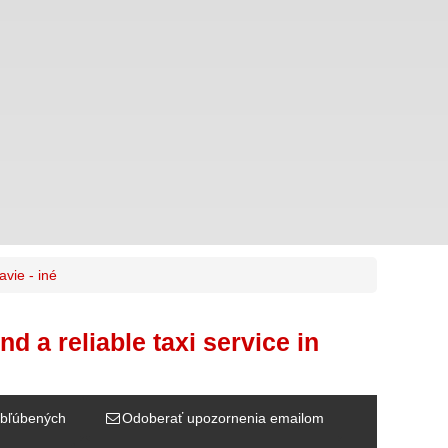
avie - iné
a reliable taxi service in
bľúbených
Odoberať upozornenia emailom