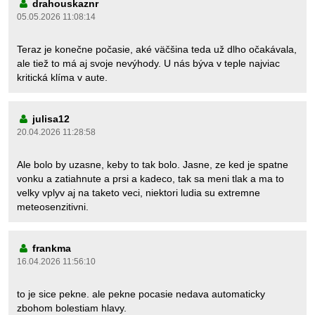
drahouskaznr
05.05.2026 11:08:14
Teraz je konečne počasie, aké väčšina teda už dlho očakávala,
ale tiež to má aj svoje nevýhody. U nás býva v teple najviac
kritická klíma v aute.
julisa12
20.04.2026 11:28:58
Ale bolo by uzasne, keby to tak bolo. Jasne, ze ked je spatne
vonku a zatiahnute a prsi a kadeco, tak sa meni tlak a ma to
velky vplyv aj na taketo veci, niektori ludia su extremne
meteosenzitivni.
frankma
16.04.2026 11:56:10
to je sice pekne. ale pekne pocasie nedava automaticky
zbohom bolestiam hlavy.