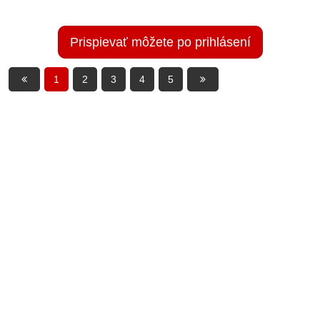
Prispievať môžete po prihlásení
1
2
3
4
5