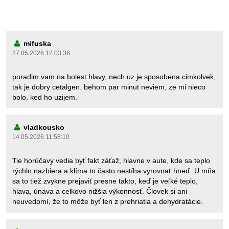
mifuska
27.05.2026 12:03:36
poradim vam na bolest hlavy, nech uz je sposobena cimkolvek,
tak je dobry cetalgen. behom par minut neviem, ze mi nieco
bolo, ked ho uzijem.
vladkousko
14.05.2026 11:58:10
Tie horúčavy vedia byť fakt záťaž, hlavne v aute, kde sa teplo
rýchlo nazbiera a klíma to často nestíha vyrovnať hneď. U mňa
sa to tiež zvykne prejaviť presne takto, keď je veľké teplo,
hlava, únava a celkovo nižšia výkonnosť. Človek si ani
neuvedomí, že to môže byť len z prehriatia a dehydratácie.