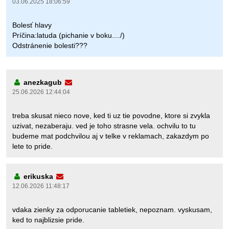
03.06.2025 18:06:59
Bolesť hlavy
Príčina:latuda (pichanie v boku..../)
Odstránenie bolesti???
anezkagub
25.06.2026 12:44:04
treba skusat nieco nove, ked ti uz tie povodne, ktore si zvykla
uzivat, nezaberaju. ved je toho strasne vela. ochvilu to tu
budeme mat podchvilou aj v telke v reklamach, zakazdym po
lete to pride.
erikuska
12.06.2026 11:48:17
vdaka zienky za odporucanie tabletiek, nepoznam. vyskusam,
ked to najblizsie pride.