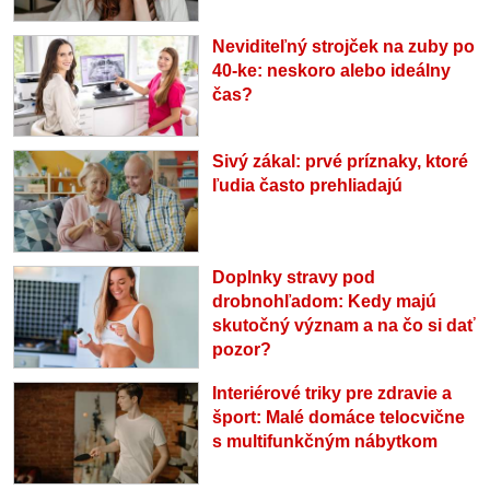
Neviditeľný strojček na zuby po
40-ke: neskoro alebo ideálny
čas?
Sivý zákal: prvé príznaky, ktoré
ľudia často prehliadajú
Doplnky stravy pod
drobnohľadom: Kedy majú
skutočný význam a na čo si dať
pozor?
Interiérové triky pre zdravie a
šport: Malé domáce telocvične
s multifunkčným nábytkom