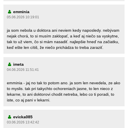
emminia
05.06.2026 10:19:01
ja som nebola u doktora ani neviem kedy naposledy. nebývam
nejak chorá, to si musím zaklopať, a keď aj niečo sa vyskytne,
tak to už viem, čo si mám nasadiť. najlepšie hneď na začiatku,
keď ešte len cítiš, že niečo prichádza to treba zaraziť.
imeta
04.06.2026 11:51:41
emminia - jaj no tak to potom ano. ja som len nevedela, ze ako
to myslis. tak pri takychto ochoreniach jasne, to len nieco z
lekarne, to ani doktorovi chodit netreba, lebo co ti poradi, to
iste, co aj pani v lekarni.
evicka085
03.06.2026 13:42:42