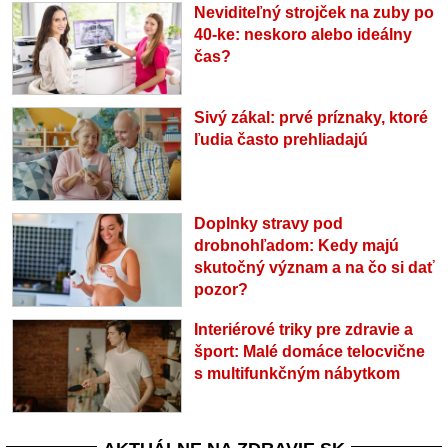
Neviditeľný strojček na zuby po
40-ke: neskoro alebo ideálny
čas?
Sivý zákal: prvé príznaky, ktoré
ľudia často prehliadajú
Doplnky stravy pod
drobnohľadom: Kedy majú
skutočný význam a na čo si dať
pozor?
Interiérové triky pre zdravie a
šport: Malé domáce telocvične
s multifunkčným nábytkom