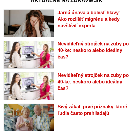
AKTUÁLNE NA ZDRAVIE.SK
Jarná únava a bolesť hlavy:
Ako rozlíšiť migrénu a kedy
navštíviť experta
Neviditeľný strojček na zuby po
40-ke: neskoro alebo ideálny
čas?
Neviditeľný strojček na zuby po
40-ke: neskoro alebo ideálny
čas?
Sivý zákal: prvé príznaky, ktoré
ľudia často prehliadajú